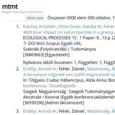
mtmt
Magyar Tudományos Művek Tára
Összesen 5000 elem 500 oldalon, 10 l
Előző oldal
1.
Katona, Krisztián
;
Pitta-Osses, Natalia ✉
;
Fehér
Wild boar impact on soil properties in a grassy
ECOLOGICAL PROCESSES
15
:
1
Paper: 8 , 13 p.
(
DOI
WoS
Scopus
Egyéb URL
Szakcikk (Folyóiratcikk) | Tudományos
[36869663]
[Egyeztetett]
Nyilvános idéző összesen: 1, Független: 1, Függő:
2.
Erdélyi, Arnold ✉
;
Fehér, Dániel
;
Malatinszky, Á
A kocsányos tölgynek van túlélő-megmaradó ú
In: Tölgyesi, Csaba; Hábenczyus, Alida Anna; Bo
konferencia : Összefoglalók
Szeged, Magyarország :
Szegedi Tudományegy
Absztrakt / Kivonat (Egyéb konferenciaközlem
[36930296]
[Admin láttamozott]
3.
Erdélyi, Arnold ✉
;
Fehér, Dániel
;
Malatinszky, Á