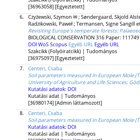
[36963058]
[Egyeztetett]
6.
Czyżewski, Szymon ✉
;
Søndergaard, Skjold Als
Radzikowski, Paweł
;
Termansen, Signe Sangill
et
Revisiting Europe's temperate forests: Palaeo
BIOLOGICAL CONSERVATION
316
Paper: 111749 
DOI
WoS
Scopus
Egyéb URL
Egyéb URL
Szakcikk (Folyóiratcikk) | Tudományos
[36975097]
[Egyeztetett]
7.
Centeri, Csaba
Soil parameters measured in European Mole (Ta
University of Agriculture and Life Sciences, Gö
Kutatási adatok: DOI
Kutatási adat | Tudományos
[36980174]
[Admin láttamozott]
8.
Centeri, Csaba
Soil parameters measured in European Mole (Ta
Kutatási adatok: DOI
Kutatási adat | Tudományos