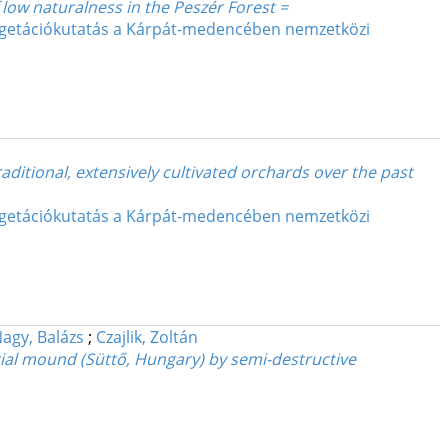
low naturalness in the Peszér Forest =
 Vegetációkutatás a Kárpát-medencében nemzetközi
ditional, extensively cultivated orchards over the past
 Vegetációkutatás a Kárpát-medencében nemzetközi
agy, Balázs
;
Czajlik, Zoltán
ial mound (Süttő, Hungary) by semi-destructive