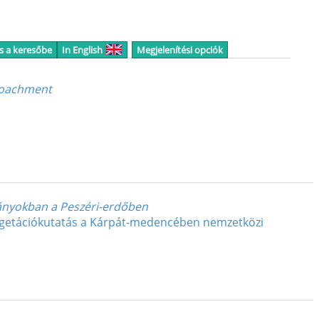
s a keresőbe
In English
Megjelenítési opciók
croachment
ányokban a Peszéri-erdőben
 Vegetációkutatás a Kárpát-medencében nemzetközi