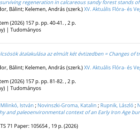
urviving regeneration in calcareous sandy forest stands of 
dor, Bálint; Kelemen, András (szerk.)
XV. Aktuális Flóra- és
etem
(2026)
157 p.
pp. 40-41. , 2 p.
ény) | Tudományos
sösök átalakulása az elmúlt két évtizedben = Changes of tra
dor, Bálint; Kelemen, András (szerk.)
XV. Aktuális Flóra- és
etem
(2026)
157 p.
pp. 81-82. , 2 p.
ény) | Tudományos
;
Milinkó, István
;
Novinszki-Groma, Katalin
;
Rupnik, László
;
N
hy and paleoenvironmental context of an Early Iron Age bur
RTS
71
Paper: 105654 , 19 p.
(2026)