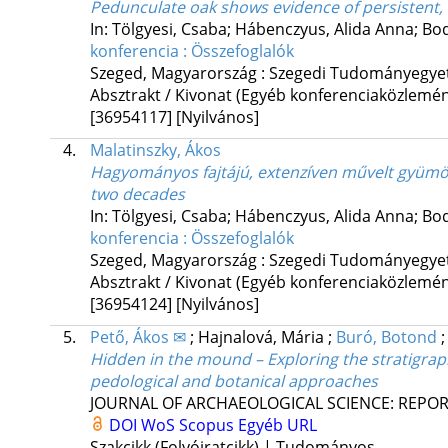
Pedunculate oak shows evidence of persistent, s
In: Tölgyesi, Csaba; Hábenczyus, Alida Anna; Bo
konferencia : Összefoglalók
Szeged, Magyarország :
Szegedi Tudományegy
Absztrakt / Kivonat (Egyéb konferenciaközlem
[36954117]
[Nyilvános]
4.
Malatinszky, Ákos
Hagyományos fajtájú, extenzíven művelt gyümölc
two decades
In: Tölgyesi, Csaba; Hábenczyus, Alida Anna; Bo
konferencia : Összefoglalók
Szeged, Magyarország :
Szegedi Tudományegy
Absztrakt / Kivonat (Egyéb konferenciaközlem
[36954124]
[Nyilvános]
5.
Pető, Ákos ✉
;
Hajnalová, Mária
;
Buró, Botond
Hidden in the mound – Exploring the stratigrap
pedological and botanical approaches
JOURNAL OF ARCHAEOLOGICAL SCIENCE: REPO
DOI
WoS
Scopus
Egyéb URL
Szakcikk (Folyóiratcikk) | Tudományos