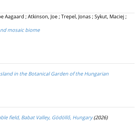
ppe Aagaard
;
Atkinson, Joe
;
Trepel, Jonas
;
Sykut, Maciej
;
land mosaic biome
land in the Botanical Garden of the Hungarian
e field, Babat Valley, Gödöllő, Hungary
(2026)