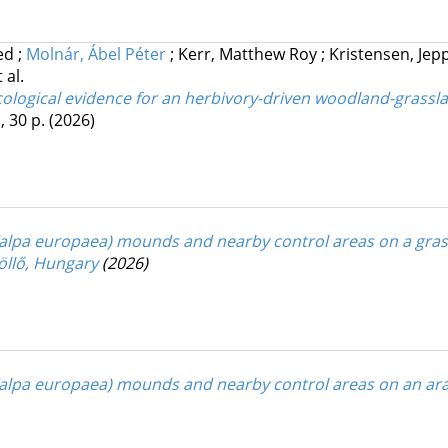
ted
;
Molnár, Ábel Péter
;
Kerr, Matthew Roy
;
Kristensen, Je
 al.
ecological evidence for an herbivory-driven woodland-grass
, 30 p.
(2026)
lpa europaea) mounds and nearby control areas on a grass
döllő, Hungary
(2026)
lpa europaea) mounds and nearby control areas on an arabl