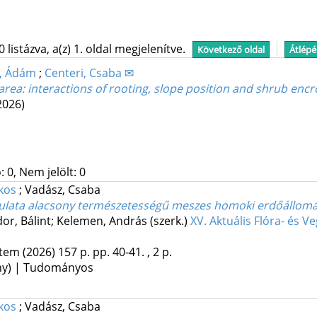
istázva, a(z) 1. oldal megjelenítve.
Következő oldal
Átlépé
, Ádám
;
Centeri, Csaba ✉
 area: interactions of rooting, slope position and shrub en
2026)
 0, Nem jelölt: 0
kos
;
Vadász, Csaba
julata alacsony természetességű meszes homoki erdőállom
dor, Bálint; Kelemen, András (szerk.)
XV. Aktuális Flóra- és
etem
(2026)
157 p.
pp. 40-41. , 2 p.
ény) | Tudományos
kos
;
Vadász, Csaba