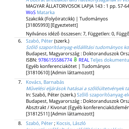
MAGYAR ÁLLATORVOSOK LAPJA
143
:
1
pp. 57-64
WoS
Matarka
Szakcikk (Folyóiratcikk) | Tudományos
[31805993]
[Egyeztetett]
Nyilvános idéző összesen: 7, Független: 0, Függő:
6.
Szabó, Péter
(szerk.)
Szőlő szaporítóanyag-előállítási tudományos k
Budapest, Magyarország :
Doktoranduszok Orsz
ISBN:
9786155586774
REAL
Teljes dokument
Egyéb konferenciakötet | Tudományos
[31810610]
[Admin láttamozott]
7.
Kovács, Barnabás
Művelési eljárások hatásai a szőlőültetvények t
In: Szabó, Péter (szerk.)
Szőlő szaporítóanyag-el
Budapest, Magyarország :
Doktoranduszok Orsz
Absztrakt / Kivonat (Egyéb konferenciaközlem
[31812511]
[Admin láttamozott]
8.
Szabó, Péter
;
Kocsis, László