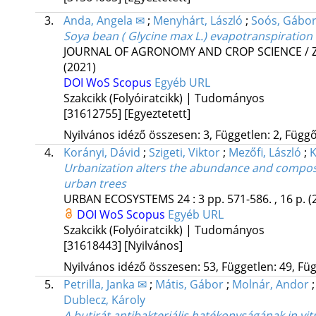
3.
Anda, Angela ✉
;
Menyhárt, László
;
Soós, Gábo
Soya bean ( Glycine max L.) evapotranspiration
JOURNAL OF AGRONOMY AND CROP SCIENCE / 
(2021)
DOI
WoS
Scopus
Egyéb URL
Szakcikk (Folyóiratcikk) | Tudományos
[31612755]
[Egyeztetett]
Nyilvános idéző összesen: 3, Független: 2, Függő:
4.
Korányi, Dávid
;
Szigeti, Viktor
;
Mezőfi, László
;
K
Urbanization alters the abundance and compos
urban trees
URBAN ECOSYSTEMS
24
:
3
pp. 571-586. , 16 p.
(
DOI
WoS
Scopus
Egyéb URL
Szakcikk (Folyóiratcikk) | Tudományos
[31618443]
[Nyilvános]
Nyilvános idéző összesen: 53, Független: 49, Füg
5.
Petrilla, Janka ✉
;
Mátis, Gábor
;
Molnár, Andor
Dublecz, Károly
A butirát antibakteriális hatékonyságának in vi