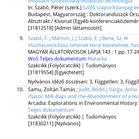
Innovatív szőlőoltvány-előállítási technológia
In: Szabó, Péter (szerk.)
Szőlő szaporítóanyag-el
Budapest, Magyarország :
Doktoranduszok Orsz
Absztrakt / Kivonat (Egyéb konferenciaközlem
[31812518]
[Admin láttamozott]
9.
Szabó, F.
;
Márton, J.
;
Szabó, E.
;
Bene, Sz. ✉
Húshasznosítású tehenek korai kiesésének, has
MAGYAR ÁLLATORVOSOK LAPJA
143
:
1
pp. 17-24
WoS
Teljes dokumentum
Matarka
Szakcikk (Folyóiratcikk) | Tudományos
[31819554]
[Egyeztetett]
Nyilvános idéző összesen: 3, Független: 3, Függő:
10.
Samu, Zoltán Tamás
;
Judit, Bódis
;
Varga, Anna
Plastic Milk Bags and the Abandonment of a H
Arcadia: Explorations in Environmental History
Teljes dokumentum
Szakcikk (Folyóiratcikk) | Tudományos
[31830211]
[Nyilvános]