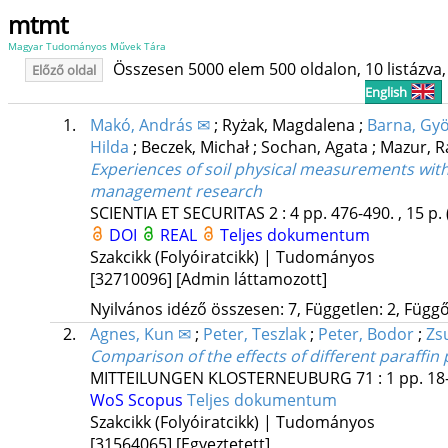
mtmt
Magyar Tudományos Művek Tára
Összesen 5000 elem 500 oldalon, 10 listázva, 
Előző oldal
English
1.
Makó, András ✉
;
Ryżak, Magdalena
;
Barna, Gy
Hilda
;
Beczek, Michał
;
Sochan, Agata
;
Mazur, R
Experiences of soil physical measurements with l
management research
SCIENTIA ET SECURITAS
2
:
4
pp. 476-490. , 15 p.
DOI
REAL
Teljes dokumentum
Szakcikk (Folyóiratcikk) | Tudományos
[32710096]
[Admin láttamozott]
Nyilvános idéző összesen: 7, Független: 2, Függő:
2.
Agnes, Kun ✉
;
Peter, Teszlak
;
Peter, Bodor
;
Zs
Comparison of the effects of different paraffi
MITTEILUNGEN KLOSTERNEUBURG
71
:
1
pp. 18-
WoS
Scopus
Teljes dokumentum
Szakcikk (Folyóiratcikk) | Tudományos
[31564065]
[Egyeztetett]