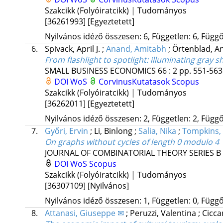
Szakcikk (Folyóiratcikk) | Tudományos
[36261993]
[Egyeztetett]
Nyilvános idéző összesen: 6, Független: 6, Függő:
6.
Spivack, April J.
;
Anand, Amitabh
;
Örtenblad, A
From flashlight to spotlight
: illuminating gray 
SMALL BUSINESS ECONOMICS
66
:
2
pp. 551-563.
DOI
WoS
CorvinusKutatasok
Scopus
Szakcikk (Folyóiratcikk) | Tudományos
[36262011]
[Egyeztetett]
Nyilvános idéző összesen: 2, Független: 2, Függő:
7.
Győri, Ervin
;
Li, Binlong
;
Salia, Nika
;
Tompkins,
On graphs without cycles of length 0 modulo 4
JOURNAL OF COMBINATORIAL THEORY SERIES B
DOI
WoS
Scopus
Szakcikk (Folyóiratcikk) | Tudományos
[36307109]
[Nyilvános]
Nyilvános idéző összesen: 1, Független: 0, Függő:
8.
Attanasi, Giuseppe ✉
;
Peruzzi, Valentina
;
Cicca