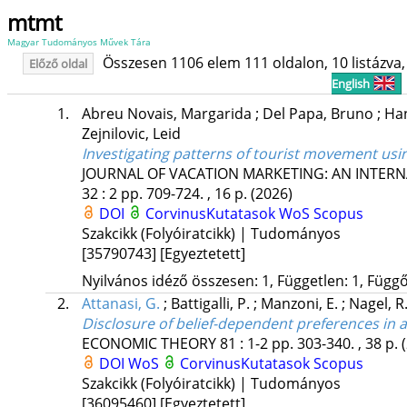
mtmt
Magyar Tudományos Művek Tára
Összesen 1106 elem 111 oldalon, 10 listázva, 
Előző oldal
English
1.
Abreu Novais, Margarida
;
Del Papa, Bruno
;
Ha
Zejnilovic, Leid
Investigating patterns of tourist movement usi
JOURNAL OF VACATION MARKETING: AN INTERN
32
:
2
pp. 709-724. , 16 p.
(2026)
DOI
CorvinusKutatasok
WoS
Scopus
Szakcikk (Folyóiratcikk) | Tudományos
[35790743]
[Egyeztetett]
Nyilvános idéző összesen: 1, Független: 1, Függő:
2.
Attanasi, G.
;
Battigalli, P.
;
Manzoni, E.
;
Nagel, R
Disclosure of belief-dependent preferences in 
ECONOMIC THEORY
81
:
1-2
pp. 303-340. , 38 p.
DOI
WoS
CorvinusKutatasok
Scopus
Szakcikk (Folyóiratcikk) | Tudományos
[36095460]
[Egyeztetett]