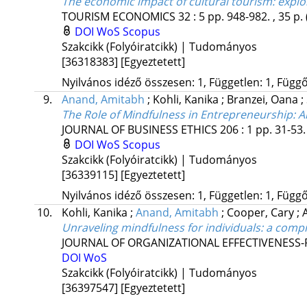
The economic impact of cultural tourism
: expl
TOURISM ECONOMICS
32
:
5
pp. 948-982. , 35 p.
DOI
WoS
Scopus
Szakcikk (Folyóiratcikk) | Tudományos
[36318383]
[Egyeztetett]
Nyilvános idéző összesen: 1, Független: 1, Függő:
9.
Anand, Amitabh
;
Kohli, Kanika
;
Branzei, Oana
;
The Role of Mindfulness in Entrepreneurship
: 
JOURNAL OF BUSINESS ETHICS
206
:
1
pp. 31-53.
DOI
WoS
Scopus
Szakcikk (Folyóiratcikk) | Tudományos
[36339115]
[Egyeztetett]
Nyilvános idéző összesen: 1, Független: 1, Függő:
10.
Kohli, Kanika
;
Anand, Amitabh
;
Cooper, Cary
;
Unraveling mindfulness for individuals
: a comp
JOURNAL OF ORGANIZATIONAL EFFECTIVENESS
DOI
WoS
Szakcikk (Folyóiratcikk) | Tudományos
[36397547]
[Egyeztetett]