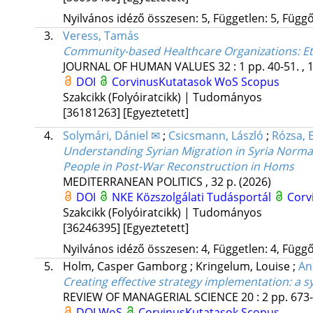
Nyilvános idéző összesen: 5, Független: 5, Függő:
3.
Veress, Tamás
Community-based Healthcare Organizations
: E
JOURNAL OF HUMAN VALUES
32
:
1
pp. 40-51. , 
DOI
CorvinusKutatasok
WoS
Scopus
Szakcikk (Folyóiratcikk) | Tudományos
[36181263]
[Egyeztetett]
4.
Solymári, Dániel ✉
;
Csicsmann, László
;
Rózsa, 
Understanding Syrian Migration in Syria Normal
People in Post-War Reconstruction in Homs
MEDITERRANEAN POLITICS
, 32 p.
(2026)
DOI
NKE Közszolgálati Tudásportál
Corv
Szakcikk (Folyóiratcikk) | Tudományos
[36246395]
[Egyeztetett]
Nyilvános idéző összesen: 4, Független: 4, Függő:
5.
Holm, Casper Gamborg
;
Kringelum, Louise
;
An
Creating effective strategy implementation
: a 
REVIEW OF MANAGERIAL SCIENCE
20
:
2
pp. 673-
DOI
WoS
CorvinusKutatasok
Scopus