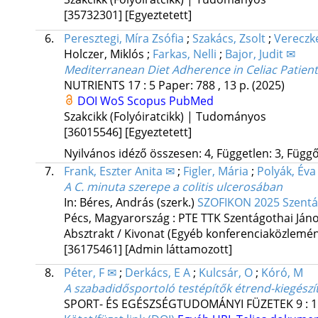
[35732301]
[Egyeztetett]
6.
Peresztegi, Míra Zsófia
;
Szakács, Zsolt
;
Vereczke
Holczer, Miklós
;
Farkas, Nelli
;
Bajor, Judit ✉
Mediterranean Diet Adherence in Celiac Patient
NUTRIENTS
17
:
5
Paper: 788 , 13 p.
(2025)
DOI
WoS
Scopus
PubMed
Szakcikk (Folyóiratcikk) | Tudományos
[36015546]
[Egyeztetett]
Nyilvános idéző összesen: 4, Független: 3, Függő:
7.
Frank, Eszter Anita ✉
;
Figler, Mária
;
Polyák, Éva
A C. minuta szerepe a colitis ulcerosában
In: Béres, András (szerk.)
SZOFIKON 2025 Szentágo
Pécs, Magyarország :
PTE TTK Szentágothai Ján
Absztrakt / Kivonat (Egyéb konferenciaközlem
[36175461]
[Admin láttamozott]
8.
Péter, F ✉
;
Derkács, E A
;
Kulcsár, O
;
Kóró, M
A szabadidősportoló testépítők étrend-kiegészí
SPORT- ÉS EGÉSZSÉGTUDOMÁNYI FÜZETEK
9
:
1