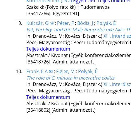
Kötet/füzet link (DOI)
Egyéb URL
Teljes dokume
Szakcikk (Folyóiratcikk) | Tudományos
[36417266]
[Egyeztetett]
9.
Kulcsár, O ✉
;
Péter, F
;
Bódis, J
;
Polyák, É
Fat, Fertility, and the Male Reproductive Axis: 
In: Drenovácz, M; Kovács, B (szerk.)
XIII. Interd
Pécs, Magyarország :
Pécsi Tudományegyetem 
Teljes dokumentum
Absztrakt / Kivonat (Egyéb konferenciaközlem
[36418726]
[Admin láttamozott]
10.
Frank, E A ✉
;
Figler, M
;
Polyák, É
The role of C. minuta in ulcerative colitis
In: Drenovácz, M; Kovács, B (szerk.)
XIII. Interd
Pécs, Magyarország :
Pécsi Tudományegyetem 
Teljes dokumentum
Absztrakt / Kivonat (Egyéb konferenciaközlem
[36418802]
[Admin láttamozott]