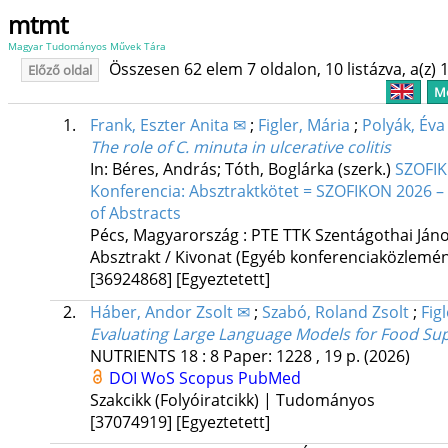
mtmt
Magyar Tudományos Művek Tára
Összesen 62 elem 7 oldalon, 10 listázva, a(z) 1
Előző oldal
Me
1.
Frank, Eszter Anita ✉
;
Figler, Mária
;
Polyák, Éva
The role of C. minuta in ulcerative colitis
In: Béres, András; Tóth, Boglárka (szerk.)
SZOFIKO
Konferencia: Absztraktkötet = SZOFIKON 2026 – 
of Abstracts
Pécs, Magyarország :
PTE TTK Szentágothai Ján
Absztrakt / Kivonat (Egyéb konferenciaközlem
[36924868]
[Egyeztetett]
2.
Háber, Andor Zsolt ✉
;
Szabó, Roland Zsolt
;
Fig
Evaluating Large Language Models for Food Su
NUTRIENTS
18
:
8
Paper: 1228 , 19 p.
(2026)
DOI
WoS
Scopus
PubMed
Szakcikk (Folyóiratcikk) | Tudományos
[37074919]
[Egyeztetett]