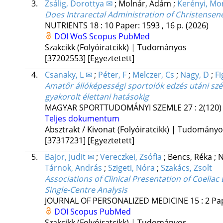
3.
Zsálig, Dorottya ✉
;
Molnár, Ádám
;
Kerényi, Mo
Does Intrarectal Administration of Christense
NUTRIENTS
18
:
10
Paper: 1593 , 16 p.
(2026)
DOI
WoS
Scopus
PubMed
Szakcikk (Folyóiratcikk) | Tudományos
[37202553]
[Egyeztetett]
4.
Csanaky, L ✉
;
Péter, F
;
Melczer, Cs
;
Nagy, D
;
Fi
Amatőr állóképességi sportolók edzés utáni szén
gyakorolt élettani hatásokig
MAGYAR SPORTTUDOMÁNYI SZEMLE
27
:
2(120)
Teljes dokumentum
Absztrakt / Kivonat (Folyóiratcikk) | Tudomány
[37317231]
[Egyeztetett]
5.
Bajor, Judit ✉
;
Vereczkei, Zsófia
;
Bencs, Réka
;
N
Tárnok, András
;
Szigeti, Nóra
;
Szakács, Zsolt
Associations of Clinical Presentation of Coelia
Single-Centre Analysis
JOURNAL OF PERSONALIZED MEDICINE
15
:
2
Pap
DOI
Scopus
PubMed
Szakcikk (Folyóiratcikk) | Tudományos