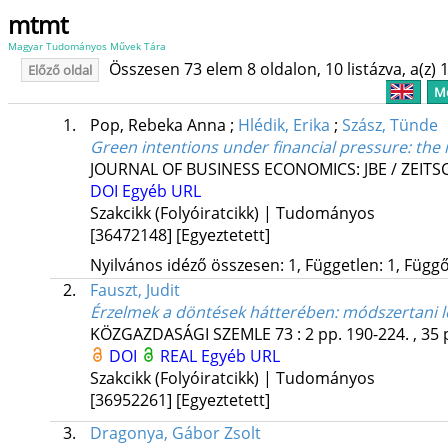
mtmt
Magyar Tudományos Művek Tára
Összesen 73 elem 8 oldalon, 10 listázva, a(z) 1
Előző oldal
Me
1.
Pop, Rebeka Anna
;
Hlédik, Erika
;
Szász, Tünde
Green intentions under financial pressure: the 
JOURNAL OF BUSINESS ECONOMICS: JBE / ZEITS
DOI
Egyéb URL
Szakcikk (Folyóiratcikk) | Tudományos
[36472148]
[Egyeztetett]
Nyilvános idéző összesen: 1, Független: 1, Függő:
2.
Fauszt, Judit
Érzelmek a döntések hátterében
: módszertani 
KÖZGAZDASÁGI SZEMLE
73
:
2
pp. 190-224. , 35 
DOI
REAL
Egyéb URL
Szakcikk (Folyóiratcikk) | Tudományos
[36952261]
[Egyeztetett]
3.
Dragonya, Gábor Zsolt