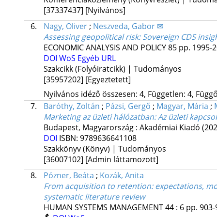
[37337437]
[Nyilvános]
6.
Nagy, Oliver
;
Neszveda, Gabor ✉
Assessing geopolitical risk: Sovereign CDS ins
ECONOMIC ANALYSIS AND POLICY
85
pp. 1995-2
DOI
WoS
Egyéb URL
Szakcikk (Folyóiratcikk) | Tudományos
[35957202]
[Egyeztetett]
Nyilvános idéző összesen: 4, Független: 4, Függő:
7.
Baróthy, Zoltán
;
Pázsi, Gergő
;
Magyar, Mária
;
Marketing az üzleti hálózatban
: Az üzleti kapc
Budapest, Magyarország :
Akadémiai Kiadó
(202
DOI
ISBN:
9789636641108
Szakkönyv (Könyv) | Tudományos
[36007102]
[Admin láttamozott]
8.
Pózner, Beáta
;
Kozák, Anita
From acquisition to retention: expectations, 
systematic literature review
HUMAN SYSTEMS MANAGEMENT
44
:
6
pp. 903-