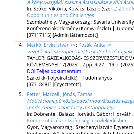
A könyvvizsgálói szakma átalakulása a zöld átál
In: Szőke, Viktória; Kovács, László (szerk.)
Zöldül
Opportunities and Challenges
Szombathely, Magyarország :
Savaria Universit
Konferenciaközlemény (Könyvrészlet) | Tudom
[37117115]
[Admin láttamozott]
4.
Markó, Ervin István ✉
;
Kozák, Anita ✉
Vezetői kulcskompetenciák a különböző foglal
TAYLOR: GAZDÁLKODÁS- ÉS SZERVEZÉSTUDOMÁN
KÖZLEMÉNYEI
17(2025)
:
2
pp. 9-27. , 19 p.
(2026
DOI
Teljes dokumentum
Szakcikk (Folyóiratcikk) | Tudományos
[37318481]
[Egyeztetett]
5.
Fetter, Marcell
;
Jónás, Tamás
Motivációalapú közlekedési módválasztás vizsgá
mode choice using fuzzy methodology
In: Döbrentei, Balázs; Horváth, Gábor; Horváth, 
Komplexitás és sokszínűség a közlekedésben
Győr, Magyarország :
Széchenyi István Egyetem
Konferenciaközlemény (Könyvrészlet) | Tudom