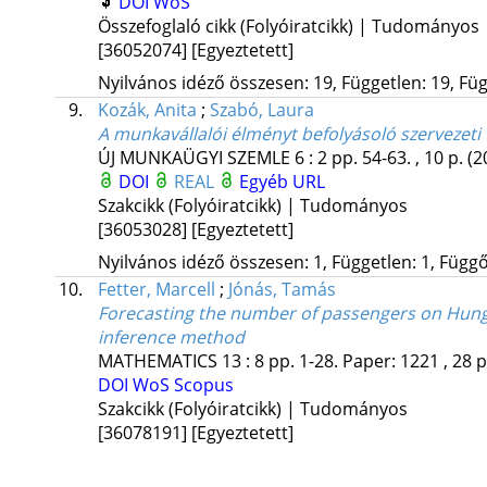
DOI
WoS
Összefoglaló cikk (Folyóiratcikk) | Tudományos
[36052074]
[Egyeztetett]
Nyilvános idéző összesen: 19, Független: 19, Füg
9.
Kozák, Anita
;
Szabó, Laura
A munkavállalói élményt befolyásoló szervezeti 
ÚJ MUNKAÜGYI SZEMLE
6
:
2
pp. 54-63. , 10 p.
(2
DOI
REAL
Egyéb URL
Szakcikk (Folyóiratcikk) | Tudományos
[36053028]
[Egyeztetett]
Nyilvános idéző összesen: 1, Független: 1, Függő:
10.
Fetter, Marcell
;
Jónás, Tamás
Forecasting the number of passengers on Hungar
inference method
MATHEMATICS
13
:
8
pp. 1-28. Paper: 1221 , 28 
DOI
WoS
Scopus
Szakcikk (Folyóiratcikk) | Tudományos
[36078191]
[Egyeztetett]