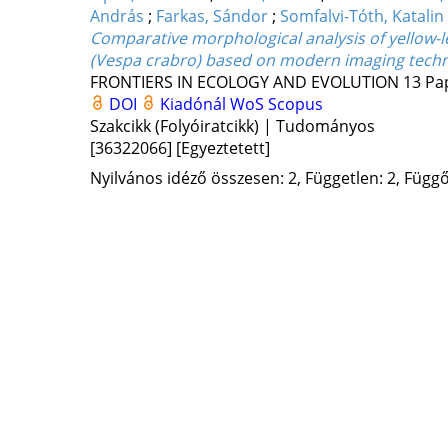
András
;
Farkas, Sándor
;
Somfalvi-Tóth, Katalin
Comparative morphological analysis of yellow-
(Vespa crabro) based on modern imaging tech
FRONTIERS IN ECOLOGY AND EVOLUTION
13
Pap
DOI
Kiadónál
WoS
Scopus
Szakcikk (Folyóiratcikk) | Tudományos
[36322066]
[Egyeztetett]
Nyilvános idéző összesen: 2, Független: 2, Függő: