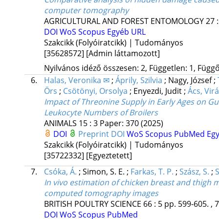
computer tomography
AGRICULTURAL AND FOREST ENTOMOLOGY
27
DOI
WoS
Scopus
Egyéb URL
Szakcikk (Folyóiratcikk) | Tudományos
[35628572]
[Admin láttamozott]
Nyilvános idéző összesen: 2, Független: 1, Függő:
6.
Halas, Veronika ✉
;
Áprily, Szilvia
;
Nagy, József
;
Örs
;
Csötönyi, Orsolya
;
Enyezdi, Judit
;
Ács, Vir
Impact of Threonine Supply in Early Ages on Gu
Leukocyte Numbers of Broilers
ANIMALS
15
:
3
Paper: 370
(2025)
DOI
Preprint DOI
WoS
Scopus
PubMed
Eg
Szakcikk (Folyóiratcikk) | Tudományos
[35722332]
[Egyeztetett]
7.
Csóka, Á.
;
Simon, S. E.
;
Farkas, T. P.
;
Szász, S.
;
S
In vivo estimation of chicken breast and thigh m
computed tomography images
BRITISH POULTRY SCIENCE
66
:
5
pp. 599-605. , 
DOI
WoS
Scopus
PubMed