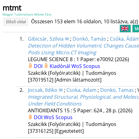
mtmt
Magyar Tudományos Művek Tára
Összesen 153 elem 16 oldalon, 10 listázva, a(z) 
Előző oldal
Me
1.
Gibicsár, Szilvia ✉
;
Donkó, Tamás
;
Csóka, Ádá
Detection of Hidden Volumetric Changes Caused
Pods Using Micro‐CT Imaging
LEGUME SCIENCE
8
:
1
Paper: e70092
(2026)
DOI
Kiadónál
WoS
Scopus
Szakcikk (Folyóiratcikk) | Tudományos
[37019512]
[Admin láttamozott]
2.
Jocsak, Ildiko ✉
;
Csoka, Adam
;
Donko, Tamas
;
Integrated Structural, Physiological, and Molec
Under Field Conditions
ANTIOXIDANTS
15
:
5
Paper: 624 , 28 p.
(2026)
DOI
WoS
Scopus
Szakcikk (Folyóiratcikk) | Tudományos
[37316125]
[Egyeztetett]