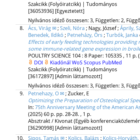
Szakcikk (Folyóiratcikk) | Tudományos
[36053936]
[Egyeztetett]
Nyilvános idéző összesen: 3, Független: 2, Függő:
8.
Ács, Virág ✉
;
Szeli, Nóra
;
Nagy, József
;
Áprily, Sz
Benedek, Ildikó
;
Petneházy, Örs
;
Turbók, Janka
Effects of early feeding technologies providin
some immune-related gene expression in broil
POULTRY SCIENCE
104
:
8
Paper: 105335 , 11 p.
DOI
Kiadónál
WoS
Scopus
PubMed
Szakcikk (Folyóiratcikk) | Tudományos
[36172897]
[Admin láttamozott]
Nyilvános idéző összesen: 3, Független: 3, Függő:
9.
Petnehazy, O ✉
;
Zucker, E
Optimizing the Preparation of Osteological Spe
In:
75th Anniversary Meeting of the American As
(2025)
60 p.
pp. 28-28. , 1 p.
Absztrakt / Kivonat (Egyéb konferenciaközlem
[36290998]
[Admin láttamozott]
10.
Sipos, Tamás ✉
;
Kolics, Balázs
;
Kolics-Horváth,