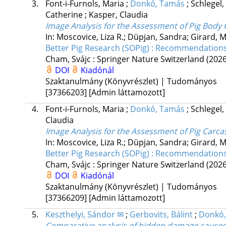
3.
Font-i-Furnols, Maria
;
Donkó, Tamás
;
Schlegel,
Catherine
;
Kasper, Claudia
Image Analysis for the Assessment of Pig Body
In: Moscovice, Liza R.; Düpjan, Sandra; Girard, 
Better Pig Research (SOPig) : Recommendation
Cham, Svájc :
Springer Nature Switzerland
(2026
DOI
Kiadónál
Szaktanulmány (Könyvrészlet) | Tudományos
[37366203]
[Admin láttamozott]
4.
Font-i-Furnols, Maria
;
Donkó, Tamás
;
Schlegel,
Claudia
Image Analysis for the Assessment of Pig Carc
In: Moscovice, Liza R.; Düpjan, Sandra; Girard, 
Better Pig Research (SOPig) : Recommendation
Cham, Svájc :
Springer Nature Switzerland
(2026
DOI
Kiadónál
Szaktanulmány (Könyvrészlet) | Tudományos
[37366209]
[Admin láttamozott]
5.
Keszthelyi, Sándor ✉
;
Gerbovits, Bálint
;
Donkó,
Comparative analysis of hidden damage caused 