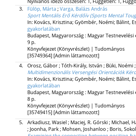
Nyilvános idéző összesen: 1, Független: 1, Függő:
3.
Fülöp, Márta
;
Varga, Balázs András
Sport Mentális Erő Kérdőív (Sports Mental To
In: Kovács, Krisztina; Gyömbér, Noémi; Bálint, Es
gyakorlatában
Budapest, Magyarország :
Magyar Testnevelési
9 p.
Könyvfejezet (Könyvrészlet) | Tudományos
[35749364]
[Admin láttamozott]
4.
Orosz, Gábor
;
Tóth-Király, István
;
Büki, Noémi
Multidimenzionális Versengési Orientációk Kérd
In: Kovács, Krisztina; Gyömbér, Noémi; Bálint, Es
gyakorlatában
Budapest, Magyarország :
Magyar Testnevelési
8 p.
Könyvfejezet (Könyvrészlet) | Tudományos
[35749415]
[Admin láttamozott]
5.
Arkadiusz, Wasiel
;
Maciej, R. Górski
;
Michael, H
;
Joonha, Park
;
Mohsen, Joshanloo
;
Boris, Soko
Examining the connection between position-bas