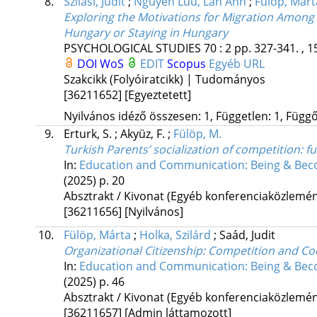
8.
Szilasi, Judit
;
Nguyen Luu, Lan Anh
;
Fülöp, Márt
Exploring the Motivations for Migration Among
Hungary or Staying in Hungary
PSYCHOLOGICAL STUDIES
70
:
2
pp. 327-341. , 1
DOI
WoS
EDIT
Scopus
Egyéb URL
Szakcikk (Folyóiratcikk) | Tudományos
[36211652]
[Egyeztetett]
Nyilvános idéző összesen: 1, Független: 1, Függő:
9.
Erturk, S.
;
Akyüz, F.
;
Fülöp, M.
Turkish Parents’ socialization of competition: fu
In:
Education and Communication: Being & Beco
(2025)
p. 20
Absztrakt / Kivonat (Egyéb konferenciaközlem
[36211656]
[Nyilvános]
10.
Fülöp, Márta
;
Holka, Szilárd
;
Saád, Judit
Organizational Citizenship: Competition and 
In:
Education and Communication: Being & Beco
(2025)
p. 46
Absztrakt / Kivonat (Egyéb konferenciaközlem
[36211657]
[Admin láttamozott]