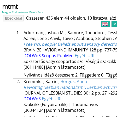
mtmt
Magyar Tudományos Művek Tára
Összesen 436 elem 44 oldalon, 10 listázva, a(z) 
Előző oldal
Me
1.
Ackerman, Joshua M.
;
Samore, Theodore
;
Fess
Aarøe, Lene
;
Aavik, Toivo
;
Acabado, Stephen
;
A
I see sick people: Beliefs about sensory detecti
BRAIN BEHAVIOR AND IMMUNITY
128
pp. 737-75
DOI
WoS
Scopus
PubMed
Egyéb URL
Sokszerzős vagy csoportos szerzőségű szakcikk
[36111488]
[Admin láttamozott]
Nyilvános idéző összesen: 2, Független: 0, Függő:
2.
Kremmler, Katrin
;
Borgos, Anna
Revisiting “lesbian nationalism”: Lesbian activi
JOURNAL OF LESBIAN STUDIES
30
:
2
pp. 271-292
DOI
WoS
Egyéb URL
Szakcikk (Folyóiratcikk) | Tudományos
[36344124]
[Admin láttamozott]