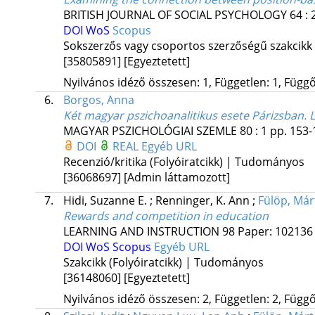
BRITISH JOURNAL OF SOCIAL PSYCHOLOGY
64
:
DOI
WoS
Scopus
Sokszerzős vagy csoportos szerzőségű szakcikk
[35805891]
[Egyeztetett]
Nyilvános idéző összesen: 1, Független: 1, Függő:
6.
Borgos, Anna
Két magyar pszichoanalitikus esete Párizsban. L
MAGYAR PSZICHOLÓGIAI SZEMLE
80
:
1
pp. 153-1
DOI
REAL
Egyéb URL
Recenzió/kritika (Folyóiratcikk) | Tudományos
[36068697]
[Admin láttamozott]
7.
Hidi, Suzanne E.
;
Renninger, K. Ann
;
Fülöp, Már
Rewards and competition in education
LEARNING AND INSTRUCTION
98
Paper: 102136 
DOI
WoS
Scopus
Egyéb URL
Szakcikk (Folyóiratcikk) | Tudományos
[36148060]
[Egyeztetett]
Nyilvános idéző összesen: 2, Független: 2, Függő: