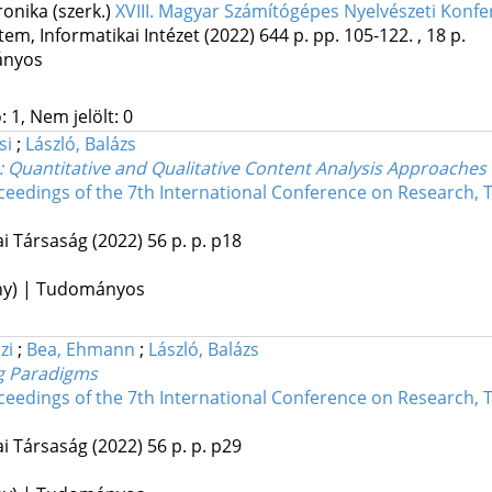
ronika (szerk.)
XVIII. Magyar Számítógépes Nyelvészeti Konf
m, Informatikai Intézet
(2022)
644 p.
pp. 105-122. , 18 p.
ányos
 1, Nem jelölt: 0
si
;
László, Balázs
: Quantitative and Qualitative Content Analysis Approaches
ceedings of the 7th International Conference on Research, 
i Társaság
(2022)
56 p.
p. p18
ény) | Tudományos
zi
;
Bea, Ehmann
;
László, Balázs
og Paradigms
ceedings of the 7th International Conference on Research, 
i Társaság
(2022)
56 p.
p. p29