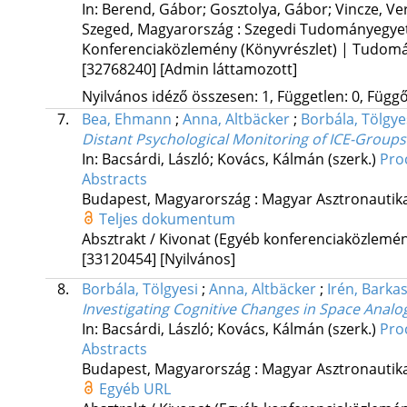
In: Berend, Gábor; Gosztolya, Gábor; Vincze, Ve
Szeged, Magyarország :
Szegedi Tudományegyete
Konferenciaközlemény (Könyvrészlet) | Tudom
[32768240]
[Admin láttamozott]
Nyilvános idéző összesen: 1, Független: 0, Függő:
7.
Bea, Ehmann
;
Anna, Altbäcker
;
Borbála, Tölgye
Distant Psychological Monitoring of ICE-Groups
In: Bacsárdi, László; Kovács, Kálmán (szerk.)
Pro
Abstracts
Budapest, Magyarország :
Magyar Asztronautika
Teljes dokumentum
Absztrakt / Kivonat (Egyéb konferenciaközlem
[33120454]
[Nyilvános]
8.
Borbála, Tölgyesi
;
Anna, Altbäcker
;
Irén, Barkas
Investigating Cognitive Changes in Space Anal
In: Bacsárdi, László; Kovács, Kálmán (szerk.)
Pro
Abstracts
Budapest, Magyarország :
Magyar Asztronautika
Egyéb URL