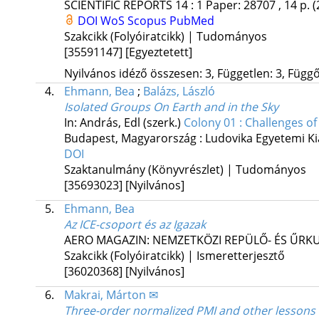
SCIENTIFIC REPORTS
14
:
1
Paper: 28707 , 14 p.
(
DOI
WoS
Scopus
PubMed
Szakcikk (Folyóiratcikk) | Tudományos
[35591147]
[Egyeztetett]
Nyilvános idéző összesen: 3, Független: 3, Függő:
4.
Ehmann, Bea
;
Balázs, László
Isolated Groups On Earth and in the Sky
In: András, Edl (szerk.)
Colony 01 : Challenges 
Budapest, Magyarország :
Ludovika Egyetemi K
DOI
Szaktanulmány (Könyvrészlet) | Tudományos
[35693023]
[Nyilvános]
5.
Ehmann, Bea
Az ICE-csoport és az Igazak
AERO MAGAZIN: NEMZETKÖZI REPÜLŐ- ÉS ŰRKU
Szakcikk (Folyóiratcikk) | Ismeretterjesztő
[36020368]
[Nyilvános]
6.
Makrai, Márton ✉
Three-order normalized PMI and other lessons i