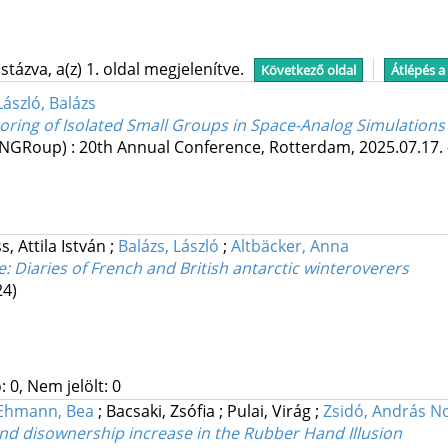
tázva, a(z) 1. oldal megjelenítve.
Következő oldal
Átlépés a
László, Balázs
toring of Isolated Small Groups in Space-Analog Simulations
INGRoup) : 20th Annual Conference, Rotterdam, 2025.07.17. -
ss, Attila István
;
Balázs, László
;
Altbäcker, Anna
: Diaries of French and British antarctic winteroverers
24)
 0, Nem jelölt: 0
Ehmann, Bea
;
Bacsaki, Zsófia
;
Pulai, Virág
;
Zsidó, András N
nd disownership increase in the Rubber Hand Illusion