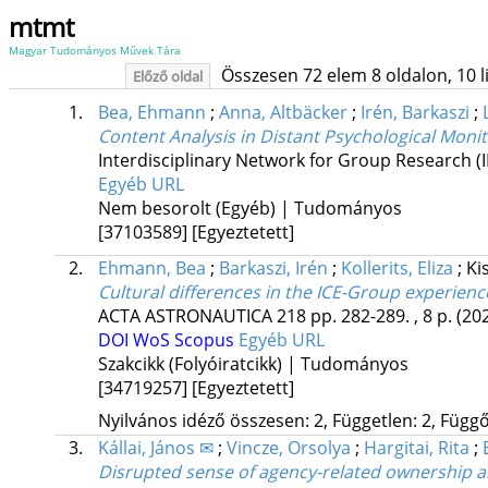
mtmt
Magyar Tudományos Művek Tára
Összesen 72 elem 8 oldalon, 10 lis
Előző oldal
1.
Bea, Ehmann
;
Anna, Altbäcker
;
Irén, Barkaszi
;
Content Analysis in Distant Psychological Moni
Interdisciplinary Network for Group Research (
Egyéb URL
Nem besorolt (Egyéb) | Tudományos
[37103589]
[Egyeztetett]
2.
Ehmann, Bea
;
Barkaszi, Irén
;
Kollerits, Eliza
;
Ki
Cultural differences in the ICE-Group experience
ACTA ASTRONAUTICA
218
pp. 282-289. , 8 p.
(20
DOI
WoS
Scopus
Egyéb URL
Szakcikk (Folyóiratcikk) | Tudományos
[34719257]
[Egyeztetett]
Nyilvános idéző összesen: 2, Független: 2, Függő:
3.
Kállai, János ✉
;
Vincze, Orsolya
;
Hargitai, Rita
;
Disrupted sense of agency-related ownership a