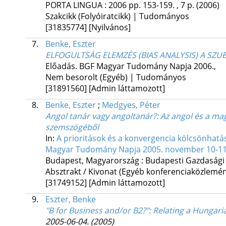
PORTA LINGUA
:
2006
pp. 153-159. , 7 p.
(2006)
Szakcikk (Folyóiratcikk) | Tudományos
[31835774]
[Nyilvános]
7.
Benke, Eszter
ELFOGULTSÁG ELEMZÉS (BIAS ANALYSIS) A SZU
Előadás. BGF Magyar Tudomány Napja 2006.
,
Nem besorolt (Egyéb) | Tudományos
[31891560]
[Admin láttamozott]
8.
Benke, Eszter
;
Medgyes, Péter
Angol tanár vagy angoltanár?
: Az angol és a m
szemszögéből
In:
A prioritások és a konvergencia kölcsönha
Magyar Tudomány Napja 2005. november 10-11
Budapest, Magyarország :
Budapesti Gazdasági 
Absztrakt / Kivonat (Egyéb konferenciaközlem
[31749152]
[Admin láttamozott]
9.
Eszter, Benke
"B for Business and/or B2?"
: Relating a Hungari
2005-06-04.
(2005)