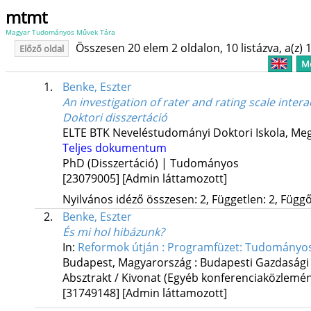
mtmt
Magyar Tudományos Művek Tára
Összesen 20 elem 2 oldalon, 10 listázva, a(z) 1
Előző oldal
Me
1.
Benke, Eszter
An investigation of rater and rating scale inter
Doktori disszertáció
ELTE BTK Neveléstudományi Doktori Iskola,
Meg
Teljes dokumentum
PhD (Disszertáció) | Tudományos
[23079005]
[Admin láttamozott]
Nyilvános idéző összesen: 2, Független: 2, Függő:
2.
Benke, Eszter
És mi hol hibázunk?
In:
Reformok útján : Programfüzet: Tudományos
Budapest, Magyarország :
Budapesti Gazdasági 
Absztrakt / Kivonat (Egyéb konferenciaközlem
[31749148]
[Admin láttamozott]