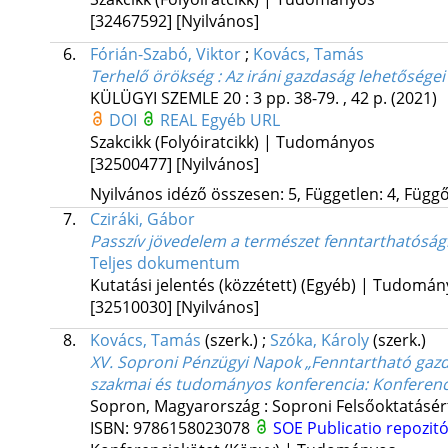
[32467592]
[Nyilvános]
6.
Fórián-Szabó, Viktor
;
Kovács, Tamás
Terhelő örökség : Az iráni gazdaság lehetőségei 
KÜLÜGYI SZEMLE
20
:
3
pp. 38-79. , 42 p.
(2021)
DOI
REAL
Egyéb URL
Szakcikk (Folyóiratcikk) | Tudományos
[32500477]
[Nyilvános]
Nyilvános idéző összesen: 5, Független: 4, Függő:
7.
Cziráki, Gábor
Passzív jövedelem a természet fenntarthatósá
Teljes dokumentum
Kutatási jelentés (közzétett) (Egyéb) | Tudomá
[32510030]
[Nyilvános]
8.
Kovács, Tamás
(szerk.)
;
Szóka, Károly
(szerk.)
XV. Soproni Pénzügyi Napok „Fenntartható gazd
szakmai és tudományos konferencia
: Konferen
Sopron, Magyarország :
Soproni Felsőoktatásér
ISBN:
9786158023078
SOE Publicatio repozit