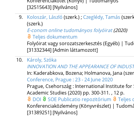
Konferenciakötet (Könyv) | Tudományos
[32515643]
[Nyilvános]
9.
Koloszár, László
(szerk.)
;
Czeglédy, Tamás
(szer
(szerk.)
E-conom online tudományos folyóirat
(2020)
Teljes dokumentum
Folyóirat vagy sorozatszerkesztés (Egyéb) | T
[31332344]
[Admin láttamozott]
10.
Károly, Szóka
INNOVATION AND THE APPEARANCE OF INDUSTR
In: Kaderabkova, Bozena; Holmanova, Jana (szer
Conference, Prague : 23 - 24 June 2020
Prague, Csehország :
International Institute fo
Academic Studies
(2020)
pp. 300-311. , 12 p.
DOI
SOE Publicatio repozitórium
Teljes
Konferenciaközlemény (Könyvrészlet) | Tudom
[31389251]
[Nyilvános]