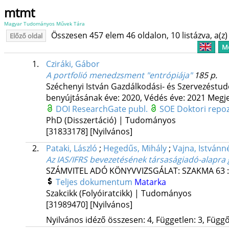
mtmt
Magyar Tudományos Művek Tára
Összesen 457 elem 46 oldalon, 10 listázva, a(z) 
Előző oldal
Me
1.
Cziráki, Gábor
A portfolió menedzsment "entrópiája"
185 p.
Széchenyi István Gazdálkodási- és Szervezéstu
benyújtásának éve: 2020,
Védés éve: 2021
Megje
DOI
ResearchGate publ.
SOE Doktori repo
PhD (Disszertáció) | Tudományos
[31833178]
[Nyilvános]
2.
Pataki, László
;
Hegedűs, Mihály
;
Vajna, Istvánn
Az IAS/IFRS bevezetésének társaságiadó-alapra g
SZÁMVITEL ADÓ KÖNYVVIZSGÁLAT: SZAKMA
63
Teljes dokumentum
Matarka
Szakcikk (Folyóiratcikk) | Tudományos
[31989470]
[Nyilvános]
Nyilvános idéző összesen: 4, Független: 3, Függő: