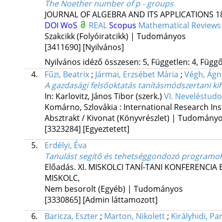
The Noether number of p - groups
JOURNAL OF ALGEBRA AND ITS APPLICATIONS
1
DOI
WoS
REAL
Scopus
Mathematical Reviews
Szakcikk (Folyóiratcikk) | Tudományos
[3411690]
[Nyilvános]
Nyilvános idéző összesen: 5, Független: 4, Függő:
4.
Fűzi, Beatrix
;
Jármai, Erzsébet Mária
;
Végh, Ágn
A gazdasági felsőoktatás tanításmódszertani ki
In: Karlovitz, János Tibor (szerk.)
VI. Neveléstudo
Komárno, Szlovákia :
International Research Ins
Absztrakt / Kivonat (Könyvrészlet) | Tudomány
[3323284]
[Egyeztetett]
5.
Erdélyi, Éva
Tanulást segítő és tehetséggondozó programo
Előadás. XI. MISKOLCI TANÍ-TANI KONFERENCI
MISKOLC
,
Nem besorolt (Egyéb) | Tudományos
[3330865]
[Admin láttamozott]
6.
Baricza, Eszter
;
Marton, Nikolett
;
Királyhidi, P