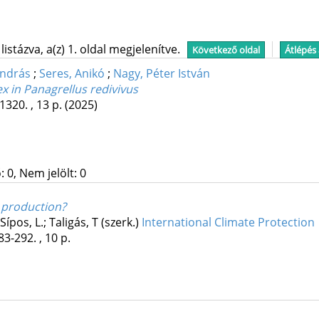
stázva, a(z) 1. oldal megjelenítve.
Következő oldal
Átlépés
András
;
Seres, Anikó
;
Nagy, Péter István
x in Panagrellus redivivus
1320. , 13 p.
(2025)
 0, Nem jelölt: 0
 production?
ípos, L.; Taligás, T (szerk.)
International Climate Protection
83-292. , 10 p.