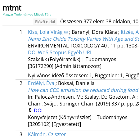
mtmt
Magyar Tudományos Művek Tára
Összesen 377 elem 38 oldalon, 10 li
Előző oldal
1.
Kiss, Lola Virág ✉
;
Baranyi, Dóra Klára
;
Ittzés, 
Nano Zinc Oxide Toxicity Varies With Age and Se
ENVIRONMENTAL TOXICOLOGY
40
:
11
pp. 1308-
DOI
WoS
Scopus
Egyéb URL
Szakcikk (Folyóiratcikk) | Tudományos
[36172290]
[Admin láttamozott]
Nyilvános idéző összesen: 1, Független: 1, Függő:
2.
Erdélyi, Éva
;
Boksai, Daniella
How can CO2 emission be reduced during food
In: Palocz-Andresen, M.; Szalay, D.; Gosztom, A.; S
Cham, Svájc :
Springer Cham
(2019)
337 p.
pp. 2
DOI
Könyvfejezet (Könyvrészlet) | Tudományos
[3205102]
[Egyeztetett]
3.
Kálmán, Cziszter