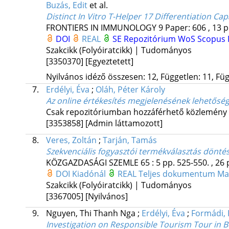
Buzás, Edit
et al.
Distinct In Vitro T-Helper 17 Differentiation Cap
FRONTIERS IN IMMUNOLOGY
9
Paper: 606 , 13 p
DOI
REAL
SE Repozitórium
WoS
Scopus
Szakcikk (Folyóiratcikk) | Tudományos
[3350370]
[Egyeztetett]
Nyilvános idéző összesen: 12, Független: 11, Füg
7.
Erdélyi, Éva
;
Oláh, Péter Károly
Az online értékesítés megjelenésének lehetősé
Csak repozitóriumban hozzáférhető közlemény
[3353858]
[Admin láttamozott]
8.
Veres, Zoltán
;
Tarján, Tamás
Szekvenciális fogyasztói termékválasztás dönt
KÖZGAZDASÁGI SZEMLE
65
:
5
pp. 525-550. , 26 
DOI
Kiadónál
REAL
Teljes dokumentum
Ma
Szakcikk (Folyóiratcikk) | Tudományos
[3367005]
[Nyilvános]
9.
Nguyen, Thi Thanh Nga
;
Erdélyi, Éva
;
Formádi, 
Investigation on Responsible Tourism Tour in 