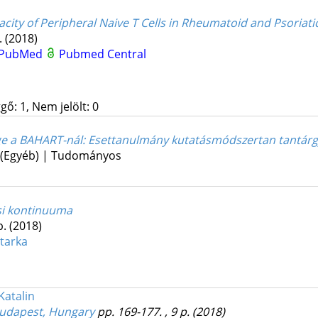
acity of Peripheral Naive T Cells in Rheumatoid and Psoriatic
.
(2018)
PubMed
Pubmed Central
gő: 1, Nem jelölt: 0
ge a BAHART-nál
: Esettanulmány kutatásmódszertan tantár
 (Egyéb) | Tudományos
ési kontinuuma
p.
(2018)
tarka
Katalin
Budapest, Hungary
pp. 169-177. , 9 p.
(2018)