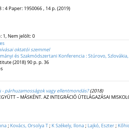
8
:
4
Paper: 1950066 , 14 p.
(2019)
 1, Nem jelölt: 0
es
hívásai oktatói szemmel
mányi és Szakmódszertani Konferencia : Stúrovo, Szlovákia, 
titute
(2018)
90 p.
p. 36
os
k - párhuzamosságok vagy ellentmondás?
(2018)
A EGYÜTT – MÁSKÉNT. AZ INTEGRÁCIÓ ÚTELÁGAZÁSAI MISKOL
anna
;
Kovács, Orsolya T
;
K Székely, Ilona
;
Lajkó, Eszter
;
Kőhid