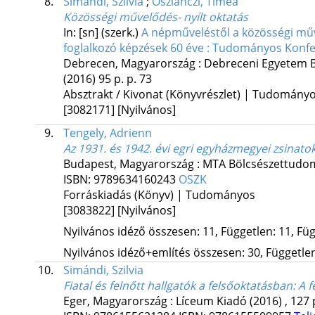
8.
Simándi, Szilvia
;
Oszlánczi, Tímea
Közösségi művelődés- nyílt oktatás
In: [sn] (szerk.)
A népműveléstől a közösségi műve
foglalkozó képzések 60 éve : Tudományos Konfe
Debrecen, Magyarország :
Debreceni Egyetem B
(2016)
95 p.
p. 73
Absztrakt / Kivonat (Könyvrészlet) | Tudomány
[3082171]
[Nyilvános]
9.
Tengely, Adrienn
Az 1931. és 1942. évi egri egyházmegyei zsinato
Budapest, Magyarország :
MTA Bölcsészettudom
ISBN:
9789634160243
OSZK
Forráskiadás (Könyv) | Tudományos
[3083822]
[Nyilvános]
Nyilvános idéző összesen: 11, Független: 11, Füg
Nyilvános idéző+említés összesen: 30, Független:
10.
Simándi, Szilvia
Fiatal és felnőtt hallgatók a felsőoktatásban
: A 
Eger, Magyarország :
Líceum Kiadó
(2016)
,
127 