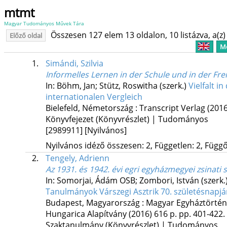
mtmt
Magyar Tudományos Művek Tára
Összesen 127 elem 13 oldalon, 10 listázva, a(z) 
Előző oldal
Me
1.
Simándi, Szilvia
Informelles Lernen in der Schule und in der Frei
In: Böhm, Jan; Stütz, Roswitha (szerk.)
Vielfalt i
internationalen Vergleich
Bielefeld, Németország :
Transcript Verlag
(2016
Könyvfejezet (Könyvrészlet) | Tudományos
[2989911]
[Nyilvános]
Nyilvános idéző összesen: 2, Független: 2, Függő:
2.
Tengely, Adrienn
Az 1931. és 1942. évi egri egyházmegyei zsinati
In: Somorjai, Ádám OSB; Zombori, István (szerk.
Tanulmányok Várszegi Asztrik 70. születésnapjá
Budapest, Magyarország :
Magyar Egyháztörtén
Hungarica Alapítvány
(2016)
616 p.
pp. 401-422. 
Szaktanulmány (Könyvrészlet) | Tudományos