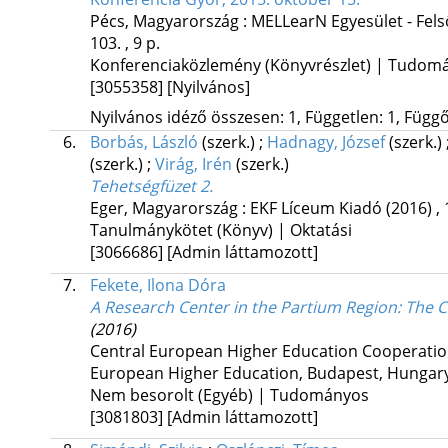
Pécs, Magyarország :
MELLearN Egyesület - Fels
103. , 9 p.
Konferenciaközlemény (Könyvrészlet) | Tudom
[3055358]
[Nyilvános]
Nyilvános idéző összesen: 1, Független: 1, Függő:
6.
Borbás, László
(szerk.)
;
Hadnagy, József
(szerk.)
(szerk.)
;
Virág, Irén
(szerk.)
Tehetségfüzet 2.
Eger, Magyarország :
EKF Líceum Kiadó
(2016)
,
Tanulmánykötet (Könyv) | Oktatási
[3066686]
[Admin láttamozott]
7.
Fekete, Ilona Dóra
A Research Center in the Partium Region: The 
(2016)
Central European Higher Education Cooperati
European Higher Education
,
Budapest, Hungar
Nem besorolt (Egyéb) | Tudományos
[3081803]
[Admin láttamozott]