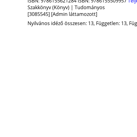
ISBN:
9786155621284
ISBN:
9786155509957
Tel
Szakkönyv (Könyv) | Tudományos
[3085545]
[Admin láttamozott]
Nyilvános idéző összesen: 13, Független: 13, Füg