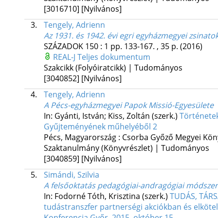
[3016710]
[Nyilvános]
3.
Tengely, Adrienn
Az 1931. és 1942. évi egri egyházmegyei zsinato
SZÁZADOK
150
:
1
pp. 133-167. , 35 p.
(2016)
REAL-J
Teljes dokumentum
Szakcikk (Folyóiratcikk) | Tudományos
[3040852]
[Nyilvános]
4.
Tengely, Adrienn
A Pécs-egyházmegyei Papok Missió-Egyesülete
In: Gyánti, István; Kiss, Zoltán (szerk.)
Története
Gyűjteményének műhelyéből 2
Pécs, Magyarország :
Csorba Győző Megyei Kön
Szaktanulmány (Könyvrészlet) | Tudományos
[3040859]
[Nyilvános]
5.
Simándi, Szilvia
A felsőoktatás pedagógiai-andragógiai módszert
In: Fodorné Tóth, Krisztina (szerk.)
TUDÁS, TÁRSA
tudástranszfer partnerségi akciókban és elköte
Konferencia Győr, 2015. október 15.