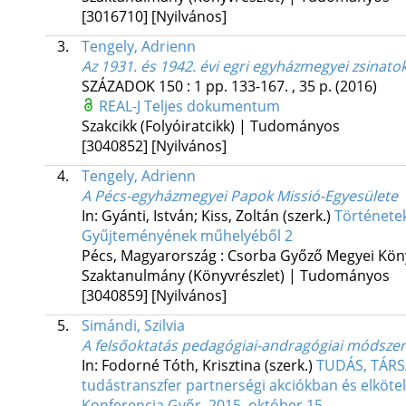
[3016710]
[Nyilvános]
3.
Tengely, Adrienn
Az 1931. és 1942. évi egri egyházmegyei zsinato
SZÁZADOK
150
:
1
pp. 133-167. , 35 p.
(2016)
REAL-J
Teljes dokumentum
Szakcikk (Folyóiratcikk) | Tudományos
[3040852]
[Nyilvános]
4.
Tengely, Adrienn
A Pécs-egyházmegyei Papok Missió-Egyesülete
In: Gyánti, István; Kiss, Zoltán (szerk.)
Története
Gyűjteményének műhelyéből 2
Pécs, Magyarország :
Csorba Győző Megyei Kön
Szaktanulmány (Könyvrészlet) | Tudományos
[3040859]
[Nyilvános]
5.
Simándi, Szilvia
A felsőoktatás pedagógiai-andragógiai módszert
In: Fodorné Tóth, Krisztina (szerk.)
TUDÁS, TÁRSA
tudástranszfer partnerségi akciókban és elköte
Konferencia Győr, 2015. október 15.