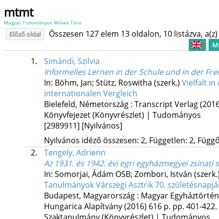
mtmt
Magyar Tudományos Művek Tára
Összesen 127 elem 13 oldalon, 10 listázva, a(z) 
Előző oldal
Me
1.
Simándi, Szilvia
Informelles Lernen in der Schule und in der Frei
In: Böhm, Jan; Stütz, Roswitha (szerk.)
Vielfalt i
internationalen Vergleich
Bielefeld, Németország :
Transcript Verlag
(2016
Könyvfejezet (Könyvrészlet) | Tudományos
[2989911]
[Nyilvános]
Nyilvános idéző összesen: 2, Független: 2, Függő:
2.
Tengely, Adrienn
Az 1931. és 1942. évi egri egyházmegyei zsinati
In: Somorjai, Ádám OSB; Zombori, István (szerk.
Tanulmányok Várszegi Asztrik 70. születésnapjá
Budapest, Magyarország :
Magyar Egyháztörtén
Hungarica Alapítvány
(2016)
616 p.
pp. 401-422. 
Szaktanulmány (Könyvrészlet) | Tudományos