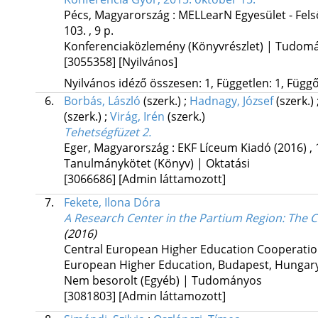
Pécs, Magyarország :
MELLearN Egyesület - Fels
103. , 9 p.
Konferenciaközlemény (Könyvrészlet) | Tudom
[3055358]
[Nyilvános]
Nyilvános idéző összesen: 1, Független: 1, Függő:
6.
Borbás, László
(szerk.)
;
Hadnagy, József
(szerk.)
(szerk.)
;
Virág, Irén
(szerk.)
Tehetségfüzet 2.
Eger, Magyarország :
EKF Líceum Kiadó
(2016)
,
Tanulmánykötet (Könyv) | Oktatási
[3066686]
[Admin láttamozott]
7.
Fekete, Ilona Dóra
A Research Center in the Partium Region: The 
(2016)
Central European Higher Education Cooperati
European Higher Education
,
Budapest, Hungar
Nem besorolt (Egyéb) | Tudományos
[3081803]
[Admin láttamozott]