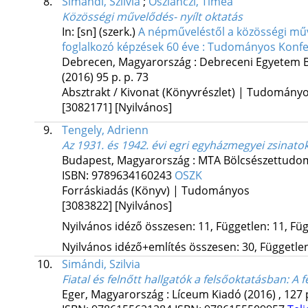
8.
Simándi, Szilvia
;
Oszlánczi, Tímea
Közösségi művelődés- nyílt oktatás
In: [sn] (szerk.)
A népműveléstől a közösségi műve
foglalkozó képzések 60 éve : Tudományos Konfe
Debrecen, Magyarország :
Debreceni Egyetem B
(2016)
95 p.
p. 73
Absztrakt / Kivonat (Könyvrészlet) | Tudomány
[3082171]
[Nyilvános]
9.
Tengely, Adrienn
Az 1931. és 1942. évi egri egyházmegyei zsinato
Budapest, Magyarország :
MTA Bölcsészettudom
ISBN:
9789634160243
OSZK
Forráskiadás (Könyv) | Tudományos
[3083822]
[Nyilvános]
Nyilvános idéző összesen: 11, Független: 11, Füg
Nyilvános idéző+említés összesen: 30, Független:
10.
Simándi, Szilvia
Fiatal és felnőtt hallgatók a felsőoktatásban
: A 
Eger, Magyarország :
Líceum Kiadó
(2016)
,
127 