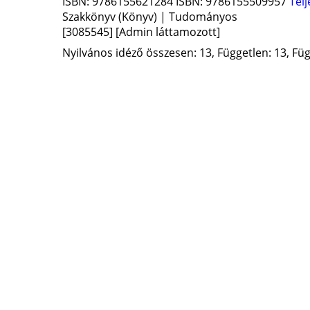
ISBN:
9786155621284
ISBN:
9786155509957
Tel
Szakkönyv (Könyv) | Tudományos
[3085545]
[Admin láttamozott]
Nyilvános idéző összesen: 13, Független: 13, Füg