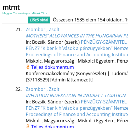
mtmt
Magyar Tudományos Művek Tára
Összesen 1535 elem 154 oldalon, 10 l
Előző oldal
21.
Zsombori, Zsolt
MOTHERS’ ALLOWANCES IN THE HUNGARIAN PE
In: Bozsik, Sándor (szerk.)
PÉNZÜGY-SZÁMVITEL FÜ
PÉNZ7 “Kiber kihívások a pénzügyekben” Nemzet
Proceedings of Finance and Accounting Institute 
Miskolc, Magyarország :
Miskolci Egyetem, Pénzü
Teljes dokumentum
Konferenciaközlemény (Könyvrészlet) | Tudom
[37118529]
[Admin láttamozott]
22.
Zsombori, Zsolt
INFLATION INDEXATION IN INDIRECT TAXATION
In: Bozsik, Sándor (szerk.)
PÉNZÜGY-SZÁMVITEL FÜ
PÉNZ7 “Kiber kihívások a pénzügyekben” Nemzet
Proceedings of Finance and Accounting Institute 
Miskolc, Magyarország :
Miskolci Egyetem, Pénzü
Teljes dokumentum