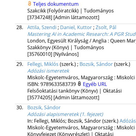
Teljes dokumentum
Szakcikk (Folyóiratcikk) | Tudományos
[37347248]
[Admin láttamozott]
28.
Attila, Szendi
;
Daniel, Kuttor
;
Zsolt, Pál
Mastering AI in Academic Research
: A PGR Stud
London, Egyesült Királyság / Anglia :
Queen Mary
Szakkönyv (Könyv) | Tudományos
[35760010]
[Nyilvános]
29.
Fellegi, Miklós
(szerk.)
;
Bozsik, Sándor
(szerk.)
Adózási ismeretek
Miskolc-Egyetemváros, Magyarország :
Miskolci
ISBN:
9789633583739
Egyéb URL
Felsőoktatási tankönyv (Könyv) | Oktatási
[35774205]
[Admin láttamozott]
30.
Bozsik, Sándor
Adózási alapismeretek (1. fejezet)
In: Fellegi, Miklós; Bozsik, Sándor (szerk.)
Adózás
Miskolc-Egyetemváros, Magyarország :
Miskolci
Könyvfejezet (Könyvrészlet) | Oktatási