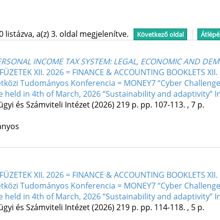
istázva, a(z) 3. oldal megjelenítve.
Következő oldal
Átlépé
RSONAL INCOME TAX SYSTEM: LEGAL, ECONOMIC AND DE
ZETEK XII. 2026 = FINANCE & ACCOUNTING BOOKLETS XII. 2026
közi Tudományos Konferencia = MONEY7 “Cyber Challenges i
held in 4th of March, 2026 “Sustainability and adaptivity” I
gyi és Számviteli Intézet
(2026)
219 p.
pp. 107-113. , 7 p.
ányos
ZETEK XII. 2026 = FINANCE & ACCOUNTING BOOKLETS XII. 2026
közi Tudományos Konferencia = MONEY7 “Cyber Challenges i
held in 4th of March, 2026 “Sustainability and adaptivity” I
gyi és Számviteli Intézet
(2026)
219 p.
pp. 114-118. , 5 p.