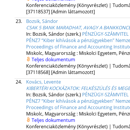
Konferenciaközlemény (Könyvrészlet) | Tudom
[37118537]
[Admin láttamozott]
23.
Bozsik, Sándor
CSAK 5 BANK MARADHAT, AVAGY A BANKKONC
In: Bozsik, Sándor (szerk.)
PÉNZÜGY-SZÁMVITEL FÜ
PÉNZ7 “Kiber kihívások a pénzügyekben” Nemzet
Proceedings of Finance and Accounting Institute 
Miskolc, Magyarország :
Miskolci Egyetem, Pénzü
Teljes dokumentum
Konferenciaközlemény (Könyvrészlet) | Tudom
[37118568]
[Admin láttamozott]
24.
Kovács, Levente
KIBERTÉRI KOCKÁZATOK: FELKÉSZÜLÉS ÉS MEG
In: Bozsik, Sándor (szerk.)
PÉNZÜGY-SZÁMVITEL FÜ
PÉNZ7 “Kiber kihívások a pénzügyekben” Nemzet
Proceedings of Finance and Accounting Institute 
Miskolc, Magyarország :
Miskolci Egyetem, Pénzü
Teljes dokumentum
Konferenciaközlemény (Könyvrészlet) | Tudom