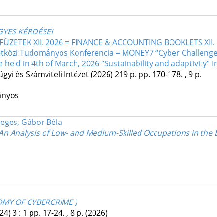
GYES KÉRDÉSEI
ZETEK XII. 2026 = FINANCE & ACCOUNTING BOOKLETS XII. 2026
közi Tudományos Konferencia = MONEY7 “Cyber Challenges i
held in 4th of March, 2026 “Sustainability and adaptivity” I
gyi és Számviteli Intézet
(2026)
219 p.
pp. 170-178. , 9 p.
ányos
eges, Gábor Béla
: An Analysis of Low- and Medium-Skilled Occupations in the 
MY OF CYBERCRIME )
24)
3
:
1
pp. 17-24. , 8 p.
(2026)