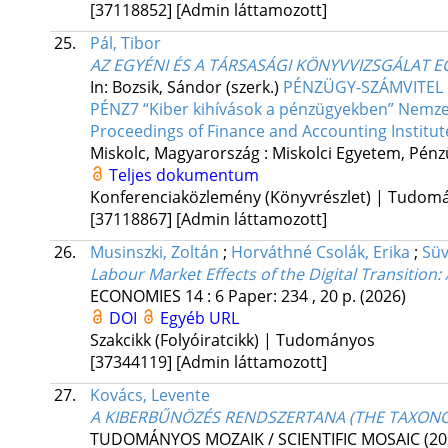
[37118852]
[Admin láttamozott]
25.
Pál, Tibor
AZ EGYÉNI ÉS A TÁRSASÁGI KÖNYVVIZSGÁLAT E
In: Bozsik, Sándor (szerk.)
PÉNZÜGY-SZÁMVITEL FÜ
PÉNZ7 “Kiber kihívások a pénzügyekben” Nemzet
Proceedings of Finance and Accounting Institute 
Miskolc, Magyarország :
Miskolci Egyetem, Pénzü
Teljes dokumentum
Konferenciaközlemény (Könyvrészlet) | Tudom
[37118867]
[Admin láttamozott]
26.
Musinszki, Zoltán
;
Horváthné Csolák, Erika
;
Süv
Labour Market Effects of the Digital Transition
ECONOMIES
14
:
6
Paper: 234 , 20 p.
(2026)
DOI
Egyéb URL
Szakcikk (Folyóiratcikk) | Tudományos
[37344119]
[Admin láttamozott]
27.
Kovács, Levente
A KIBERBŰNÖZÉS RENDSZERTANA (THE TAXONO
TUDOMÁNYOS MOZAIK / SCIENTIFIC MOSAIC (20