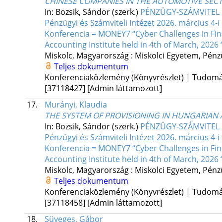
CHINESE COMPANIES IN THE AUTOMOTIVE SEC
In: Bozsik, Sándor (szerk.)
PÉNZÜGY-SZÁMVITEL F
Pénzügyi és Számviteli Intézet 2026. március 
Konferencia = MONEY7 “Cyber Challenges in Fina
Accounting Institute held in 4th of March, 2026 
Miskolc, Magyarország :
Miskolci Egyetem, Pénzü
Teljes dokumentum
Konferenciaközlemény (Könyvrészlet) | Tudom
[37118427]
[Admin láttamozott]
17.
Murányi, Klaudia
THE SYSTEM OF PROVISIONING IN HUNGARIAN
In: Bozsik, Sándor (szerk.)
PÉNZÜGY-SZÁMVITEL F
Pénzügyi és Számviteli Intézet 2026. március 
Konferencia = MONEY7 “Cyber Challenges in Fina
Accounting Institute held in 4th of March, 2026 
Miskolc, Magyarország :
Miskolci Egyetem, Pénzü
Teljes dokumentum
Konferenciaközlemény (Könyvrészlet) | Tudom
[37118458]
[Admin láttamozott]
18.
Süveges, Gábor