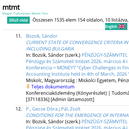
mtmt
Magyar Tudományos Művek Tára
Összesen 1535 elem 154 oldalon, 10 listázva, 
Előző oldal
English
11.
Bozsik, Sándor
CURRENT STATE OF CONVERGENCE CRITERIA I
INCLUDING BULGARIA
In: Bozsik, Sándor (szerk.)
PÉNZÜGY-SZÁMVITEL F
Pénzügyi és Számviteli Intézet 2026. március 
Konferencia = MONEY7 “Cyber Challenges in Fina
Accounting Institute held in 4th of March, 2026 
Miskolc, Magyarország :
Miskolci Egyetem, Pénzü
Teljes dokumentum
Konferenciaközlemény (Könyvrészlet) | Tudom
[37118336]
[Admin láttamozott]
12.
P., Gecse Dóra
;
Pál, Zsolt
CONDITIONS FOR THE EMERGENCE OF INTERNAT
In: Bozsik, Sándor (szerk.)
PÉNZÜGY-SZÁMVITEL F
Pénzügyi és Számviteli Intézet 2026. március 