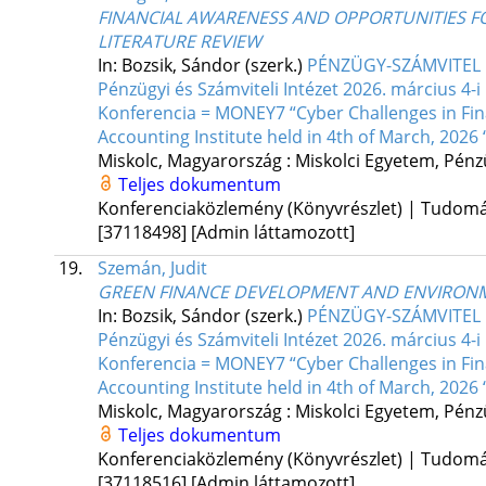
FINANCIAL AWARENESS AND OPPORTUNITIES F
LITERATURE REVIEW
In: Bozsik, Sándor (szerk.)
PÉNZÜGY-SZÁMVITEL F
Pénzügyi és Számviteli Intézet 2026. március 
Konferencia = MONEY7 “Cyber Challenges in Fina
Accounting Institute held in 4th of March, 2026 
Miskolc, Magyarország :
Miskolci Egyetem, Pénzü
Teljes dokumentum
Konferenciaközlemény (Könyvrészlet) | Tudom
[37118498]
[Admin láttamozott]
19.
Szemán, Judit
GREEN FINANCE DEVELOPMENT AND ENVIRONM
In: Bozsik, Sándor (szerk.)
PÉNZÜGY-SZÁMVITEL F
Pénzügyi és Számviteli Intézet 2026. március 
Konferencia = MONEY7 “Cyber Challenges in Fina
Accounting Institute held in 4th of March, 2026 
Miskolc, Magyarország :
Miskolci Egyetem, Pénzü
Teljes dokumentum
Konferenciaközlemény (Könyvrészlet) | Tudom
[37118516]
[Admin láttamozott]