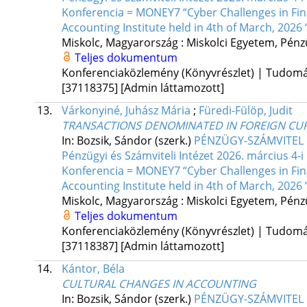
Konferencia = MONEY7 “Cyber Challenges in Fina
Accounting Institute held in 4th of March, 2026 
Miskolc, Magyarország :
Miskolci Egyetem, Pénzü
Teljes dokumentum
Konferenciaközlemény (Könyvrészlet) | Tudom
[37118375]
[Admin láttamozott]
13.
Várkonyiné, Juhász Mária
;
Füredi-Fülöp, Judit
TRANSACTIONS DENOMINATED IN FOREIGN CU
In: Bozsik, Sándor (szerk.)
PÉNZÜGY-SZÁMVITEL F
Pénzügyi és Számviteli Intézet 2026. március 
Konferencia = MONEY7 “Cyber Challenges in Fina
Accounting Institute held in 4th of March, 2026 
Miskolc, Magyarország :
Miskolci Egyetem, Pénzü
Teljes dokumentum
Konferenciaközlemény (Könyvrészlet) | Tudom
[37118387]
[Admin láttamozott]
14.
Kántor, Béla
CULTURAL CHANGES IN ACCOUNTING
In: Bozsik, Sándor (szerk.)
PÉNZÜGY-SZÁMVITEL F