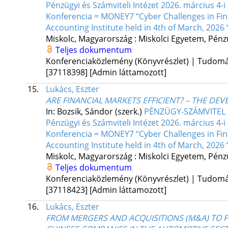
Pénzügyi és Számviteli Intézet 2026. március 
Konferencia = MONEY7 “Cyber Challenges in Fina
Accounting Institute held in 4th of March, 2026 
Miskolc, Magyarország :
Miskolci Egyetem, Pénzü
Teljes dokumentum
Konferenciaközlemény (Könyvrészlet) | Tudom
[37118398]
[Admin láttamozott]
15.
Lukács, Eszter
ARE FINANCIAL MARKETS EFFICIENT? – THE DE
In: Bozsik, Sándor (szerk.)
PÉNZÜGY-SZÁMVITEL F
Pénzügyi és Számviteli Intézet 2026. március 
Konferencia = MONEY7 “Cyber Challenges in Fina
Accounting Institute held in 4th of March, 2026 
Miskolc, Magyarország :
Miskolci Egyetem, Pénzü
Teljes dokumentum
Konferenciaközlemény (Könyvrészlet) | Tudom
[37118423]
[Admin láttamozott]
16.
Lukács, Eszter
FROM MERGERS AND ACQUISITIONS (M&A) TO FO