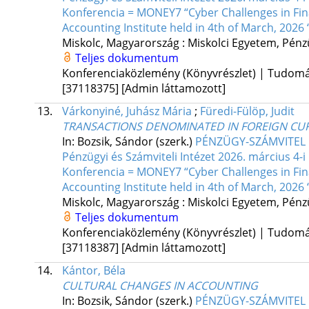
Konferencia = MONEY7 “Cyber Challenges in Fina
Accounting Institute held in 4th of March, 2026 
Miskolc, Magyarország :
Miskolci Egyetem, Pénzü
Teljes dokumentum
Konferenciaközlemény (Könyvrészlet) | Tudom
[37118375]
[Admin láttamozott]
13.
Várkonyiné, Juhász Mária
;
Füredi-Fülöp, Judit
TRANSACTIONS DENOMINATED IN FOREIGN CU
In: Bozsik, Sándor (szerk.)
PÉNZÜGY-SZÁMVITEL F
Pénzügyi és Számviteli Intézet 2026. március 
Konferencia = MONEY7 “Cyber Challenges in Fina
Accounting Institute held in 4th of March, 2026 
Miskolc, Magyarország :
Miskolci Egyetem, Pénzü
Teljes dokumentum
Konferenciaközlemény (Könyvrészlet) | Tudom
[37118387]
[Admin láttamozott]
14.
Kántor, Béla
CULTURAL CHANGES IN ACCOUNTING
In: Bozsik, Sándor (szerk.)
PÉNZÜGY-SZÁMVITEL F