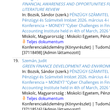
FINANCIAL AWARENESS AND OPPORTUNITIES F
LITERATURE REVIEW
In: Bozsik, Sándor (szerk.)
PÉNZÜGY-SZÁMVITEL F
Pénzügyi és Számviteli Intézet 2026. március 
Konferencia = MONEY7 “Cyber Challenges in Fina
Accounting Institute held in 4th of March, 2026 
Miskolc, Magyarország :
Miskolci Egyetem, Pénzü
Teljes dokumentum
Konferenciaközlemény (Könyvrészlet) | Tudom
[37118498]
[Admin láttamozott]
19.
Szemán, Judit
GREEN FINANCE DEVELOPMENT AND ENVIRONM
In: Bozsik, Sándor (szerk.)
PÉNZÜGY-SZÁMVITEL F
Pénzügyi és Számviteli Intézet 2026. március 
Konferencia = MONEY7 “Cyber Challenges in Fina
Accounting Institute held in 4th of March, 2026 
Miskolc, Magyarország :
Miskolci Egyetem, Pénzü
Teljes dokumentum
Konferenciaközlemény (Könyvrészlet) | Tudom
[37118516]
[Admin láttamozott]