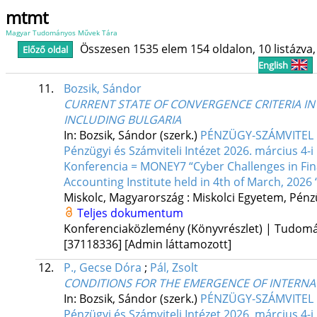
mtmt
Magyar Tudományos Művek Tára
Összesen 1535 elem 154 oldalon, 10 listázva, 
Előző oldal
English
11.
Bozsik, Sándor
CURRENT STATE OF CONVERGENCE CRITERIA I
INCLUDING BULGARIA
In: Bozsik, Sándor (szerk.)
PÉNZÜGY-SZÁMVITEL F
Pénzügyi és Számviteli Intézet 2026. március 
Konferencia = MONEY7 “Cyber Challenges in Fina
Accounting Institute held in 4th of March, 2026 
Miskolc, Magyarország :
Miskolci Egyetem, Pénzü
Teljes dokumentum
Konferenciaközlemény (Könyvrészlet) | Tudom
[37118336]
[Admin láttamozott]
12.
P., Gecse Dóra
;
Pál, Zsolt
CONDITIONS FOR THE EMERGENCE OF INTERNAT
In: Bozsik, Sándor (szerk.)
PÉNZÜGY-SZÁMVITEL F
Pénzügyi és Számviteli Intézet 2026. március 