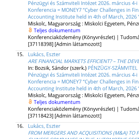
Pénzügyi és Számviteli Intézet 2026. március 
Konferencia = MONEY7 “Cyber Challenges in Fina
Accounting Institute held in 4th of March, 2026 
Miskolc, Magyarország :
Miskolci Egyetem, Pénzü
Teljes dokumentum
Konferenciaközlemény (Könyvrészlet) | Tudom
[37118398]
[Admin láttamozott]
15.
Lukács, Eszter
ARE FINANCIAL MARKETS EFFICIENT? – THE DE
In: Bozsik, Sándor (szerk.)
PÉNZÜGY-SZÁMVITEL F
Pénzügyi és Számviteli Intézet 2026. március 
Konferencia = MONEY7 “Cyber Challenges in Fina
Accounting Institute held in 4th of March, 2026 
Miskolc, Magyarország :
Miskolci Egyetem, Pénzü
Teljes dokumentum
Konferenciaközlemény (Könyvrészlet) | Tudom
[37118423]
[Admin láttamozott]
16.
Lukács, Eszter
FROM MERGERS AND ACQUISITIONS (M&A) TO FO