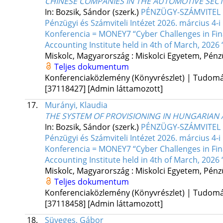
CHINESE COMPANIES IN THE AUTOMOTIVE SEC
In: Bozsik, Sándor (szerk.)
PÉNZÜGY-SZÁMVITEL F
Pénzügyi és Számviteli Intézet 2026. március 
Konferencia = MONEY7 “Cyber Challenges in Fina
Accounting Institute held in 4th of March, 2026 
Miskolc, Magyarország :
Miskolci Egyetem, Pénzü
Teljes dokumentum
Konferenciaközlemény (Könyvrészlet) | Tudom
[37118427]
[Admin láttamozott]
17.
Murányi, Klaudia
THE SYSTEM OF PROVISIONING IN HUNGARIAN
In: Bozsik, Sándor (szerk.)
PÉNZÜGY-SZÁMVITEL F
Pénzügyi és Számviteli Intézet 2026. március 
Konferencia = MONEY7 “Cyber Challenges in Fina
Accounting Institute held in 4th of March, 2026 
Miskolc, Magyarország :
Miskolci Egyetem, Pénzü
Teljes dokumentum
Konferenciaközlemény (Könyvrészlet) | Tudom
[37118458]
[Admin láttamozott]
18.
Süveges, Gábor