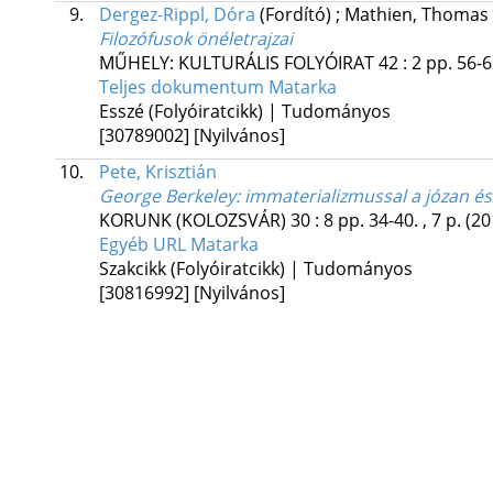
9.
Dergez-Rippl, Dóra
(Fordító)
;
Mathien, Thomas
Filozófusok önéletrajzai
MŰHELY: KULTURÁLIS FOLYÓIRAT
42
:
2
pp. 56-6
Teljes dokumentum
Matarka
Esszé (Folyóiratcikk) | Tudományos
[30789002]
[Nyilvános]
10.
Pete, Krisztián
George Berkeley: immaterializmussal a józan és
KORUNK (KOLOZSVÁR)
30
:
8
pp. 34-40. , 7 p.
(20
Egyéb URL
Matarka
Szakcikk (Folyóiratcikk) | Tudományos
[30816992]
[Nyilvános]