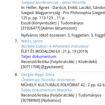
Szegedi konferenciák – kései filozófia
In: Heller, Ágnes - Daróczi, Enikő; Laczkó, Sándo
Szeged, Magyarország :
Pro Philosophia Szegedi
125 p.
pp. 113-123. , 11 p.
Esszé (Könyvrészlet) | Tudományos
[31926477]
[Admin láttamozott]
Nyilvános idéző összesen: 3, Független: 3, Függő:
7.
Weiss, János
Borbély Gábor: A lehetetlen másolatai
ÉLET ÉS IRODALOM
63
:
21
p. 19
(2019)
Teljes dokumentum
Recenzió/kritika (Folyóiratcikk) | Közérdekű
[30711708]
[Egyeztetett]
8.
Dergez-Rippl, Dóra
Önéletrajz, filozófia, önismeret
MŰHELY: KULTURÁLIS FOLYÓIRAT
42
:
2
pp. 62-6
Teljes dokumentum
Matarka
Recenzió/kritika (Folyóiratcikk) | Tudományos
[30788960]
[Nyilvános]