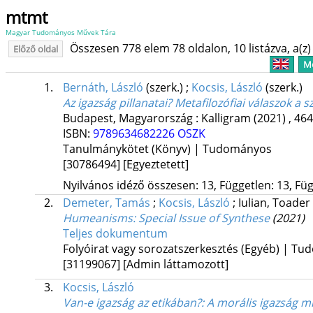
mtmt
Magyar Tudományos Művek Tára
Összesen 778 elem 78 oldalon, 10 listázva, a(z) 
Előző oldal
Me
1.
Bernáth, László
(szerk.)
;
Kocsis, László
(szerk.)
Az igazság pillanatai? Metafilozófiai válaszok a s
Budapest, Magyarország :
Kalligram
(2021)
,
464
ISBN:
9789634682226
OSZK
Tanulmánykötet (Könyv) | Tudományos
[30786494]
[Egyeztetett]
Nyilvános idéző összesen: 13, Független: 13, Füg
2.
Demeter, Tamás
;
Kocsis, László
;
Iulian, Toader
Humeanisms
: Special Issue of Synthese
(2021)
Teljes dokumentum
Folyóirat vagy sorozatszerkesztés (Egyéb) | T
[31199067]
[Admin láttamozott]
3.
Kocsis, László
Van-e igazság az etikában?
: A morális igazság m