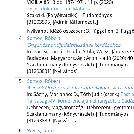
VIGILIA
85
:
3
pp. 187-197. , 11 p.
(2020)
Teljes dokumentum
Matarka
Szakcikk (Folyóiratcikk) | Tudományos
[31203595]
[Admin láttamozott]
Nyilvános idéző összesen: 3, Független: 3, Függő:
4.
Somos, Róbert
Órigenész antijudaizmusának kérdéséhez
In: Barcsi, Tamás; Hrubi, Attila; Weiss, János (sze
Budapest, Magyarország :
Áron Kiadó
(2020)
40
Szaktanulmány (Könyvrészlet) | Tudományos
[31293831]
[Nyilvános]
5.
Somos, Róbert
A vesék Órigenés Zsoltár-homíliáiban. A Tizenö
In: Sághy, Marianne; D., Tóth Judit (szerk.)
Test é
Társaság XIV. konferenciáján elhangzott előadás
Debrecen, Magyarország :
Debreceni Egyetemi 
Szaktanulmány (Könyvrészlet) | Tudományos
[31293839]
[Nyilvános]
6.
Weiss, János