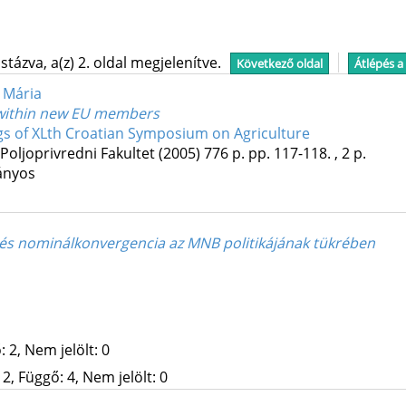
tázva, a(z) 2. oldal megjelenítve.
Következő oldal
Átlépés a
 Mária
s within new EU members
s of XLth Croatian Symposium on Agriculture
Poljoprivredni Fakultet
(2005)
776 p.
pp. 117-118. , 2 p.
ányos
l- és nominálkonvergencia az MNB politikájának tükrében
 2, Nem jelölt: 0
2, Függő: 4, Nem jelölt: 0