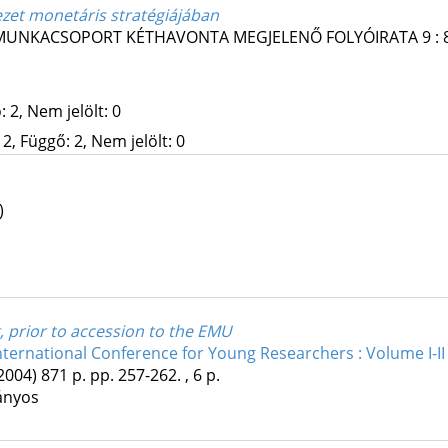
ezet monetáris stratégiájában
I MUNKACSOPORT KÉTHAVONTA MEGJELENŐ FOLYÓIRATA
9
:
 2, Nem jelölt: 0
2, Függő: 2, Nem jelölt: 0
)
, prior to accession to the EMU
nternational Conference for Young Researchers : Volume I-II
2004)
871 p.
pp. 257-262. , 6 p.
ányos