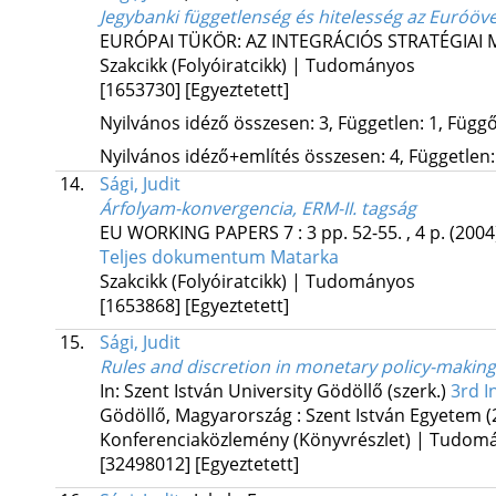
Jegybanki függetlenség és hitelesség az Euróöv
EURÓPAI TÜKÖR: AZ INTEGRÁCIÓS STRATÉGIA
Szakcikk (Folyóiratcikk) | Tudományos
[1653730]
[Egyeztetett]
Nyilvános idéző összesen: 3, Független: 1, Függő:
Nyilvános idéző+említés összesen: 4, Független: 
14.
Sági, Judit
Árfolyam-konvergencia, ERM-II. tagság
EU WORKING PAPERS
7
:
3
pp. 52-55. , 4 p.
(2004
Teljes dokumentum
Matarka
Szakcikk (Folyóiratcikk) | Tudományos
[1653868]
[Egyeztetett]
15.
Sági, Judit
Rules and discretion in monetary policy-making
In: Szent István University Gödöllő (szerk.)
3rd I
Gödöllő, Magyarország :
Szent István Egyetem
(
Konferenciaközlemény (Könyvrészlet) | Tudom
[32498012]
[Egyeztetett]