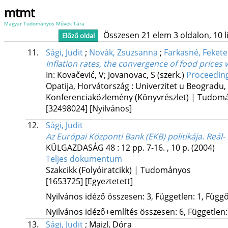
mtmt
Magyar Tudományos Művek Tára
Összesen 21 elem 3 oldalon, 10 lis
Előző oldal
11.
Sági, Judit
;
Novák, Zsuzsanna
;
Farkasné, Fekete
Inflation rates, the convergence of food price
In: Kovačević, V; Jovanovac, S (szerk.)
Proceeding
Opatija, Horvátország :
Univerzitet u Beogradu, 
Konferenciaközlemény (Könyvrészlet) | Tudom
[32498024]
[Nyilvános]
12.
Sági, Judit
Az Európai Központi Bank (EKB) politikája. Reá
KÜLGAZDASÁG
48
:
12
pp. 7-16. , 10 p.
(2004)
Teljes dokumentum
Szakcikk (Folyóiratcikk) | Tudományos
[1653725]
[Egyeztetett]
Nyilvános idéző összesen: 3, Független: 1, Függő:
Nyilvános idéző+említés összesen: 6, Független: 
13.
Sági, Judit
;
Maizl, Dóra