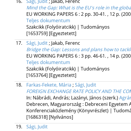
16.
Sági, Judit
;
Jakab, Ferenc
Mind the Gap
: What is the EU's role in the glob
EU WORKING PAPERS
6
:
2
pp. 30-41. , 12 p.
(200
Teljes dokumentum
Szakcikk (Folyóiratcikk) | Tudományos
[1653759]
[Egyeztetett]
17.
Sági, Judit
;
Jakab, Ferenc
Bridge the Gap
: Lessons and plans how to tackl
EU WORKING PAPERS
6
:
3
pp. 46-61. , 14 p.
(200
Teljes dokumentum
Szakcikk (Folyóiratcikk) | Tudományos
[1653764]
[Egyeztetett]
18.
Farkas-Fekete, Mária
;
Sági, Judit
FOREIGN EXCHANGE RATE POLICY AND THE CO
In: Nábrádi, András; Lazányi, János (szerk.)
Agrár
Debrecen, Magyarország :
Debreceni Egyetem 
Konferenciaközlemény (Könyvrészlet) | Tudom
[1686318]
[Nyilvános]
19.
Sági, Judit