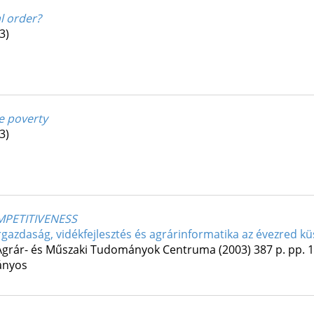
al order?
3)
e poverty
3)
MPETITIVENESS
gazdaság, vidékfejlesztés és agrárinformatika az évezred k
Agrár- és Műszaki Tudományok Centruma
(2003)
387 p.
pp. 1
ányos