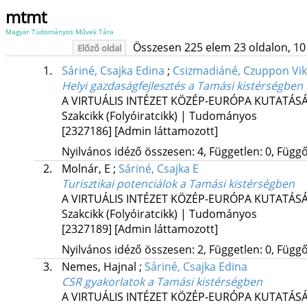
mtmt
Magyar Tudományos Művek Tára
Összesen 225 elem 23 oldalon, 10 li
Előző oldal
1.
Sáriné, Csajka Edina
;
Csizmadiáné, Czuppon Vik
Helyi gazdaságfejlesztés a Tamási kistérségben
A VIRTUÁLIS INTÉZET KÖZÉP-EURÓPA KUTATÁS
Szakcikk (Folyóiratcikk) | Tudományos
[2327186]
[Admin láttamozott]
Nyilvános idéző összesen: 4, Független: 0, Függő:
2.
Molnár, E
;
Sáriné, Csajka E
Turisztikai potenciálok a Tamási kistérségben
A VIRTUÁLIS INTÉZET KÖZÉP-EURÓPA KUTATÁS
Szakcikk (Folyóiratcikk) | Tudományos
[2327189]
[Admin láttamozott]
Nyilvános idéző összesen: 2, Független: 0, Függő:
3.
Nemes, Hajnal
;
Sáriné, Csajka Edina
CSR gyakorlatok a Tamási kistérségben
A VIRTUÁLIS INTÉZET KÖZÉP-EURÓPA KUTATÁS