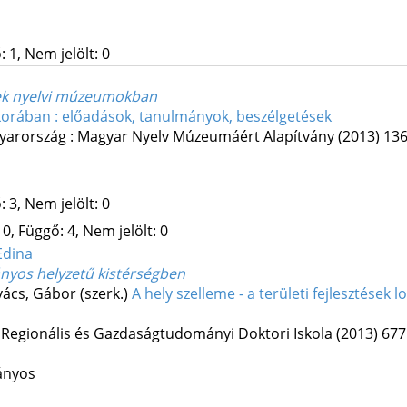
 1, Nem jelölt: 0
gek nyelvi múzeumokban
orában : előadások, tanulmányok, beszélgetések
yarország :
Magyar Nyelv Múzeumáért Alapítvány
(2013)
136
 3, Nem jelölt: 0
0, Függő: 4, Nem jelölt: 0
Edina
ányos helyzetű kistérségben
vács, Gábor (szerk.)
A hely szelleme - a területi fejlesztések lo
 Regionális és Gazdaságtudományi Doktori Iskola
(2013)
677
ányos