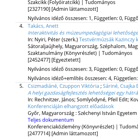
Szakcikk (Folyóiratcikk) | Tudományos
[2327190]
[Admin láttamozott]
Nyilvános idéző összesen: 1, Független: 0, Függő:
4.
Takács, Anett
Interaktivitás és múzeumpedagógiai lehetősé
In: Nyiri, Péter (szerk.)
Testvérmúzsák Kazinczy k
Sátoraljaújhely, Magyarország,
Széphalom, Mag
Szaktanulmány (Könyvrészlet) | Tudományos
[2452477]
[Egyeztetett]
Nyilvános idéző összesen: 3, Független: 0, Függő:
Nyilvános idéző+említés összesen: 4, Független: 
5.
Csizmadiáné, Czuppon Viktória
;
Sáriné, Csajka 
A helyi gazdaságfejlesztés lehetőségei egy hátr
In: Rechnitzer, János; Somlyódyné, Pfeil Edit; Ko
Konferenciáján elhangzott előadások
Győr, Magyarország :
Széchenyi István Egyetem
Teljes dokumentum
Konferenciaközlemény (Könyvrészlet) | Tudom
[2477714]
[Admin láttamozott]