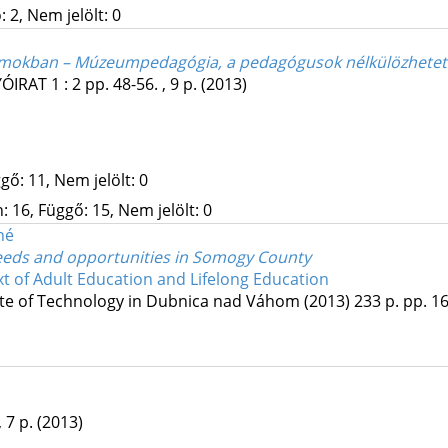
 2, Nem jelölt: 0
eumokban – Múzeumpedagógia, a pedagógusok nélkülözhetet
ÓIRAT
1
:
2
pp. 48-56. , 9 p.
(2013)
gő: 11, Nem jelölt: 0
 16, Függő: 15, Nem jelölt: 0
né
needs and opportunities in Somogy County
xt of Adult Education and Lifelong Education
ute of Technology in Dubnica nad Váhom
(2013)
233 p.
pp. 16
, 7 p.
(2013)