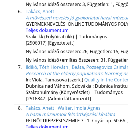
Nyilvános idéző összesen: 3, Független: 1, Függő:
6.
Takács, Anett
A művészeti nevelés jó gyakorlatai hazai múz
GYERMEKNEVELÉS: ONLINE TUDOMÁNYOS FOLY
Teljes dokumentum
Szakcikk (Folyóiratcikk) | Tudományos
[2506017]
[Egyeztetett]
Nyilvános idéző összesen: 26, Független: 15, Füg
Nyilvános idéző+említés összesen: 31, Független:
7.
Ildikó, Tóth Horváth
;
Beáta, Pozsegovics Csimá
Research of the elderly population’s learning 
In: Viola, Tamasova (szerk.)
Quality in the Conte
Dubnica nad Váhom, Szlovákia :
Dubnica Instit
Szaktanulmány (Könyvrészlet) | Tudományos
[2516847]
[Admin láttamozott]
8.
Takács, Anett
;
Walter, Imola Ágnes
A hazai múzeumok felnőttképzési kínálata
FELNŐTTKÉPZÉSI SZEMLE
7
:
1. / nyár
pp. 60-66. 
Teljes dokumentum