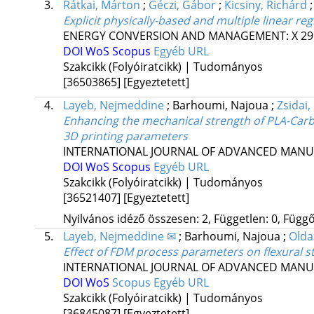
3.
Rátkai, Márton
;
Géczi, Gábor
;
Kicsiny, Richárd
Explicit physically-based and multiple linear re
ENERGY CONVERSION AND MANAGEMENT: X
29
DOI
WoS
Scopus
Egyéb URL
Szakcikk (Folyóiratcikk) | Tudományos
[36503865]
[Egyeztetett]
4.
Layeb, Nejmeddine
;
Barhoumi, Najoua
;
Zsidai,
Enhancing the mechanical strength of PLA-Carbon
3D printing parameters
INTERNATIONAL JOURNAL OF ADVANCED MAN
DOI
WoS
Scopus
Egyéb URL
Szakcikk (Folyóiratcikk) | Tudományos
[36521407]
[Egyeztetett]
Nyilvános idéző összesen: 2, Független: 0, Függő:
5.
Layeb, Nejmeddine ✉
;
Barhoumi, Najoua
;
Oldal
Effect of FDM process parameters on flexural s
INTERNATIONAL JOURNAL OF ADVANCED MAN
DOI
WoS
Scopus
Egyéb URL
Szakcikk (Folyóiratcikk) | Tudományos
[36845087]
[Egyeztetett]