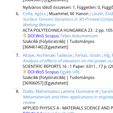
Nyilvános idéző összesen: 1, Független: 0, Függő:
6.
Csilla, Agócs
;
Muammel, M. Hanon
;
László, Zsid
Surface Tension Dynamics in 3D-Printed Compo
Wetting Behavior
ACTA POLYTECHNICA HUNGARICA
23
:
2
pp. 105
DOI
WoS
Scopus
Teljes dokumentum
Szakcikk (Folyóiratcikk) | Tudományos
[36846146]
[Egyeztetett]
7.
Altaye, Aschenaki Tadesse
;
Farkas, István
;
Víg,
Analysis of effects of elevation on the power 
SCIENTIFIC REPORTS
16
:
1
Paper: 6311 , 17 p.
(2
DOI
WoS
Scopus
Egyéb URL
Szakcikk (Folyóiratcikk) | Tudományos
[36906057]
[Egyeztetett]
8.
Diallo, Mahamadou Lamine Ousmane ✉
;
Saran
Metamaterials and their applications in enginee
review
APPLIED PHYSICS A - MATERIALS SCIENCE AND