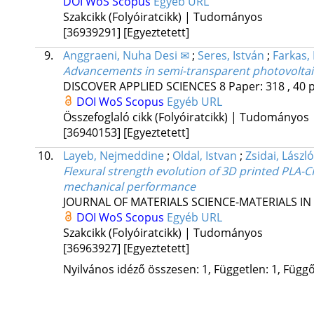
DOI
WoS
Scopus
Egyéb URL
Szakcikk (Folyóiratcikk) | Tudományos
[36939291]
[Egyeztetett]
9.
Anggraeni, Nuha Desi ✉
;
Seres, István
;
Farkas, 
Advancements in semi-transparent photovoltaic 
DISCOVER APPLIED SCIENCES
8
Paper: 318 , 40 
DOI
WoS
Scopus
Egyéb URL
Összefoglaló cikk (Folyóiratcikk) | Tudományos
[36940153]
[Egyeztetett]
10.
Layeb, Nejmeddine
;
Oldal, Istvan
;
Zsidai, László
Flexural strength evolution of 3D printed PLA-
mechanical performance
JOURNAL OF MATERIALS SCIENCE-MATERIALS I
DOI
WoS
Scopus
Egyéb URL
Szakcikk (Folyóiratcikk) | Tudományos
[36963927]
[Egyeztetett]
Nyilvános idéző összesen: 1, Független: 1, Függő: