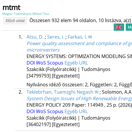
mtmt
Magyar Tudományos Művek Tára
Összesen 932 elem 94 oldalon, 10 listázva, a(z) 
Előző oldal
Me
1.
Atsu, D.
;
Seres, I.
;
Farkas, I. ✉
Power quality assessment and compliance of gr
microinverters
ENERGY SYSTEMS: OPTIMIZATION MODELING S
DOI
WoS
Scopus
Egyéb URL
Szakcikk (Folyóiratcikk) | Tudományos
[34799793]
[Egyeztetett]
Nyilvános idéző összesen: 2, Független: 2, Függő:
2.
Teklebrhan, Tuemzghi Negash ✉
;
Solomon, A.
System Design Issues of High Renewable Energy 
ENERGY POLICY
209
Paper: 114949 , 25 p.
(2026)
DOI
WoS
Scopus
Egyéb URL
Szakcikk (Folyóiratcikk) | Tudományos
[36402197]
[Egyeztetett]