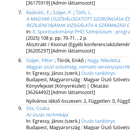
[36175919]
[Admin láttamozott]
7.
Radnóti., E
;
Szájer, P.
;
Tóth, L.
A MAGYAR ÚSZÓVÁLOGATOTT SZORONGÁSA ÉS C
REZILIENCIÁJÁNAK VIZSGÁLATA A SZÁRMAZÁSI 
In:
X. Sporttudományi PHD Szimpózium : progra
(2025)
108 p.
pp. 70-71. , 2 p.
Absztrakt / Kivonat (Egyéb konferenciaközlem
[36205297]
[Admin láttamozott]
8.
Szájer, Péter
;
Török, Enikő
;
Nagy, Nikoletta
Magyar úszó szövetség, nemzeti versenysportfe
In: Egressy, János (szerk.)
Úszás tankönyv
Budapest, Magyarország :
Magyar Úszó Szövets
Könyvfejezet (Könyvrészlet) | Oktatási
[36264492]
[Admin láttamozott]
Nyilvános idéző összesen: 2, Független: 0, Függő:
9.
Sós, Csaba
Az úszás technikája
In: Egressy, János (szerk.)
Úszás tankönyv
Budapest, Magyarország :
Magyar Úszó Szövets