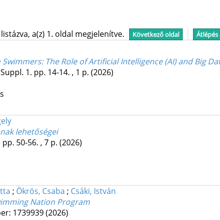
stázva, a(z) 1. oldal megjelenítve.
Következő oldal
Átlépés
Swimmers: The Role of Artificial Intelligence (AI) and Big D
:
Suppl. 1.
pp. 14-14. , 1 p.
(2026)
os
ely
ának lehetőségei
)
pp. 50-56. , 7 p.
(2026)
tta
;
Ökrös, Csaba
;
Csáki, István
e Swimming Nation Program
er: 1739939
(2026)