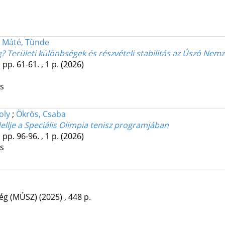
;
Máté, Tünde
g? Területi különbségek és részvételi stabilitás az Úszó Ne
)
pp. 61-61. , 1 p.
(2026)
os
oly
;
Ökrös, Csaba
llje a Speciális Olimpia tenisz programjában
)
pp. 96-96. , 1 p.
(2026)
os
ég (MÚSZ)
(2025)
,
448 p.