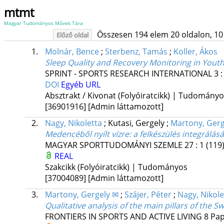
mtmt
Magyar Tudományos Művek Tára
Összesen 194 elem 20 oldalon, 10 li
Előző oldal
1.
Molnár, Bence
;
Sterbenz, Tamás
;
Koller, Ákos
Sleep Quality and Recovery Monitoring in Youth 
SPRINT - SPORTS RESEARCH INTERNATIONAL
3
DOI
Egyéb URL
Absztrakt / Kivonat (Folyóiratcikk) | Tudomány
[36901916]
[Admin láttamozott]
2.
Nagy, Nikoletta
;
Kutasi, Gergely
;
Martony, Gerg
Medencéből nyílt vízre: a felkészülés integrálás
MAGYAR SPORTTUDOMÁNYI SZEMLE
27
:
1 (119
REAL
Szakcikk (Folyóiratcikk) | Tudományos
[37004089]
[Admin láttamozott]
3.
Martony, Gergely ✉
;
Szájer, Péter
;
Nagy, Nikole
Qualitative analysis of the main pillars of th
FRONTIERS IN SPORTS AND ACTIVE LIVING
8
Pap