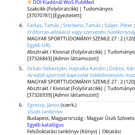
DOI
Kiadónál
WoS
PubMed
Szakcikk (Folyóiratcikk) | Tudományos
[37070781]
[Egyeztetett]
4.
Farkas, Tamás
;
Sterbenz, Tamás
;
Szájer, Péter
Erőforrás-allokáció vagy szervezési hatékonysá
MAGYAR SPORTTUDOMÁNYI SZEMLE
27
:
2 (120
Egyéb URL
Absztrakt / Kivonat (Folyóiratcikk) | Tudomány
[37326843]
[Admin láttamozott]
5.
Orbán-Sebestyén, Hajnalka Katalin
;
Dobos, Kár
Az edző-sportoló kapcsolat többdimenziós mode
MAGYAR SPORTTUDOMÁNYI SZEMLE
27
:
2 (120
Absztrakt / Kivonat (Folyóiratcikk) | Tudomány
[37326939]
[Admin láttamozott]
6.
Egressy, János
(szerk.)
Úszás tankönyv
Budapest, Magyarország :
Magyar Úszó Szövets
Egyéb katalógus
Felsőoktatási tankönyv (Könyv) | Oktatási