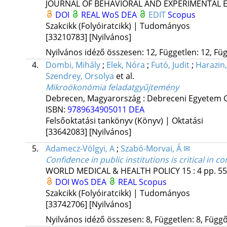
JOURNAL OF BEHAVIORAL AND EXPERIMENTAL
DOI
REAL
WoS
DEA
EDIT
Scopus
Szakcikk (Folyóiratcikk) | Tudományos
[33210783]
[Nyilvános]
Nyilvános idéző összesen: 12, Független: 12, Füg
4.
Dombi, Mihály
;
Elek, Nóra
;
Futó, Judit
;
Harazin,
Szendrey, Orsolya
et al.
Mikroökonómia feladatgyűjtemény
Debrecen, Magyarország :
Debreceni Egyetem 
ISBN:
9789634905011
DEA
Felsőoktatási tankönyv (Könyv) | Oktatási
[33642083]
[Nyilvános]
5.
Adamecz-Völgyi, A
;
Szabó-Morvai, Á ✉
Confidence in public institutions is critical in
WORLD MEDICAL & HEALTH POLICY
15
:
4
pp. 55
DOI
WoS
DEA
REAL
Scopus
Szakcikk (Folyóiratcikk) | Tudományos
[33742706]
[Nyilvános]
Nyilvános idéző összesen: 8, Független: 8, Függő: