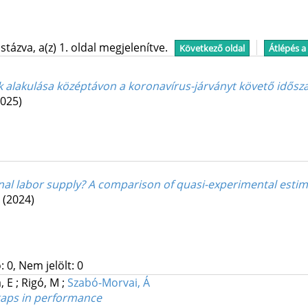
tázva, a(z) 1. oldal megjelenítve.
Következő oldal
Átlépés a
 alakulása középtávon a koronavírus-járványt követő idősz
2025)
al labor supply? A comparison of quasi-experimental estim
.
(2024)
 0, Nem jelölt: 0
, E
;
Rigó, M
;
Szabó-Morvai, Á
gaps in performance