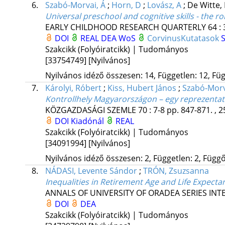
6.
Szabó-Morvai, Á
;
Horn, D
;
Lovász, A
;
De Witte,
Universal preschool and cognitive skills - the r
EARLY CHILDHOOD RESEARCH QUARTERLY
64
:
DOI
REAL
DEA
WoS
CorvinusKutatasok
Szakcikk (Folyóiratcikk) | Tudományos
[33754749]
[Nyilvános]
Nyilvános idéző összesen: 14, Független: 12, Füg
7.
Károlyi, Róbert
;
Kiss, Hubert János
;
Szabó-Morv
Kontrollhely Magyarországon – egy reprezentat
KÖZGAZDASÁGI SZEMLE
70
:
7-8
pp. 847-871. , 2
DOI
Kiadónál
REAL
Szakcikk (Folyóiratcikk) | Tudományos
[34091994]
[Nyilvános]
Nyilvános idéző összesen: 2, Független: 2, Függő:
8.
NÁDASI, Levente Sándor
;
TRÓN, Zsuzsanna
Inequalities in Retirement Age and Life Expecta
ANNALS OF UNIVERSITY OF ORADEA SERIES IN
DOI
DEA
Szakcikk (Folyóiratcikk) | Tudományos