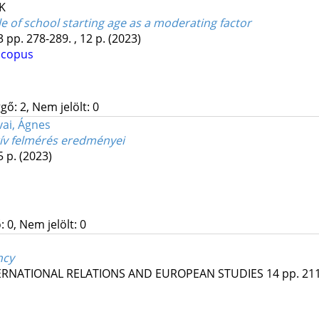
 K
ole of school starting age as a moderating factor
3
pp. 278-289. , 12 p.
(2023)
Scopus
gő: 2, Nem jelölt: 0
ai, Ágnes
ív felmérés eredményei
5 p.
(2023)
 0, Nem jelölt: 0
ncy
TERNATIONAL RELATIONS AND EUROPEAN STUDIES
14
pp. 211