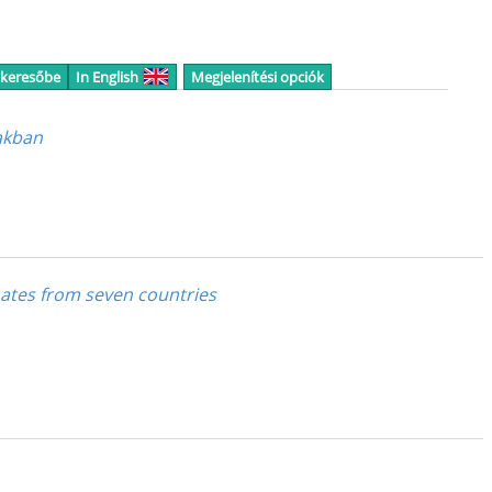
 keresőbe
In English
Megjelenítési opciók
akban
ates from seven countries