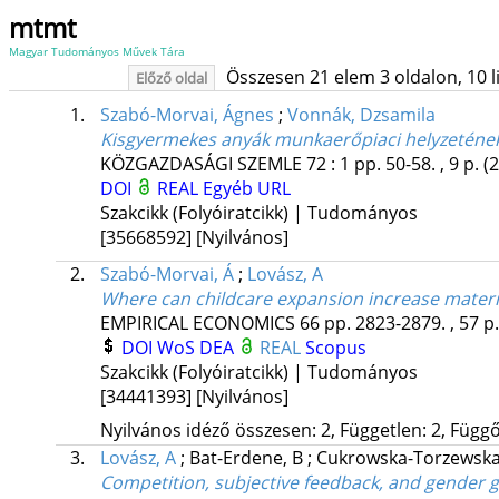
mtmt
Magyar Tudományos Művek Tára
Összesen 21 elem 3 oldalon, 10 lis
Előző oldal
1.
Szabó-Morvai, Ágnes
;
Vonnák, Dzsamila
Kisgyermekes anyák munkaerőpiaci helyzetének
KÖZGAZDASÁGI SZEMLE
72
:
1
pp. 50-58. , 9 p.
(
DOI
REAL
Egyéb URL
Szakcikk (Folyóiratcikk) | Tudományos
[35668592]
[Nyilvános]
2.
Szabó-Morvai, Á
;
Lovász, A
Where can childcare expansion increase matern
EMPIRICAL ECONOMICS
66
pp. 2823-2879. , 57 p
DOI
WoS
DEA
REAL
Scopus
Szakcikk (Folyóiratcikk) | Tudományos
[34441393]
[Nyilvános]
Nyilvános idéző összesen: 2, Független: 2, Függő:
3.
Lovász, A
;
Bat-Erdene, B
;
Cukrowska-Torzewska
Competition, subjective feedback, and gender 