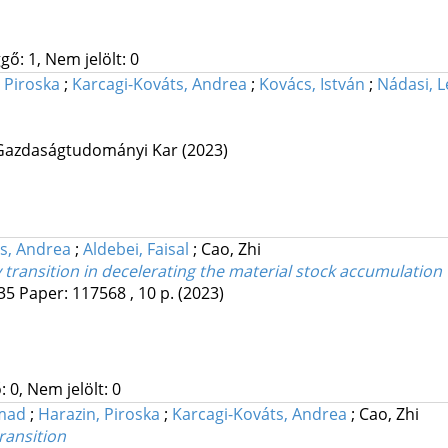
gő: 1, Nem jelölt: 0
 Piroska
;
Karcagi-Kováts, Andrea
;
Kovács, István
;
Nádasi, 
Gazdaságtudományi Kar
(2023)
s, Andrea
;
Aldebei, Faisal
;
Cao, Zhi
 transition in decelerating the material stock accumulation
35
Paper: 117568 , 10 p.
(2023)
 0, Nem jelölt: 0
mmad
;
Harazin, Piroska
;
Karcagi-Kováts, Andrea
;
Cao, Zhi
transition