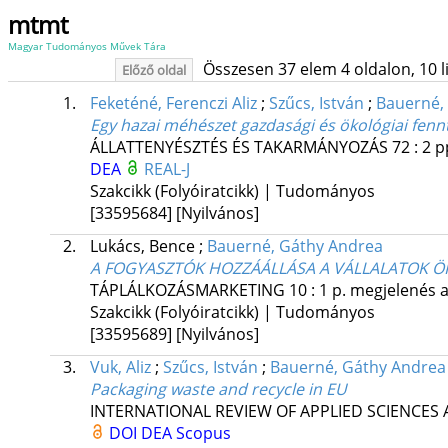
mtmt
Magyar Tudományos Művek Tára
Összesen 37 elem 4 oldalon, 10 lis
Előző oldal
1.
Feketéné, Ferenczi Aliz
;
Szűcs, István
;
Bauerné,
Egy hazai méhészet gazdasági és ökológiai fenn
ÁLLATTENYÉSZTÉS ÉS TAKARMÁNYOZÁS
72
:
2
p
DEA
REAL-J
Szakcikk (Folyóiratcikk) | Tudományos
[33595684]
[Nyilvános]
2.
Lukács, Bence
;
Bauerné, Gáthy Andrea
A FOGYASZTÓK HOZZÁÁLLÁSA A VÁLLALATOK 
TÁPLÁLKOZÁSMARKETING
10
:
1
p. megjelenés a
Szakcikk (Folyóiratcikk) | Tudományos
[33595689]
[Nyilvános]
3.
Vuk, Aliz
;
Szűcs, István
;
Bauerné, Gáthy Andrea
Packaging waste and recycle in EU
INTERNATIONAL REVIEW OF APPLIED SCIENCES
DOI
DEA
Scopus