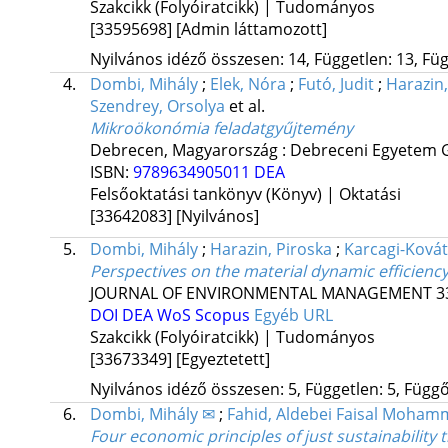
Szakcikk (Folyóiratcikk) | Tudományos
[33595698]
[Admin láttamozott]
Nyilvános idéző összesen: 14, Független: 13, Füg
4.
Dombi, Mihály
;
Elek, Nóra
;
Futó, Judit
;
Harazin,
Szendrey, Orsolya
et al.
Mikroökonómia feladatgyűjtemény
Debrecen, Magyarország :
Debreceni Egyetem 
ISBN:
9789634905011
DEA
Felsőoktatási tankönyv (Könyv) | Oktatási
[33642083]
[Nyilvános]
5.
Dombi, Mihály
;
Harazin, Piroska
;
Karcagi-Kovát
Perspectives on the material dynamic efficiency
JOURNAL OF ENVIRONMENTAL MANAGEMENT
3
DOI
DEA
WoS
Scopus
Egyéb URL
Szakcikk (Folyóiratcikk) | Tudományos
[33673349]
[Egyeztetett]
Nyilvános idéző összesen: 5, Független: 5, Függő:
6.
Dombi, Mihály ✉
;
Fahid, Aldebei Faisal Moha
Four economic principles of just sustainability 