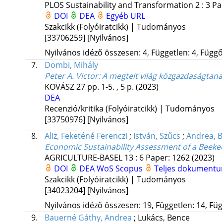
PLOS Sustainability and Transformation
2
:
3
Pa
DOI
DEA
Egyéb URL
Szakcikk (Folyóiratcikk) | Tudományos
[33706259]
[Nyilvános]
Nyilvános idéző összesen: 4, Független: 4, Függő:
7.
Dombi, Mihály
Peter A. Victor: A megtelt világ közgazdaságta
KOVÁSZ
27
pp. 1-5. , 5 p.
(2023)
DEA
Recenzió/kritika (Folyóiratcikk) | Tudományos
[33750976]
[Nyilvános]
8.
Aliz, Feketéné Ferenczi
;
István, Szűcs
;
Andrea, 
Economic Sustainability Assessment of a Beek
AGRICULTURE-BASEL
13
:
6
Paper: 1262
(2023)
DOI
DEA
WoS
Scopus
Teljes dokument
Szakcikk (Folyóiratcikk) | Tudományos
[34023204]
[Nyilvános]
Nyilvános idéző összesen: 19, Független: 14, Füg
9.
Bauerné Gáthy, Andrea
;
Lukács, Bence