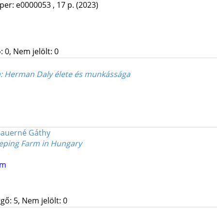
per: e0000053 , 17 p.
(2023)
 0, Nem jelölt: 0
na: Herman Daly élete és munkássága
Bauerné Gáthy
eeping Farm in Hungary
um
gő: 5, Nem jelölt: 0