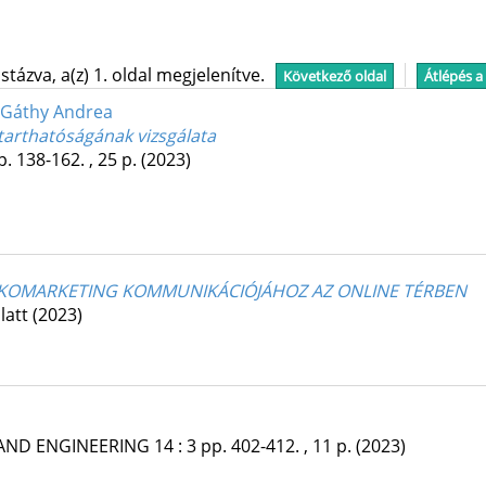
tázva, a(z) 1. oldal megjelenítve.
Következő oldal
Átlépés a
 Gáthy Andrea
tarthatóságának vizsgálata
p. 138-162. , 25 p.
(2023)
ÖKOMARKETING KOMMUNIKÁCIÓJÁHOZ AZ ONLINE TÉRBEN
latt
(2023)
 AND ENGINEERING
14
:
3
pp. 402-412. , 11 p.
(2023)