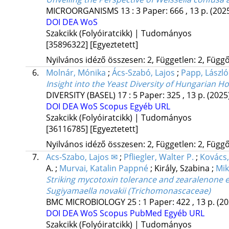
MICROORGANISMS
13
:
3
Paper: 666 , 13 p.
(202
DOI
DEA
WoS
Szakcikk (Folyóiratcikk) | Tudományos
[35896322]
[Egyeztetett]
Nyilvános idéző összesen: 2, Független: 2, Függő:
6.
Molnár, Mónika
;
Ács-Szabó, Lajos
;
Papp, László
Insight into the Yeast Diversity of Hungarian H
DIVERSITY (BASEL)
17
:
5
Paper: 325 , 13 p.
(2025
DOI
DEA
WoS
Scopus
Egyéb URL
Szakcikk (Folyóiratcikk) | Tudományos
[36116785]
[Egyeztetett]
Nyilvános idéző összesen: 2, Független: 2, Függő:
7.
Acs-Szabo, Lajos ✉
;
Pfliegler, Walter P.
;
Kovács, 
A.
;
Murvai, Katalin Pappné
;
Király, Szabina
;
Mik
Striking mycotoxin tolerance and zearalenone e
Sugiyamaella novakii (Trichomonascaceae)
BMC MICROBIOLOGY
25
:
1
Paper: 422 , 13 p.
(20
DOI
DEA
WoS
Scopus
PubMed
Egyéb URL
Szakcikk (Folyóiratcikk) | Tudományos