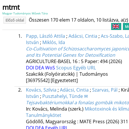
mtmt
Magyar Tudományos Művek Tára
Összesen 170 elem 17 oldalon, 10 listázva, a(z) 
Előző oldal
Me
1.
Papp, László Attila
;
Adácsi, Cintia
;
Acs-Szabo, L
István
;
Miklós, Ida
Co-Cultivation of Schizosaccharomyces japonic
and Its Potential Genes for Detoxification
AGRICULTURE-BASEL
16
:
5
Paper: 494
(2026)
DOI
DEA
WoS
Scopus
Egyéb URL
Szakcikk (Folyóiratcikk) | Tudományos
[36975542]
[Egyeztetett]
2.
Kovács, Szilvia
;
Adácsi, Cintia
;
Szarvas, Pál
;
Kir
István
;
Pusztahelyi, Tünde ✉
Tejsavbaktériumokkal a fonalas gombák mikotox
In: Kovács, Melinda (szerk.)
Mikotoxinok és klíma
Tanulmánykötet
Gödöllő, Magyarország :
MATE Press
(2026)
311 
DOI
DEA
Egyéb URL