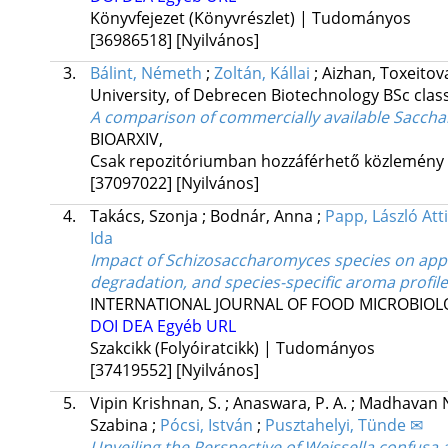
Könyvfejezet (Könyvrészlet) | Tudományos
[36986518]
[Nyilvános]
3.
Bálint, Németh
;
Zoltán, Kállai
;
Aizhan, Toxeito
University, of Debrecen Biotechnology BSc clas
A comparison of commercially available Sacch
BIOARXIV
,
Csak repozitóriumban hozzáférhető közlemény
[37097022]
[Nyilvános]
4.
Takács, Szonja
;
Bodnár, Anna
;
Papp, László Atti
Ida
Impact of Schizosaccharomyces species on apple
degradation, and species-specific aroma profil
INTERNATIONAL JOURNAL OF FOOD MICROBIO
DOI
DEA
Egyéb URL
Szakcikk (Folyóiratcikk) | Tudományos
[37419552]
[Nyilvános]
5.
Vipin Krishnan, S.
;
Anaswara, P. A.
;
Madhavan N
Szabina
;
Pócsi, István
;
Pusztahelyi, Tünde ✉
Unveiling the Perspective of Weissella confusa 