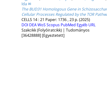
Ida ✉
The BUD31 Homologous Gene in Schizosaccharo
Cellular Processes Regulated by the TOR Pathw
CELLS
14
:
21
Paper: 1736 , 23 p.
(2025)
DOI
DEA
WoS
Scopus
PubMed
Egyéb URL
Szakcikk (Folyóiratcikk) | Tudományos
[36428888]
[Egyeztetett]