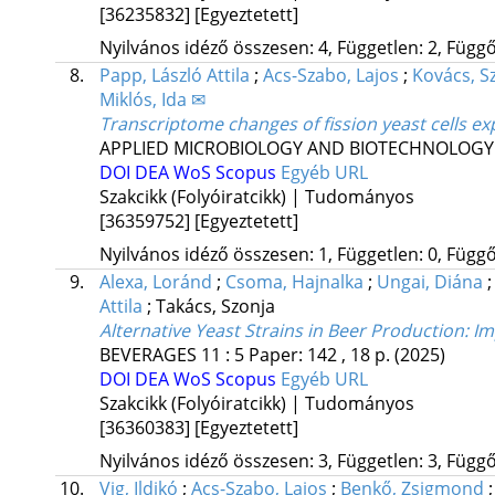
[36235832]
[Egyeztetett]
Nyilvános idéző összesen: 4, Független: 2, Függő:
8.
Papp, László Attila
;
Acs-Szabo, Lajos
;
Kovács, Sz
Miklós, Ida ✉
Transcriptome changes of fission yeast cells ex
APPLIED MICROBIOLOGY AND BIOTECHNOLOGY
DOI
DEA
WoS
Scopus
Egyéb URL
Szakcikk (Folyóiratcikk) | Tudományos
[36359752]
[Egyeztetett]
Nyilvános idéző összesen: 1, Független: 0, Függő:
9.
Alexa, Loránd
;
Csoma, Hajnalka
;
Ungai, Diána
Attila
;
Takács, Szonja
Alternative Yeast Strains in Beer Production: I
BEVERAGES
11
:
5
Paper: 142 , 18 p.
(2025)
DOI
DEA
WoS
Scopus
Egyéb URL
Szakcikk (Folyóiratcikk) | Tudományos
[36360383]
[Egyeztetett]
Nyilvános idéző összesen: 3, Független: 3, Függő:
10.
Vig, Ildikó
;
Acs-Szabo, Lajos
;
Benkő, Zsigmond