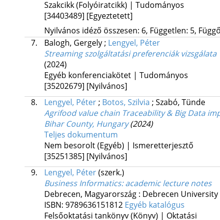
Szakcikk (Folyóiratcikk) | Tudományos
[34403489]
[Egyeztetett]
Nyilvános idéző összesen: 6, Független: 5, Függő:
7.
Balogh, Gergely
;
Lengyel, Péter
Streaming szolgáltatási preferenciák vizsgálata
(2024)
Egyéb konferenciakötet | Tudományos
[35202679]
[Nyilvános]
8.
Lengyel, Péter
;
Botos, Szilvia
;
Szabó, Tünde
Agrifood value chain Traceability & Big Data impl
Bihar County, Hungary
(2024)
Teljes dokumentum
Nem besorolt (Egyéb) | Ismeretterjesztő
[35251385]
[Nyilvános]
9.
Lengyel, Péter
(szerk.)
Business Informatics
: academic lecture notes
Debrecen, Magyarország :
Debrecen University
ISBN:
9789636151812
Egyéb katalógus
Felsőoktatási tankönyv (Könyv) | Oktatási