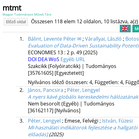
mtmt
Magyar Tudományos Művek Tára
Összesen 118 elem 12 oldalon, 10 listázva, a(z) 
Előző oldal
Me
1.
Bálint, Levente Péter ✉
;
Várallyai, László
;
Botos,
Evaluation of Data-Driven Sustainability Poten
ECONOMIES
13
:
2
p. 49
(2025)
DOI
DEA
WoS
Egyéb URL
Szakcikk (Folyóiratcikk) | Tudományos
[35761605]
[Egyeztetett]
Nyilvános idéző összesen: 4, Független: 4, Függő:
2.
János, Pancsira
;
Péter, Lengyel
A nyers kávé globális kereskedelmi hálózatának
Nem besorolt (Egyéb) | Tudományos
[36162117]
[Nyilvános]
3.
Péter, Lengyel
;
Emese, Felvégi
;
István, Füzesi
MI-használati indikátorok fejlesztése a hallgató
előadás]
(2025)