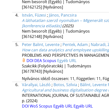
Nem besorolt (Egyéb) | Tudományos
[36162125]
[Nyilvános]
4.
István, Füzesi
;
János, Pancsira
A láthatatlan szerző nyomában -- MIgenerált szö
[konferencia előadás]
(2025)
Nem besorolt (Egyéb) | Tudományos
[36162148]
[Nyilvános]
5.
Peter Balint, Levente
;
Pentek, Adam
;
Nabradi, 
How can data analytics and employee upskilling 
PROBLEMS AND PERSPECTIVES IN MANAGEMEN
DOI
DEA
Scopus
Egyéb URL
Szakcikk (Folyóiratcikk) | Tudományos
[36178743]
[Nyilvános]
Nyilvános idéző összesen: 11, Független: 11, Füg
6.
Várallyai, László
;
Botos, Szilvia
;
Bálint, Levente 
Agricultural and business digitalisation degree
INTERNATIONAL JOURNAL OF SUSTAINABLE A
p.
(2024)
DOI
WoS
Scopus
Egyéb URL
Egyéb URL