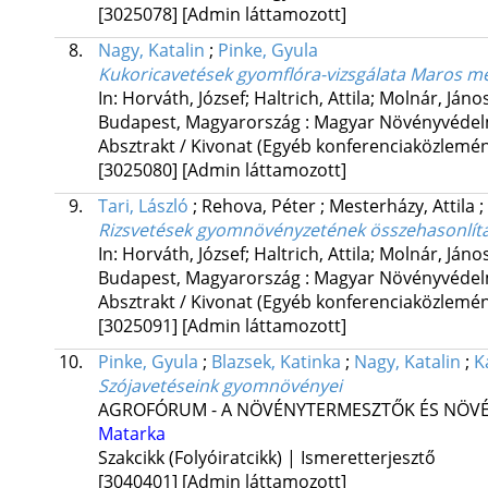
[3025078]
[Admin láttamozott]
8.
Nagy, Katalin
;
Pinke, Gyula
Kukoricavetések gyomflóra-vizsgálata Maros m
In: Horváth, József; Haltrich, Attila; Molnár, Jáno
Budapest, Magyarország :
Magyar Növényvédel
Absztrakt / Kivonat (Egyéb konferenciaközlem
[3025080]
[Admin láttamozott]
9.
Tari, László
;
Rehova, Péter
;
Mesterházy, Attila
;
Rizsvetések gyomnövényzetének összehasonlítá
In: Horváth, József; Haltrich, Attila; Molnár, Jáno
Budapest, Magyarország :
Magyar Növényvédel
Absztrakt / Kivonat (Egyéb konferenciaközlem
[3025091]
[Admin láttamozott]
10.
Pinke, Gyula
;
Blazsek, Katinka
;
Nagy, Katalin
;
K
Szójavetéseink gyomnövényei
AGROFÓRUM - A NÖVÉNYTERMESZTŐK ÉS NÖVÉ
Matarka
Szakcikk (Folyóiratcikk) | Ismeretterjesztő
[3040401]
[Admin láttamozott]