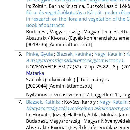
In: Zoltán, Barina; Krisztina, Buczkó; László, Lők
flóra- és vegetációkutatás a Kárpát-medencébe
in research on the flora and vegetation of the 
Book of abstracts
Budapest, Magyarország :
Magyar Természett
Absztrakt / Kivonat (Egyéb konferenciaközlem
[3019336]
[Admin láttamozott]
6.
Pinke, Gyula
;
Blazsek, Katinka
;
Nagy, Katalin
;
K
A magyarországi szójavetések gyomviszonyai
NÖVÉNYVÉDELEM
77 (52)
:
2
pp. 75-82. , 8 p.
(20
Matarka
Szakcikk (Folyóiratcikk) | Tudományos
[3025044]
[Admin láttamozott]
Nyilvános idéző összesen: 17, Független: 11, Füg
7.
Blazsek, Katinka
;
Kovács, Károly
;
Nagy, Katalin
Magyarország szójavetéseiben alkalmazott gyo
In: Horváth, József; Haltrich, Attila; Molnár, Jáno
Budapest, Magyarország :
Magyar Növényvédel
Absztrakt / Kivonat (Egyéb konferenciaközlem