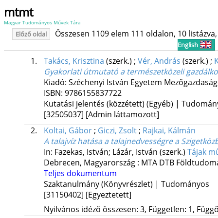
mtmt
Magyar Tudományos Művek Tára
Összesen 1109 elem 111 oldalon, 10 listázva, 
Előző oldal
English
1.
Takács, Krisztina
(szerk.)
;
Vér, András
(szerk.)
;
K
Gyakorlati útmutató a természetközeli gazdálk
Kiadó: Széchenyi István Egyetem Mezőgazdasá
ISBN:
9786155837722
Kutatási jelentés (közzétett) (Egyéb) | Tudomá
[32505037]
[Admin láttamozott]
2.
Koltai, Gábor
;
Giczi, Zsolt
;
Rajkai, Kálmán
A talajvíz hatása a talajnedvességre a Szigetkö
In: Fazekas, István; Lázár, István (szerk.)
Tájak m
Debrecen, Magyarország :
MTA DTB Földtudomá
Teljes dokumentum
Szaktanulmány (Könyvrészlet) | Tudományos
[31150402]
[Egyeztetett]
Nyilvános idéző összesen: 3, Független: 1, Függő: