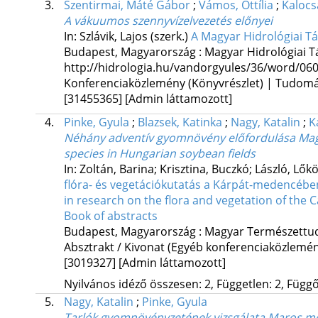
3.
Szentirmai, Máté Gábor
;
Vámos, Ottília
;
Kalocs
A vákuumos szennyvízelvezetés előnyei
In: Szlávik, Lajos (szerk.)
A Magyar Hidrológiai Tá
Budapest, Magyarország :
Magyar Hidrológiai T
http://hidrologia.hu/vandorgyules/36/word/060
Konferenciaközlemény (Könyvrészlet) | Tudom
[31455365]
[Admin láttamozott]
4.
Pinke, Gyula
;
Blazsek, Katinka
;
Nagy, Katalin
;
K
Néhány adventív gyomnövény előfordulása Mag
species in Hungarian soybean fields
In: Zoltán, Barina; Krisztina, Buczkó; László, Lők
flóra- és vegetációkutatás a Kárpát-medencébe
in research on the flora and vegetation of the 
Book of abstracts
Budapest, Magyarország :
Magyar Természett
Absztrakt / Kivonat (Egyéb konferenciaközlem
[3019327]
[Admin láttamozott]
Nyilvános idéző összesen: 2, Független: 2, Függő:
5.
Nagy, Katalin
;
Pinke, Gyula
Tarlók gyomnövényzetének vizsgálata Maros me