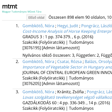
mtmt
Magyar Tudományos Művek Tára
Összesen 898 elem 90 oldalon, 10 li
Előző oldal
1.
Gombkötő, Nóra
;
Hegyi, Judit
;
Pongrácz, Lászl
Cost-Income Analysis of Horse Keeping Enterpri
GRADUS
3
:
1
pp. 374-379. , 6 p.
(2016)
Szakcikk (Folyóiratcikk) | Tudományos
[3076195]
[Admin láttamozott]
Nyilvános idéző összesen: 3, Független: 2, Függő:
2.
Gombkötő, Nóra
;
Csatai, Rózsa
;
Balázs, Orsoly
Importance of Vegetable Sector in Hungary an
JOURNAL OF CENTRAL EUROPEAN GREEN INNO
Szakcikk (Folyóiratcikk) | Tudományos
[3076205]
[Admin láttamozott]
3.
Gombkötő, Nóra
;
Kránitz, Zsófia
;
Pongrácz, Lás
Lovas szolgáltató tevékenységet végző vállal
GAZDÁLKODÁS
60
:
4
pp. 336-349. , 14 p.
(2016)
Szakcikk (Folyóiratcikk) | Tudományos