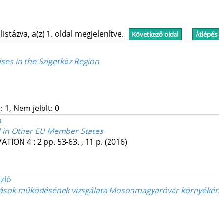
stázva, a(z) 1. oldal megjelenítve.
Következő oldal
Átlépés
ó
ses in the Szigetköz Region
 1, Nem jelölt: 0
a
d in Other EU Member States
VATION
4
:
2
pp. 53-63. , 11 p.
(2016)
zló
kozások működésének vizsgálata Mosonmagyaróvár környéké