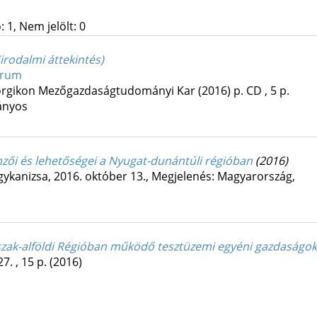
 1, Nem jelölt: 0
irodalmi áttekintés)
órum
rgikon Mezőgazdaságtudományi Kar
(2016)
p. CD , 5 p.
ányos
zői és lehetőségei a Nyugat-dunántúli régióban
(2016)
ykanizsa, 2016. október 13.
,
Megjelenés: Magyarország,
zak-alföldi Régióban működő tesztüzemi egyéni gazdaságok
27. , 15 p.
(2016)