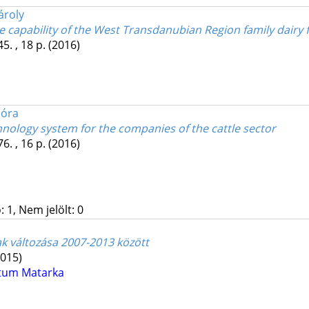
ároly
e capability of the West Transdanubian Region family dairy
45. , 18 p.
(2016)
óra
nology system for the companies of the cattle sector
76. , 16 p.
(2016)
 1, Nem jelölt: 0
k változása 2007-2013 között
2015)
ntum
Matarka