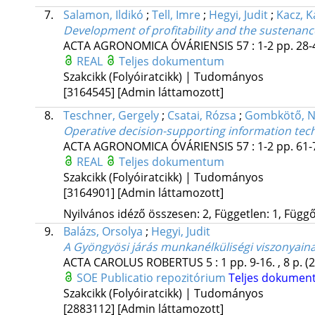
7.
Salamon, Ildikó
;
Tell, Imre
;
Hegyi, Judit
;
Kacz, K
Development of profitability and the sustenanc
ACTA AGRONOMICA ÓVÁRIENSIS
57
:
1-2
pp. 28-
REAL
Teljes dokumentum
Szakcikk (Folyóiratcikk) | Tudományos
[3164545]
[Admin láttamozott]
8.
Teschner, Gergely
;
Csatai, Rózsa
;
Gombkötő, N
Operative decision-supporting information tech
ACTA AGRONOMICA ÓVÁRIENSIS
57
:
1-2
pp. 61-
REAL
Teljes dokumentum
Szakcikk (Folyóiratcikk) | Tudományos
[3164901]
[Admin láttamozott]
Nyilvános idéző összesen: 2, Független: 1, Függő:
9.
Balázs, Orsolya
;
Hegyi, Judit
A Gyöngyösi járás munkanélküliségi viszonyaina
ACTA CAROLUS ROBERTUS
5
:
1
pp. 9-16. , 8 p.
(
SOE Publicatio repozitórium
Teljes dokume
Szakcikk (Folyóiratcikk) | Tudományos
[2883112]
[Admin láttamozott]