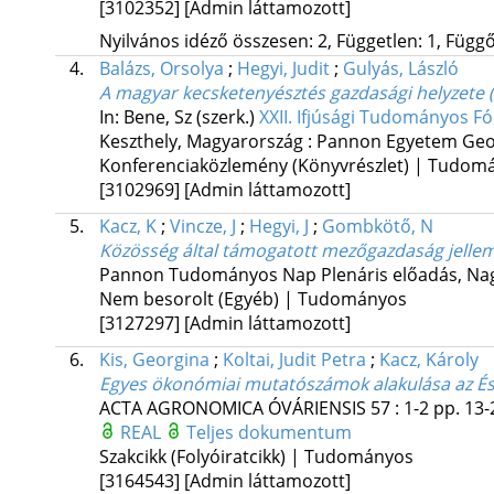
[3102352]
[Admin láttamozott]
Nyilvános idéző összesen: 2, Független: 1, Függő:
4.
Balázs, Orsolya
;
Hegyi, Judit
;
Gulyás, László
A magyar kecsketenyésztés gazdasági helyzete (
In: Bene, Sz (szerk.)
XXII. Ifjúsági Tudományos F
Keszthely, Magyarország :
Pannon Egyetem Geo
Konferenciaközlemény (Könyvrészlet) | Tudom
[3102969]
[Admin láttamozott]
5.
Kacz, K
;
Vincze, J
;
Hegyi, J
;
Gombkötő, N
Közösség által támogatott mezőgazdaság jellem
Pannon Tudományos Nap Plenáris előadás
,
Nag
Nem besorolt (Egyéb) | Tudományos
[3127297]
[Admin láttamozott]
6.
Kis, Georgina
;
Koltai, Judit Petra
;
Kacz, Károly
Egyes ökonómiai mutatószámok alakulása az És
ACTA AGRONOMICA ÓVÁRIENSIS
57
:
1-2
pp. 13-
REAL
Teljes dokumentum
Szakcikk (Folyóiratcikk) | Tudományos
[3164543]
[Admin láttamozott]