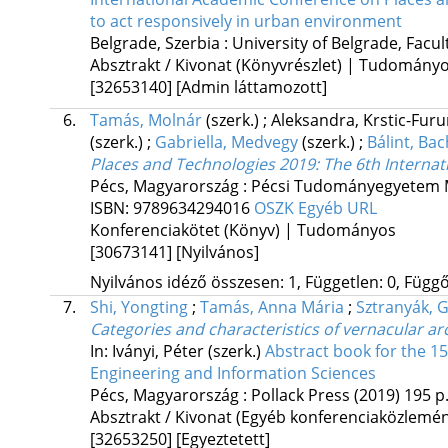
to act responsively in urban environment
Belgrade, Szerbia :
University of Belgrade, Facul
Absztrakt / Kivonat (Könyvrészlet) | Tudomány
[32653140]
[Admin láttamozott]
6.
Tamás, Molnár
(szerk.)
;
Aleksandra, Krstic-Fur
(szerk.)
;
Gabriella, Medvegy
(szerk.)
;
Bálint, B
Places and Technologies 2019
: The 6th Intern
Pécs, Magyarország :
Pécsi Tudományegyetem Mű
ISBN:
9789634294016
OSZK
Egyéb URL
Konferenciakötet (Könyv) | Tudományos
[30673141]
[Nyilvános]
Nyilvános idéző összesen: 1, Független: 0, Függő:
7.
Shi, Yongting
;
Tamás, Anna Mária
;
Sztranyák, 
Categories and characteristics of vernacular a
In: Iványi, Péter (szerk.)
Abstract book for the 15
Engineering and Information Sciences
Pécs, Magyarország :
Pollack Press
(2019)
195 p
Absztrakt / Kivonat (Egyéb konferenciaközlem
[32653250]
[Egyeztetett]