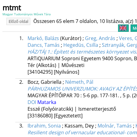
mtmt
Magyar Tudományos Művek Tára
Összesen 65 elem 7 oldalon, 10 listázva, a(z) 1
Előző oldal
Me
1.
Markó, Balázs
(Kurátor)
;
Greg, András
;
Veres, 
Dancs, Tamás
;
Hegedüs, Csilla
;
Sztranyák, Ger
HÁZ/TÁJ 1.
: Épített és természetes környezet vi
ARTiQUARIUM Soproni Egyetem 9400 Sopron, Bajc
Tér (Alkotás) | Művészeti
[34104295]
[Nyilvános]
2.
Bocz, Gabriella
;
Németh, Pál
PÁRHUZAMOS UNIVERZUMOK
: AVAGY AZ ÉPÍTÉ
MAGYAR ÉPÍTŐIPAR
70
:
5-6
pp. 177-181. , 5 p.
(2
DOI
Matarka
Esszé (Folyóiratcikk) | Ismeretterjesztő
[33186080]
[Egyeztetett]
3.
Ibrahim, Sonia
;
Kassam, Dey
;
Molnár, Tamás
;
Resilient design of vernacular educational- comm