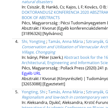
natural disasters
In: Csiszár, B; Hankó, Cs; Kajos, L F; Kovács, O B
DOKTORANDUSZ KONFERENCIA 2020 ABSZTRAKT
BOOK OF ABSTRACTS
Pécs, Magyarország :
Pécsi Tudományegyetem 
Absztrakt / Kivonat (Egyéb konferenciaközlem
[31896326]
[Nyilvános]
4.
Shi, Yongting
;
Tamás, Anna Mária
;
Sztranyák, 
Conservation and Utilization of Vernacular Archi
Village, Chongqing
In: Iványi, Péter (szerk.)
Abstract book for the 
Architectural, Engineering and Information Sci
Pécs, Magyarország :
Pollack Press
(2020)
241 p
Egyéb URL
Absztrakt / Kivonat (Könyvrészlet) | Tudomány
[32653088]
[Egyeztetett]
5.
Yongting, Shi
;
Tamás, Anna Mária
;
Sztranyák, 
Regionalism and low-tech in contemporary vern
In: Aleksandra, Djukić; Aleksandra, Krstić-Furund
International Academic Conference on Places an