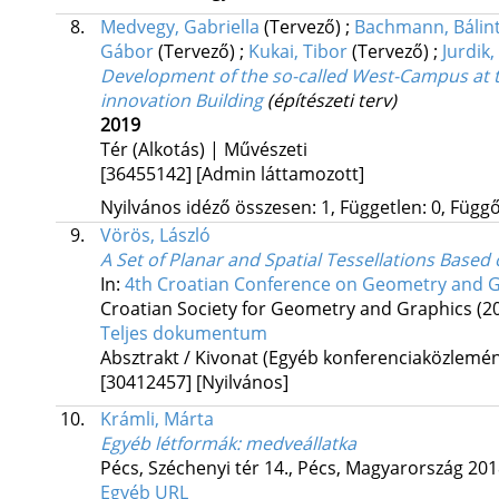
8.
Medvegy, Gabriella
(Tervező)
;
Bachmann, Bálin
Gábor
(Tervező)
;
Kukai, Tibor
(Tervező)
;
Jurdik,
Development of the so-called West-Campus at th
innovation Building
(építészeti terv)
2019
Tér (Alkotás) | Művészeti
[36455142]
[Admin láttamozott]
Nyilvános idéző összesen: 1, Független: 0, Függő:
9.
Vörös, László
A Set of Planar and Spatial Tessellations Bas
In:
4th Croatian Conference on Geometry and 
Croatian Society for Geometry and Graphics
(2
Teljes dokumentum
Absztrakt / Kivonat (Egyéb konferenciaközlem
[30412457]
[Nyilvános]
10.
Krámli, Márta
Egyéb létformák
: medveállatka
Pécs, Széchenyi tér 14.,
Pécs, Magyarország
2018
Egyéb URL