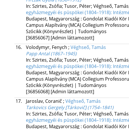
In: Szirtes, Zsófia; Tusor, Péter; Véghseő, Tamás
egyházmegyéi és püspökei (1804–1918): Intézmén
Budapest, Magyarország :
Gondolat Kiadói Kör 
Campus Alapítvány (MCA) Collegium Professo
Szócikk (Könyvrészlet) | Tudományos
[36856067]
[Admin láttamozott]
16.
Volodymyr, Fenych
;
Véghseő, Tamás
Papp Antal (1867–1945)
In: Szirtes, Zsófia; Tusor, Péter; Véghseő, Tamás
egyházmegyéi és püspökei (1804–1918): Intézmén
Budapest, Magyarország :
Gondolat Kiadói Kör 
Campus Alapítvány (MCA) Collegium Professo
Szócikk (Könyvrészlet) | Tudományos
[36856068]
[Admin láttamozott]
17.
Jaroslav, Coranič
;
Véghseő, Tamás
Tarkovics Gergely [Tárkovič] (1754–1841)
In: Szirtes, Zsófia; Tusor, Péter; Véghseő, Tamás
egyházmegyéi és püspökei (1804–1918): Intézmén
Budapest, Magyarország :
Gondolat Kiadói Kör 