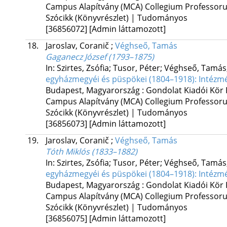
Campus Alapítvány (MCA) Collegium Professo
Szócikk (Könyvrészlet) | Tudományos
[36856072]
[Admin láttamozott]
18.
Jaroslav, Coranič
;
Véghseő, Tamás
Gaganecz József (1793–1875)
In: Szirtes, Zsófia; Tusor, Péter; Véghseő, Tamás
egyházmegyéi és püspökei (1804–1918): Intézmén
Budapest, Magyarország :
Gondolat Kiadói Kör 
Campus Alapítvány (MCA) Collegium Professo
Szócikk (Könyvrészlet) | Tudományos
[36856073]
[Admin láttamozott]
19.
Jaroslav, Coranič
;
Véghseő, Tamás
Tóth Miklós (1833–1882)
In: Szirtes, Zsófia; Tusor, Péter; Véghseő, Tamás
egyházmegyéi és püspökei (1804–1918): Intézmén
Budapest, Magyarország :
Gondolat Kiadói Kör 
Campus Alapítvány (MCA) Collegium Professo
Szócikk (Könyvrészlet) | Tudományos
[36856075]
[Admin láttamozott]