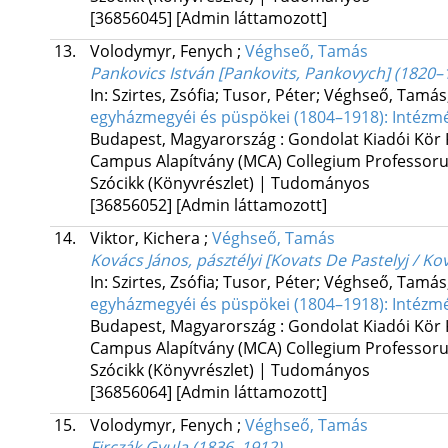
[36856045]
[Admin láttamozott]
13.
Volodymyr, Fenych
;
Véghseő, Tamás
Pankovics István [Pankovits, Pankovych] (1820–
In: Szirtes, Zsófia; Tusor, Péter; Véghseő, Tamás
egyházmegyéi és püspökei (1804–1918): Intézmén
Budapest, Magyarország :
Gondolat Kiadói Kör 
Campus Alapítvány (MCA) Collegium Professo
Szócikk (Könyvrészlet) | Tudományos
[36856052]
[Admin láttamozott]
14.
Viktor, Kichera
;
Véghseő, Tamás
Kovács János, pásztélyi [Kovats De Pastelyj / Ko
In: Szirtes, Zsófia; Tusor, Péter; Véghseő, Tamás
egyházmegyéi és püspökei (1804–1918): Intézmén
Budapest, Magyarország :
Gondolat Kiadói Kör 
Campus Alapítvány (MCA) Collegium Professo
Szócikk (Könyvrészlet) | Tudományos
[36856064]
[Admin láttamozott]
15.
Volodymyr, Fenych
;
Véghseő, Tamás
Firczák Gyula (1836–1912)