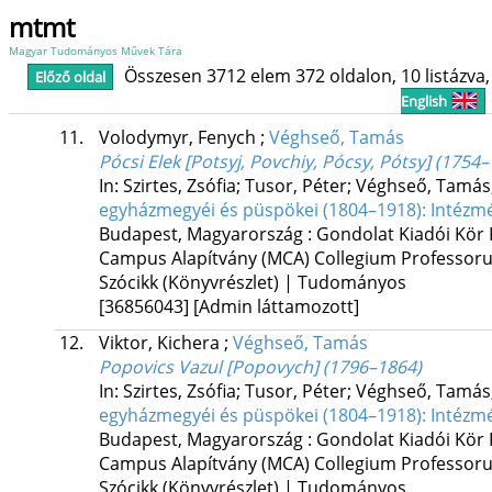
mtmt
Magyar Tudományos Művek Tára
Összesen 3712 elem 372 oldalon, 10 listázva, 
Előző oldal
English
11.
Volodymyr, Fenych
;
Véghseő, Tamás
Pócsi Elek [Potsyj, Povchiy, Pócsy, Pótsy] (1754
In: Szirtes, Zsófia; Tusor, Péter; Véghseő, Tamás
egyházmegyéi és püspökei (1804–1918): Intézmén
Budapest, Magyarország :
Gondolat Kiadói Kör 
Campus Alapítvány (MCA) Collegium Professo
Szócikk (Könyvrészlet) | Tudományos
[36856043]
[Admin láttamozott]
12.
Viktor, Kichera
;
Véghseő, Tamás
Popovics Vazul [Popovych] (1796–1864)
In: Szirtes, Zsófia; Tusor, Péter; Véghseő, Tamás
egyházmegyéi és püspökei (1804–1918): Intézmén
Budapest, Magyarország :
Gondolat Kiadói Kör 
Campus Alapítvány (MCA) Collegium Professo
Szócikk (Könyvrészlet) | Tudományos