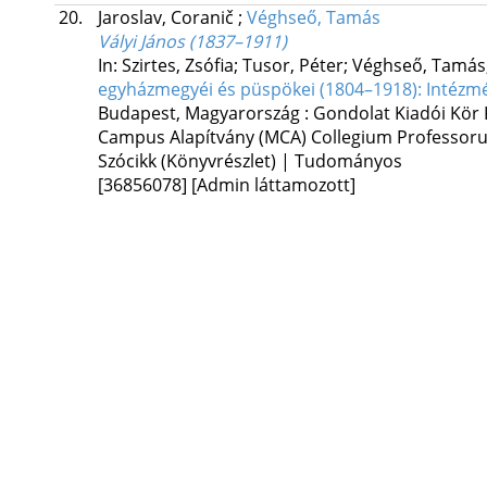
20.
Jaroslav, Coranič
;
Véghseő, Tamás
Vályi János (1837–1911)
In: Szirtes, Zsófia; Tusor, Péter; Véghseő, Tamás
egyházmegyéi és püspökei (1804–1918): Intézmén
Budapest, Magyarország :
Gondolat Kiadói Kör 
Campus Alapítvány (MCA) Collegium Professo
Szócikk (Könyvrészlet) | Tudományos
[36856078]
[Admin láttamozott]