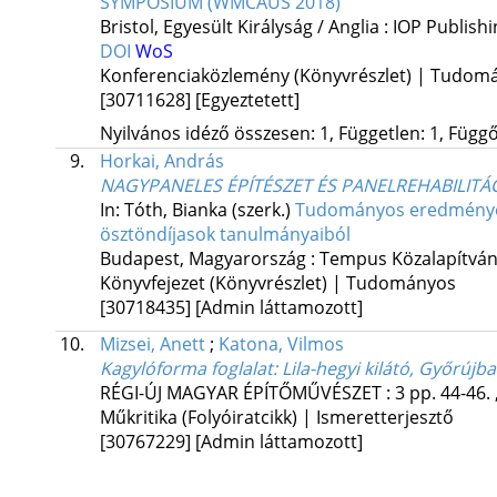
SYMPOSIUM (WMCAUS 2018)
Bristol, Egyesült Királyság / Anglia :
IOP Publishi
DOI
WoS
Konferenciaközlemény (Könyvrészlet) | Tudom
[30711628]
[Egyeztetett]
Nyilvános idéző összesen: 1, Független: 1, Függő:
9.
Horkai, András
NAGYPANELES ÉPÍTÉSZET ÉS PANELREHABILIT
In: Tóth, Bianka (szerk.)
Tudományos eredmények 
ösztöndíjasok tanulmányaiból
Budapest, Magyarország :
Tempus Közalapítvá
Könyvfejezet (Könyvrészlet) | Tudományos
[30718435]
[Admin láttamozott]
10.
Mizsei, Anett
;
Katona, Vilmos
Kagylóforma foglalat
: Lila-hegyi kilátó, Győrújb
RÉGI-ÚJ MAGYAR ÉPÍTŐMŰVÉSZET
:
3
pp. 44-46. 
Műkritika (Folyóiratcikk) | Ismeretterjesztő
[30767229]
[Admin láttamozott]