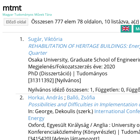
mtmt
Magyar Tudományos Művek Tára
Összesen 777 elem 78 oldalon, 10 listázva, a(z) 
Előző oldal
Me
1.
Sugár, Viktória
REHABILITATION OF HERITAGE BUILDINGS: Energeti
Quarter
Osaka University, Graduate School of Engineerin
Megjelenés/Fokozatszerzés éve: 2020
PhD (Disszertáció) | Tudományos
[31311392]
[Nyilvános]
Nyilvános idéző összesen: 1, Független: 0, Függő:
2.
Horkai, András
;
Balló, Zsófia
Possibilities and Difficulties in Implementati
In: George, Dekoulis (szerk.)
International Confe
Energy
Oxford, Egyesült Királyság / Anglia :
University o
Konferenciaközlemény (Könyvrészlet) | Tudom
[3415420]
[Admin láttamozott]