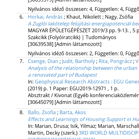
Nyilvános idéző összesen: 4, Független: 4, Függő:
6.
Horkai, András
;
Khaut, Nikolett
;
Nagy, Zsófia
A Zuglói lakótelep felújítási energiapotenciál be
MAGYAR ÉPÜLETGÉPÉSZET
2019/3
pp. 9-13. , 5 
Szakcikk (Folyóiratcikk) | Tudományos
[30639538]
[Admin láttamozott]
Nyilvános idéző összesen: 2, Független: 0, Függő:
7.
Csenge, Dian
;
Judit, Bartholy
;
Rita, Pongrácz
;
V
Analysis of the relationship between the urban
a renovated part of Budapest
In:
Geophysical Research Abstracts : EGU Gene
(2019)
p. 1 Paper: EGU2019-12971 , 1 p.
Absztrakt / Kivonat (Egyéb konferenciaközlem
[30645079]
[Admin láttamozott]
8.
Ballo, Zsofia
;
Barta, Akos
Effects and Learnings of Housing Support in H
In: Marian, Drusa; Isik, Yilmaz; Marian, Marschal
Martin, Decky (szerk.)
3RD WORLD MULTIDISCIP