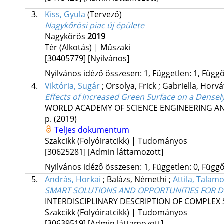
3.
Kiss, Gyula
(Tervező)
Nagykőrösi piac új épülete
Nagykőrös
2019
Tér (Alkotás) | Műszaki
[30405779]
[Nyilvános]
Nyilvános idéző összesen: 1, Független: 1, Függő:
4.
Viktória, Sugár
;
Orsolya, Frick
;
Gabriella, Horv
Effects of Increased Green Surface on a Densel
WORLD ACADEMY OF SCIENCE ENGINEERING 
p.
(2019)
Teljes dokumentum
Szakcikk (Folyóiratcikk) | Tudományos
[30625281]
[Admin láttamozott]
Nyilvános idéző összesen: 1, Független: 0, Függő:
5.
András, Horkai
;
Balázs, Némethi
;
Attila, Talam
SMART SOLUTIONS AND OPPORTUNITIES FOR DI
INTERDISCIPLINARY DESCRIPTION OF COMPLEX
Szakcikk (Folyóiratcikk) | Tudományos
[30639519]
[Admin láttamozott]