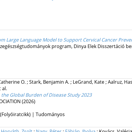
om Large Language Model to Support Cervical Cancer Preve
közegészségtudományok program,
Dinya Elek
Disszertáció be
Catherine O.
;
Stark, Benjamin A.
;
LeGrand, Kate
;
Aalruz, H
 al.
 the Global Burden of Disease Study 2023
OCIATION
(2026)
 (Folyóiratcikk) | Tudományos
;
Horváth, Zsolt
;
Nagy, Péter
;
Fábián, Ibolya
;
Kovács, Valéri