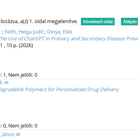
stázva, a(z) 1. oldal megjelenítve.
Következő oldal
Átlépés
r
;
Feith, Helga Judit
;
Dinya, Elek
the Use of ChatGPT in Primary and Secondary Disease Prev
 , 10 p.
(2026)
 1, Nem jelölt: 0
M. ✉
egradable Polymers for Personalized Drug Delivery
 0, Nem jelölt: 0
 János ✉