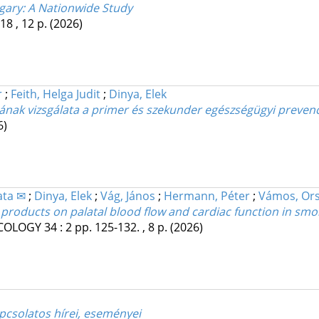
ngary: A Nationwide Study
18 , 12 p.
(2026)
r
;
Feith, Helga Judit
;
Dinya, Elek
atának vizsgálata a primer és szekunder egészségügyi prev
6)
ata ✉
;
Dinya, Elek
;
Vág, János
;
Hermann, Péter
;
Vámos, Ors
 products on palatal blood flow and cardiac function in smo
ACOLOGY
34
:
2
pp. 125-132. , 8 p.
(2026)
pcsolatos hírei, eseményei