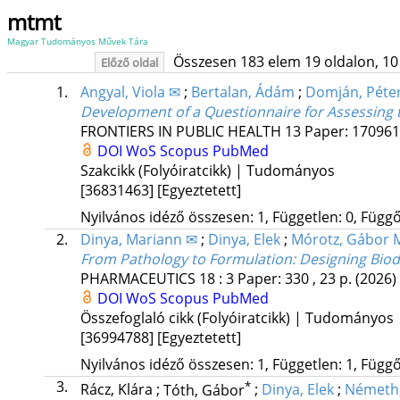
mtmt
Magyar Tudományos Művek Tára
Összesen 183 elem 19 oldalon, 10 li
Előző oldal
1.
Angyal, Viola ✉
;
Bertalan, Ádám
;
Domján, Péte
Development of a Questionnaire for Assessing 
FRONTIERS IN PUBLIC HEALTH
13
Paper: 1709611
DOI
WoS
Scopus
PubMed
Szakcikk (Folyóiratcikk) | Tudományos
[36831463]
[Egyeztetett]
Nyilvános idéző összesen: 1, Független: 0, Függő:
2.
Dinya, Mariann ✉
;
Dinya, Elek
;
Mórotz, Gábor 
From Pathology to Formulation: Designing Biod
PHARMACEUTICS
18
:
3
Paper: 330 , 23 p.
(2026)
DOI
WoS
Scopus
PubMed
Összefoglaló cikk (Folyóiratcikk) | Tudományos
[36994788]
[Egyeztetett]
Nyilvános idéző összesen: 1, Független: 1, Függő:
3.
*
Rácz, Klára
;
Tóth, Gábor
;
Dinya, Elek
;
Németh,