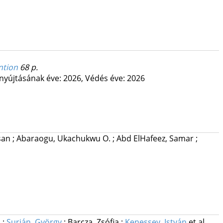
ntion
68 p.
nyújtásának éve: 2026,
Védés éve: 2026
asan
;
Abaraogu, Ukachukwu O.
;
Abd ElHafeez, Samar
;
a
;
Surján, György
;
Barcza, Zsófia
;
Kenessey, István
et al.