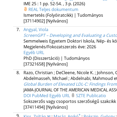
IME
25
:
1
pp. 52-54. , 3 p.
(2026)
REAL
Teljes dokumentum
Ismertetés (Folyóiratcikk) | Tudományos
[37114902]
[Nyilvános]
7.
Angyal, Viola
ScreenGPT – Developing and Evaluating a Cust
Semmelweis Egyetem Doktori Iskola, Nép- és 
Megjelenés/Fokozatszerzés éve: 2026
Egyéb URL
PhD (Disszertáció) | Tudományos
[37321658]
[Nyilvános]
8.
Razo, Christian
;
DeCleene, Nicole K.
;
Johnson, 
Abdelmasseh, Michael
;
Abdelnabi, Mahmoud
et
Global Burden of Elevated LDL-C: Findings From
JAMA-JOURNAL OF THE AMERICAN MEDICAL ASS
DOI
PubMed
Egyéb URL
SZTE Publicatio
Sokszerzős vagy csoportos szerzőségű szakcikk
[37411494]
[Nyilvános]
9.
*
Kiss, Zoltán ✉
;
Maráz, Anikó
;
Rokszin, György