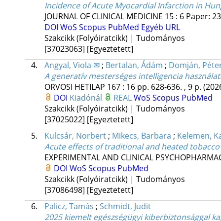
Incidence of Acute Myocardial Infarction in Hu
JOURNAL OF CLINICAL MEDICINE
15
:
6
Paper: 23
DOI
WoS
Scopus
PubMed
Egyéb URL
Szakcikk (Folyóiratcikk) | Tudományos
[37023063]
[Egyeztetett]
4.
Angyal, Viola ✉
;
Bertalan, Ádám
;
Domján, Péte
A generatív mesterséges intelligencia használ
ORVOSI HETILAP
167
:
16
pp. 628-636. , 9 p.
(202
DOI
Kiadónál
REAL
WoS
Scopus
PubMed
Szakcikk (Folyóiratcikk) | Tudományos
[37025022]
[Egyeztetett]
5.
Kulcsár, Norbert
;
Mikecs, Barbara
;
Kelemen, K
Acute effects of traditional and heated tobacco
EXPERIMENTAL AND CLINICAL PSYCHOPHARM
DOI
WoS
Scopus
PubMed
Szakcikk (Folyóiratcikk) | Tudományos
[37086498]
[Egyeztetett]
6.
Palicz, Tamás
;
Schmidt, Judit
2025 kiemelt egészségügyi kiberbiztonsággal ka