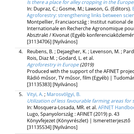
Is there a place for alley cropping in the Europ
In: Dupraz, C.; Gosme, M.; Lawson, G. (Editors).
Agroforestry: strengthening links between scien
Montpellier, Franciaország :
Institut national d
Internationale en Recherche Agronomique pou
Absztrakt / Kivonat (Egyéb konferenciaközlem
[31134706]
[Nyilvános]
4.
Reubens, B.
;
Dejaegher, K.
;
Levenson, M.
;
Pard
Rois, Diaz M.
;
Godard, L.
et al.
Agroforestry in Europe
(2019)
Produced with the support of the AFINET proje
Rádió műsor, TV műsor, film (Egyéb) | Tudomá
[31135383]
[Nyilvános]
5.
Vityi, A.
;
Marosvölgyi, B.
Utilization of less favourable farming areas for
In: Mosquera-Losada, MR. et al.
AFINET Handbo
Lugo, Spanyolország :
AFINET
(2019)
p. 43
Könyvfejezet (Könyvrészlet) | Ismeretterjesztő
[31135534]
[Nyilvános]