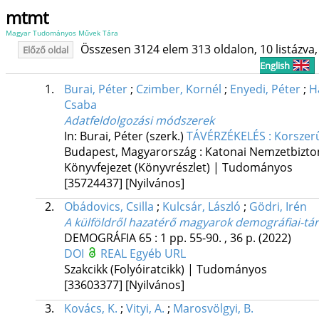
mtmt
Magyar Tudományos Művek Tára
Összesen 3124 elem 313 oldalon, 10 listázva, 
Előző oldal
English
1.
Burai, Péter
;
Czimber, Kornél
;
Enyedi, Péter
;
H
Csaba
Adatfeldolgozási módszerek
In: Burai, Péter (szerk.)
TÁVÉRZÉKELÉS : Korszerű
Budapest, Magyarország :
Katonai Nemzetbizton
Könyvfejezet (Könyvrészlet) | Tudományos
[35724437]
[Nyilvános]
2.
Obádovics, Csilla
;
Kulcsár, László
;
Gödri, Irén
A külföldről hazatérő magyarok demográfiai-tár
DEMOGRÁFIA
65
:
1
pp. 55-90. , 36 p.
(2022)
DOI
REAL
Egyéb URL
Szakcikk (Folyóiratcikk) | Tudományos
[33603377]
[Nyilvános]
3.
Kovács, K.
;
Vityi, A.
;
Marosvölgyi, B.