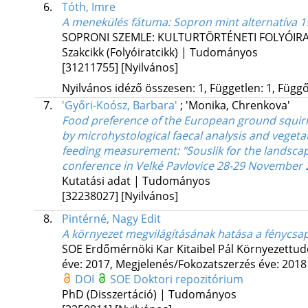
6.
Tóth, Imre
A menekülés fátuma
: Sopron mint alternatíva 
SOPRONI SZEMLE: KULTURTÖRTÉNETI FOLYÓIR
Szakcikk (Folyóiratcikk) | Tudományos
[31211755]
[Nyilvános]
Nyilvános idéző összesen: 1, Független: 1, Függő:
7.
'Győri-Koósz, Barbara'
;
'Monika, Chrenkova'
Food preference of the European ground squirre
by microhystological faecal analysis and vegeta
feeding measurement
: "Souslik for the landsca
conference in Velké Pavlovice 28-29 November 
Kutatási adat | Tudományos
[32238027]
[Nyilvános]
8.
Pintérné, Nagy Edit
A környezet megvilágításának hatása a fénycsap
SOE Erdőmérnöki Kar Kitaibel Pál Környezettud
éve: 2017,
Megjelenés/Fokozatszerzés éve: 2018
DOI
SOE Doktori repozitórium
PhD (Disszertáció) | Tudományos