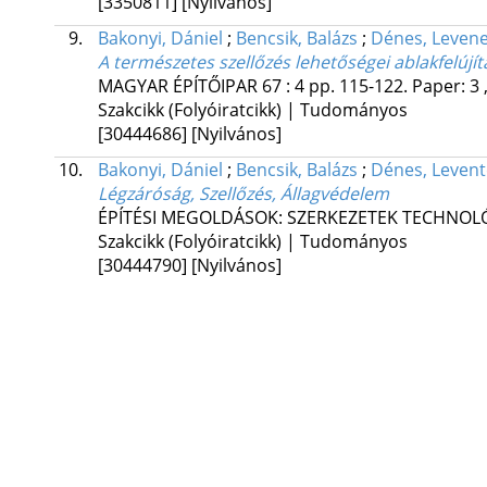
[3350811]
[Nyilvános]
9.
Bakonyi, Dániel
;
Bencsik, Balázs
;
Dénes, Leven
A természetes szellőzés lehetőségei ablakfelújí
MAGYAR ÉPÍTŐIPAR
67
:
4
pp. 115-122. Paper: 3 
Szakcikk (Folyóiratcikk) | Tudományos
[30444686]
[Nyilvános]
10.
Bakonyi, Dániel
;
Bencsik, Balázs
;
Dénes, Levent
Légzáróság, Szellőzés, Állagvédelem
ÉPÍTÉSI MEGOLDÁSOK: SZERKEZETEK TECHNOL
Szakcikk (Folyóiratcikk) | Tudományos
[30444790]
[Nyilvános]