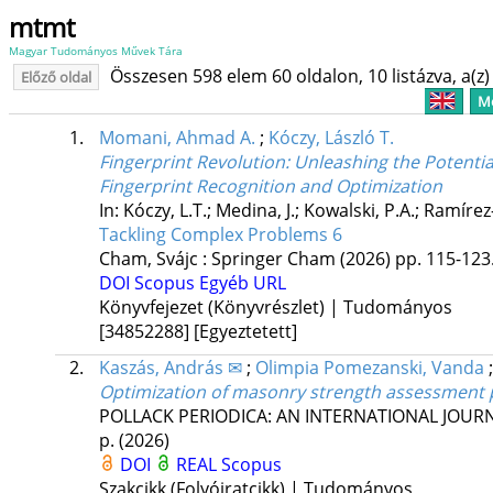
mtmt
Magyar Tudományos Művek Tára
Összesen 598 elem 60 oldalon, 10 listázva, a(z) 
Előző oldal
Me
1.
Momani, Ahmad A.
;
Kóczy, László T.
Fingerprint Revolution: Unleashing the Potentia
Fingerprint Recognition and Optimization
In: Kóczy, L.T.; Medina, J.; Kowalski, P.A.; Ramíre
Tackling Complex Problems 6
Cham, Svájc :
Springer Cham
(2026)
pp. 115-123.
DOI
Scopus
Egyéb URL
Könyvfejezet (Könyvrészlet) | Tudományos
[34852288]
[Egyeztetett]
2.
Kaszás, András ✉
;
Olimpia Pomezanski, Vanda
Optimization of masonry strength assessment 
POLLACK PERIODICA: AN INTERNATIONAL JOUR
p.
(2026)
DOI
REAL
Scopus
Szakcikk (Folyóiratcikk) | Tudományos