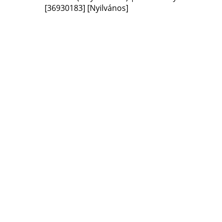
[36930183]
[Nyilvános]