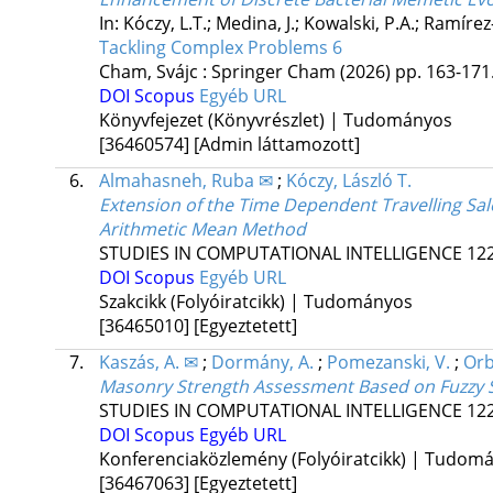
In: Kóczy, L.T.; Medina, J.; Kowalski, P.A.; Ramíre
Tackling Complex Problems 6
Cham, Svájc :
Springer Cham
(2026)
pp. 163-171.
DOI
Scopus
Egyéb URL
Könyvfejezet (Könyvrészlet) | Tudományos
[36460574]
[Admin láttamozott]
6.
Almahasneh, Ruba ✉
;
Kóczy, László T.
Extension of the Time Dependent Travelling Sal
Arithmetic Mean Method
STUDIES IN COMPUTATIONAL INTELLIGENCE
12
DOI
Scopus
Egyéb URL
Szakcikk (Folyóiratcikk) | Tudományos
[36465010]
[Egyeztetett]
7.
Kaszás, A. ✉
;
Dormány, A.
;
Pomezanski, V.
;
Orb
Masonry Strength Assessment Based on Fuzzy 
STUDIES IN COMPUTATIONAL INTELLIGENCE
12
DOI
Scopus
Egyéb URL
Konferenciaközlemény (Folyóiratcikk) | Tudom
[36467063]
[Egyeztetett]