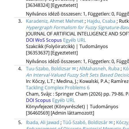
[36348324]
[Egyeztetett]
Nyilvános idéző összesen: 1, Független: 0, Függő:
3.
Karadeniz, Ahmet Mehmet
;
Hajdu, Csaba
;
Rutk
Hypergraph Formalism for Fuzzy Signature-Ba
JOURNAL OF ARTIFICIAL INTELLIGENCE AND S
DOI
WoS
Scopus
Egyéb URL
Szakcikk (Folyóiratcikk) | Tudományos
[36353637]
[Egyeztetett]
Nyilvános idéző összesen: 1, Független: 0, Függő:
4.
Tuu-Szabo, Boldizsar ✉
;
AlMahasneh, Ruba
;
Kó
An Interval-Valued Fuzzy Soft Sets Based Decis
In: Kóczy, L.T.; Medina, J.; Kowalski, P.A.; Ramíre
Tackling Complex Problems 6
Cham, Svájc :
Springer Cham
(2026)
pp. 79-86. P
DOI
Scopus
Egyéb URL
Könyvfejezet (Könyvrészlet) | Tudományos
[36460569]
[Admin láttamozott]
5.
Ibada, Ali Jawad
;
Tüű-Szabó, Boldizsár ✉
;
Kóczy,
Enhancement of Discrete Bacterial Memetic Evo