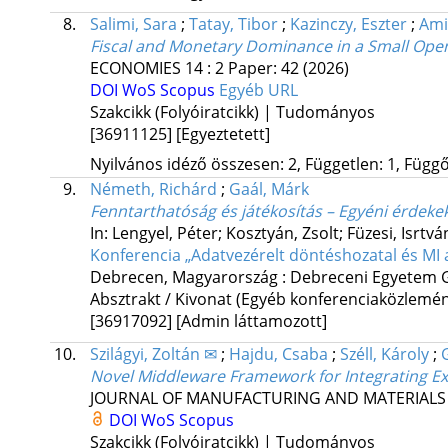
8.
Salimi, Sara
;
Tatay, Tibor
;
Kazinczy, Eszter
;
Ami
Fiscal and Monetary Dominance in a Small Ope
ECONOMIES
14
:
2
Paper: 42
(2026)
DOI
WoS
Scopus
Egyéb URL
Szakcikk (Folyóiratcikk) | Tudományos
[36911125]
[Egyeztetett]
Nyilvános idéző összesen: 2, Független: 1, Függő:
9.
Németh, Richárd
;
Gaál, Márk
Fenntarthatóság és játékosítás – Egyéni érdekek
In: Lengyel, Péter; Kosztyán, Zsolt; Füzesi, Isrtvá
Konferencia „Adatvezérelt döntéshozatal és MI a
Debrecen, Magyarország :
Debreceni Egyetem 
Absztrakt / Kivonat (Egyéb konferenciaközlem
[36917092]
[Admin láttamozott]
10.
Szilágyi, Zoltán ✉
;
Hajdu, Csaba
;
Széll, Károly
;
Novel Middleware Framework for Integrating Ex
JOURNAL OF MANUFACTURING AND MATERIALS
DOI
WoS
Scopus
Szakcikk (Folyóiratcikk) | Tudományos