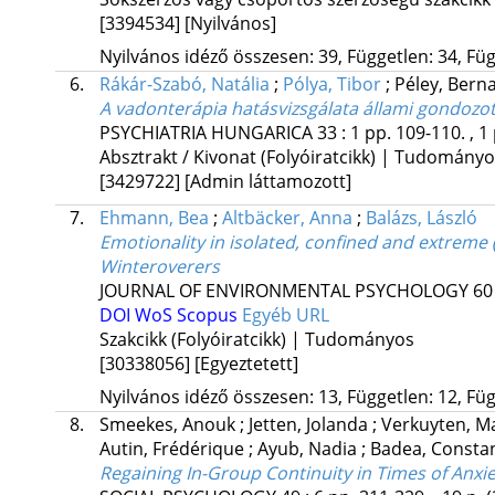
[3394534]
[Nyilvános]
Nyilvános idéző összesen: 39, Független: 34, Füg
6.
Rákár-Szabó, Natália
;
Pólya, Tibor
;
Péley, Bern
A vadonterápia hatásvizsgálata állami gondozot
PSYCHIATRIA HUNGARICA
33
:
1
pp. 109-110. , 1
Absztrakt / Kivonat (Folyóiratcikk) | Tudomány
[3429722]
[Admin láttamozott]
7.
Ehmann, Bea
;
Altbäcker, Anna
;
Balázs, László
Emotionality in isolated, confined and extreme (
Winteroverers
JOURNAL OF ENVIRONMENTAL PSYCHOLOGY
60
DOI
WoS
Scopus
Egyéb URL
Szakcikk (Folyóiratcikk) | Tudományos
[30338056]
[Egyeztetett]
Nyilvános idéző összesen: 13, Független: 12, Füg
8.
Smeekes, Anouk
;
Jetten, Jolanda
;
Verkuyten, M
Autin, Frédérique
;
Ayub, Nadia
;
Badea, Consta
Regaining In-Group Continuity in Times of Anxi