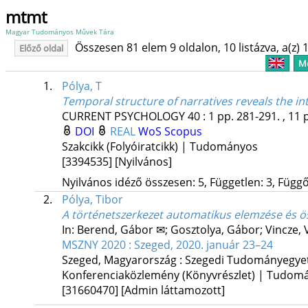
mtmt
Magyar Tudományos Művek Tára
Összesen 81 elem 9 oldalon, 10 listázva, a(z) 1
Előző oldal
Me
1.
Pólya, T
Temporal structure of narratives reveals the inte
CURRENT PSYCHOLOGY
40
:
1
pp. 281-291. , 11 
DOI
REAL
WoS
Scopus
Szakcikk (Folyóiratcikk) | Tudományos
[3394535]
[Nyilvános]
Nyilvános idéző összesen: 5, Független: 3, Függő:
2.
Pólya, Tibor
A történetszerkezet automatikus elemzése és öss
In: Berend, Gábor ✉; Gosztolya, Gábor; Vincze, 
MSZNY 2020 : Szeged, 2020. január 23–24
Szeged, Magyarország :
Szegedi Tudományegyete
Konferenciaközlemény (Könyvrészlet) | Tudom
[31660470]
[Admin láttamozott]