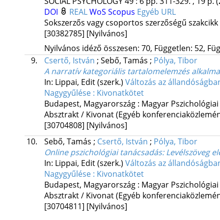
SOCIAL PSYCHOLOGY
49
:
6
pp. 311-329. , 19 p.
(
DOI
REAL
WoS
Scopus
Egyéb URL
Sokszerzős vagy csoportos szerzőségű szakcikk
[30382785]
[Nyilvános]
Nyilvános idéző összesen: 70, Független: 52, Füg
9.
Csertő, István
;
Sebő, Tamás
;
Pólya, Tibor
A narratív kategoriális tartalomelemzés alkalm
In: Lippai, Edit (szerk.)
Változás az állandóságba
Nagygyűlése : Kivonatkötet
Budapest, Magyarország :
Magyar Pszichológiai
Absztrakt / Kivonat (Egyéb konferenciaközlem
[30704808]
[Nyilvános]
10.
Sebő, Tamás
;
Csertő, István
;
Pólya, Tibor
Online pszichológiai tanácsadás: Levélszöveg e
In: Lippai, Edit (szerk.)
Változás az állandóságba
Nagygyűlése : Kivonatkötet
Budapest, Magyarország :
Magyar Pszichológiai
Absztrakt / Kivonat (Egyéb konferenciaközlem
[30704811]
[Nyilvános]