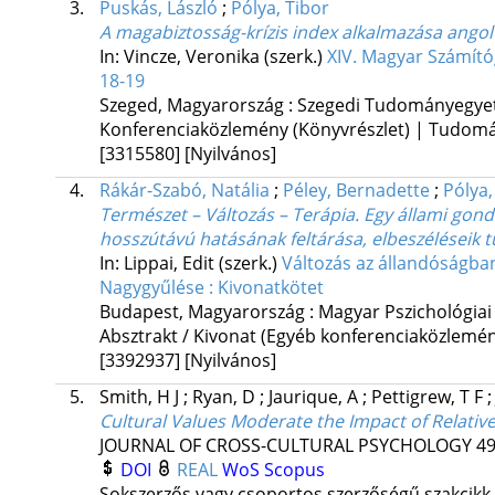
3.
Puskás, László
;
Pólya, Tibor
A magabiztosság-krízis index alkalmazása angol
In: Vincze, Veronika (szerk.)
XIV. Magyar Számító
18-19
Szeged, Magyarország :
Szegedi Tudományegyete
Konferenciaközlemény (Könyvrészlet) | Tudom
[3315580]
[Nyilvános]
4.
Rákár-Szabó, Natália
;
Péley, Bernadette
;
Pólya,
Természet – Változás – Terápia. Egy állami gond
hosszútávú hatásának feltárása, elbeszéléseik 
In: Lippai, Edit (szerk.)
Változás az állandóságba
Nagygyűlése : Kivonatkötet
Budapest, Magyarország :
Magyar Pszichológiai
Absztrakt / Kivonat (Egyéb konferenciaközlem
[3392937]
[Nyilvános]
5.
Smith, H J
;
Ryan, D
;
Jaurique, A
;
Pettigrew, T F
Cultural Values Moderate the Impact of Relativ
JOURNAL OF CROSS-CULTURAL PSYCHOLOGY
4
DOI
REAL
WoS
Scopus
Sokszerzős vagy csoportos szerzőségű szakcikk