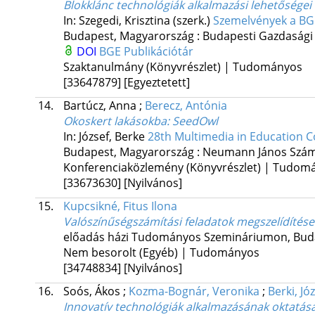
Blokklánc technológiák alkalmazási lehetőségei 
In: Szegedi, Krisztina (szerk.)
Szemelvények a BG
Budapest, Magyarország :
Budapesti Gazdasági
DOI
BGE Publikációtár
Szaktanulmány (Könyvrészlet) | Tudományos
[33647879]
[Egyeztetett]
14.
Bartúcz, Anna
;
Berecz, Antónia
Okoskert lakásokba: SeedOwl
In: József, Berke
28th Multimedia in Education 
Budapest, Magyarország :
Neumann János Szám
Konferenciaközlemény (Könyvrészlet) | Tudom
[33673630]
[Nyilvános]
15.
Kupcsikné, Fitus Ilona
Valószínűségszámítási feladatok megszelídítése
előadás házi Tudományos Szemináriumon
,
Bud
Nem besorolt (Egyéb) | Tudományos
[34748834]
[Nyilvános]
16.
Soós, Ákos
;
Kozma-Bognár, Veronika
;
Berki, Jó
Innovatív technológiák alkalmazásának oktatása