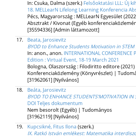
In: Csuka, Dalma (szerk.)
Felsőoktatási LLL: Új 
18. MELLearN Lifelong Learning Konferencia Abs
Pécs, Magyarország :
MELLearN Egyesület
(2022
Absztrakt / Kivonat (Egyéb konferenciaközlem
[35594336]
[Admin láttamozott]
17.
Beata, Jarosievitz
BYOD to Enhance Students Motivation in STEM 
In: anon., anon.
INTERNATIONAL CONFERENCE P
Edition : Virtual Event, 18-19 March 2021
Bologna, Olaszország :
Filodiritto editore
(2021)
Konferenciaközlemény (Könyvrészlet) | Tudom
[31962061]
[Nyilvános]
18.
Beáta, Jarosievitz
BYOD TO ENHANCE STUDENTS’MOTIVATION IN 
DOI
Teljes dokumentum
Nem besorolt (Egyéb) | Tudományos
[31962119]
[Nyilvános]
19.
Kupcsikné, Fitus Ilona
(szerk.)
IX. Ratkó István emlékest
: Matematika interdisz