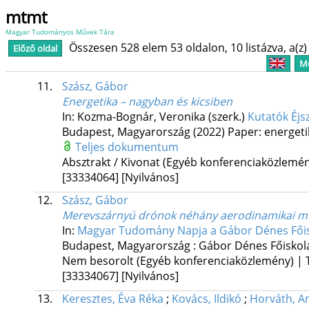
mtmt
Magyar Tudományos Művek Tára
Összesen 528 elem 53 oldalon, 10 listázva, a(z) 
Előző oldal
Me
11.
Szász, Gábor
Energetika – nagyban és kicsiben
In: Kozma-Bognár, Veronika (szerk.)
Kutatók Éjs
Budapest, Magyarország
(2022)
Paper: energeti
Teljes dokumentum
Absztrakt / Kivonat (Egyéb konferenciaközlem
[33334064]
[Nyilvános]
12.
Szász, Gábor
Merevszárnyú drónok néhány aerodinamikai m
In:
Magyar Tudomány Napja a Gábor Dénes Fői
Budapest, Magyarország :
Gábor Dénes Főiskol
Nem besorolt (Egyéb konferenciaközlemény) 
[33334067]
[Nyilvános]
13.
Keresztes, Éva Réka
;
Kovács, Ildikó
;
Horváth, A