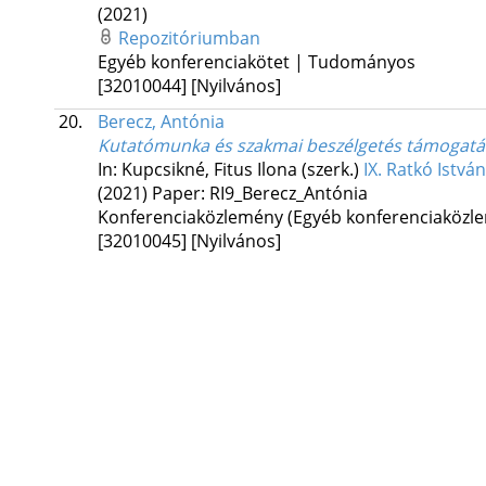
(2021)
Repozitóriumban
Egyéb konferenciakötet | Tudományos
[32010044]
[Nyilvános]
20.
Berecz, Antónia
Kutatómunka és szakmai beszélgetés támogatása
In: Kupcsikné, Fitus Ilona (szerk.)
IX. Ratkó Istvá
(2021)
Paper: RI9_Berecz_Antónia
Konferenciaközlemény (Egyéb konferenciaköz
[32010045]
[Nyilvános]