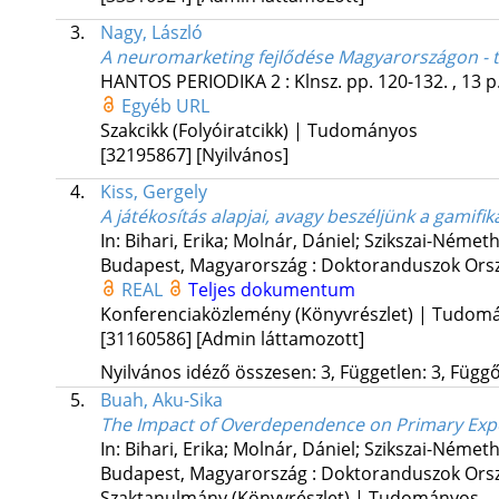
3.
Nagy, László
A neuromarketing fejlődése Magyarországon - 
HANTOS PERIODIKA
2
:
Klnsz.
pp. 120-132. , 13 p
Egyéb URL
Szakcikk (Folyóiratcikk) | Tudományos
[32195867]
[Nyilvános]
4.
Kiss, Gergely
A játékosítás alapjai, avagy beszéljünk a gamifik
In: Bihari, Erika; Molnár, Dániel; Szikszai-Német
Budapest, Magyarország :
Doktoranduszok Orsz
REAL
Teljes dokumentum
Konferenciaközlemény (Könyvrészlet) | Tudom
[31160586]
[Admin láttamozott]
Nyilvános idéző összesen: 3, Független: 3, Függő:
5.
Buah, Aku-Sika
The Impact of Overdependence on Primary Expo
In: Bihari, Erika; Molnár, Dániel; Szikszai-Német
Budapest, Magyarország :
Doktoranduszok Orsz
Szaktanulmány (Könyvrészlet) | Tudományos