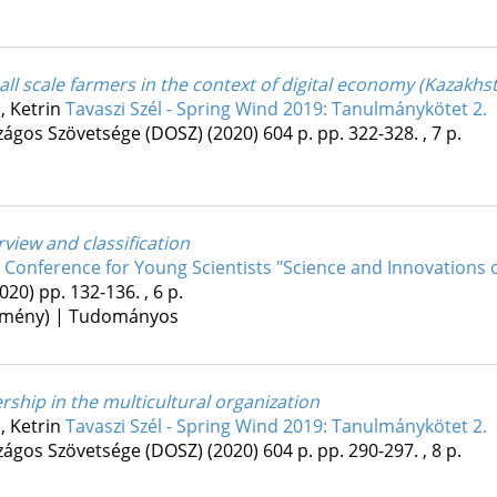
ll scale farmers in the context of digital economy (Kazakhs
h, Ketrin
Tavaszi Szél - Spring Wind 2019: Tanulmánykötet 2.
ágos Szövetsége (DOSZ)
(2020)
604 p.
pp. 322-328. , 7 p.
rview and classification
c Conference for Young Scientists "Science and Innovations o
2020)
pp. 132-136. , 6 p.
lemény) | Tudományos
ership in the multicultural organization
h, Ketrin
Tavaszi Szél - Spring Wind 2019: Tanulmánykötet 2.
ágos Szövetsége (DOSZ)
(2020)
604 p.
pp. 290-297. , 8 p.