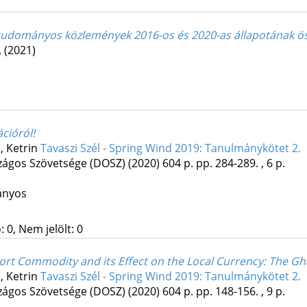
tudományos közlemények 2016-os és 2020-as állapotának öss
.
(2021)
ációról!
h, Ketrin
Tavaszi Szél - Spring Wind 2019: Tanulmánykötet 2.
ágos Szövetsége (DOSZ)
(2020)
604 p.
pp. 284-289. , 6 p.
ányos
 0, Nem jelölt: 0
rt Commodity and its Effect on the Local Currency
: The G
h, Ketrin
Tavaszi Szél - Spring Wind 2019: Tanulmánykötet 2.
ágos Szövetsége (DOSZ)
(2020)
604 p.
pp. 148-156. , 9 p.