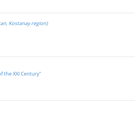
tan, Kostanay region)
f the XXI Century"