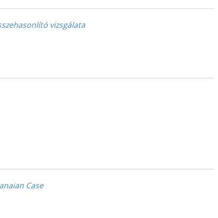
zehasonlító vizsgálata
hanaian Case