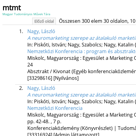
mtmt
Magyar Tudományos Művek Tára
Összesen 300 elem 30 oldalon, 10 li
Előző oldal
1.
Nagy, László
A neuromarketing szerepe az átalakuló marketi
In: Piskóti, István; Nagy, Szabolcs; Nagy, Katalin 
Nemzetközi Konferencia : program és absztrak
Miskolc, Magyarország :
Egyesület a Marketing 
24
Absztrakt / Kivonat (Egyéb konferenciaközlem
[33298616]
[Nyilvános]
2.
Nagy, László
A neuromarketing szerepe az átalakuló market
In: Piskóti, István; Nagy, Szabolcs; Nagy, Katalin 
Nemzetközi Konferencia
Miskolc, Magyarország :
Egyesület a Marketing 
pp. 42-48. , 7 p.
Konferenciaközlemény (Könyvrészlet) | Tudom
[33316924]
[Admin láttamozott]