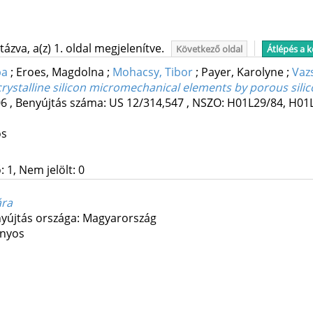
ázva, a(z) 1. oldal megjelenítve.
Következő oldal
Átlépés a 
ba
;
Eroes, Magdolna
;
Mohacsy, Tibor
;
Payer, Karolyne
;
Vaz
rystalline silicon micromechanical elements by porous sil
06
,
Benyújtás száma: US 12/314,547
, NSZO: H01L29/84, H01
os
 1, Nem jelölt: 0
ára
yújtás országa: Magyarország
ányos