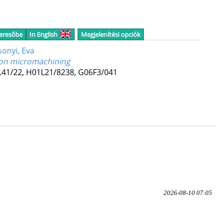
keresőbe
In English
Megjelenítési opciók
sonyi, Eva
icon micromachining
L41/22, H01L21/8238, G06F3/041
2026-08-10 07:05