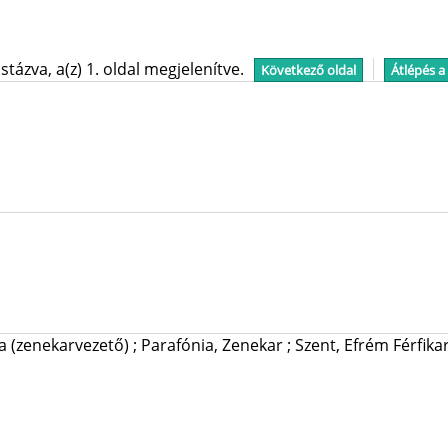
tázva, a(z) 1. oldal megjelenítve.
Következő oldal
Átlépés a
a (zenekarvezető)
;
Parafónia, Zenekar
;
Szent, Efrém Férfika