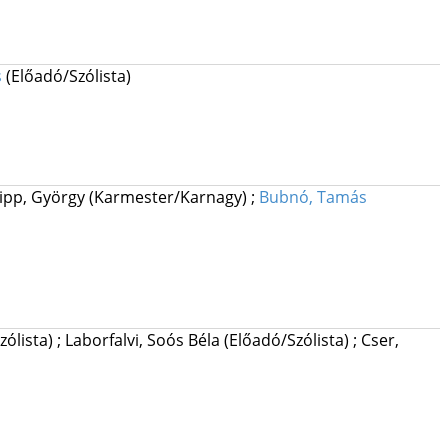
s
(Előadó/Szólista)
lipp, György
(Karmester/Karnagy)
;
Bubnó, Tamás
zólista)
;
Laborfalvi, Soós Béla
(Előadó/Szólista)
;
Cser,