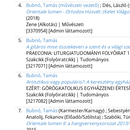
4.
Bubnó, Tamás (művészeti vezető)
;
Dés, László 
Orientale lumen - Ortodox Húsvét
: (Kelet Világ
(2018)
Zene (Alkotás) | Művészeti
[3370954]
[Admin láttamozott]
5.
Bubnó, Tamás
A gitáros mise összekeveri a szent és a világi sz
PRAECONIA: LITURGIATUDOMÁNYI FOLYÓIRAT
1
Szakcikk (Folyóiratcikk) | Tudományos
[3217071]
[Admin láttamozott]
6.
Bubnó, Tamás
Artisztikus vagy populáris?
: A keresztény egyház
EZÉRT: GÖRÖGKATOLIKUS EGYHÁZZENEI ÉRTES
Szakcikk (Folyóiratcikk) | Tudományos
[3217082]
[Admin láttamozott]
7.
Bubnó, Tamás
(Karmester/Karnagy)
;
Sebestyén
Anatolij, Fokanov
(Előadó/Szólista)
;
Szabóki, T
Orientale lumen II
: a hangversenysorozat 2013/1
2015