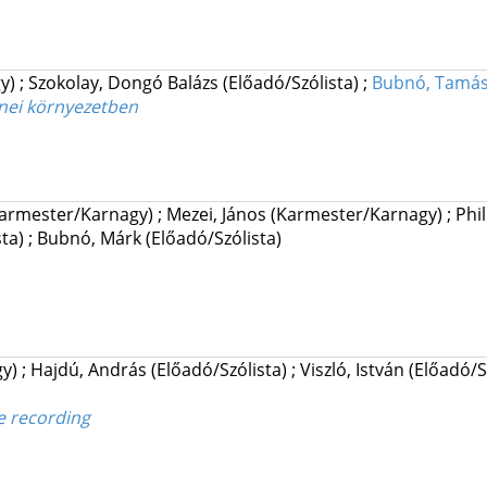
gy)
;
Szokolay, Dongó Balázs
(Előadó/Szólista)
;
Bubnó, Tamá
enei környezetben
armester/Karnagy)
;
Mezei, János
(Karmester/Karnagy)
;
Phi
ta)
;
Bubnó, Márk
(Előadó/Szólista)
y)
;
Hajdú, András
(Előadó/Szólista)
;
Viszló, István
(Előadó/S
ve recording