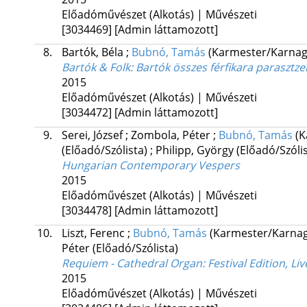
Előadóművészet (Alkotás) | Művészeti
[3034469]
[Admin láttamozott]
8.
Bartók, Béla
;
Bubnó, Tamás
(Karmester/Karna
Bartók & Folk
: Bartók összes férfikara parasztz
2015
Előadóművészet (Alkotás) | Művészeti
[3034472]
[Admin láttamozott]
9.
Serei, József
;
Zombola, Péter
;
Bubnó, Tamás
(K
(Előadó/Szólista)
;
Philipp, György
(Előadó/Szólis
Hungarian Contemporary Vespers
2015
Előadóművészet (Alkotás) | Művészeti
[3034478]
[Admin láttamozott]
10.
Liszt, Ferenc
;
Bubnó, Tamás
(Karmester/Karnag
Péter
(Előadó/Szólista)
Requiem - Cathedral Organ
: Festival Edition, Li
2015
Előadóművészet (Alkotás) | Művészeti