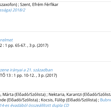
(szaxofon)
;
Szent, Efrém Férfikar
ossága) 2018/2
erelmet
2
:
1
pp. 65-67. , 3 p.
(2017)
zene irányai a 21. században
ÍTŐ
13
:
1
pp. 10-12. , 3 p.
(2017)
, Márta
(Előadó/Szólista)
;
Nektaria, Karantzi
(Előadó/Szólist
ünde
(Előadó/Szólista)
;
Kocsis, Fülöp
(Előadó/Szólista)
;
Bubn
4-es évadából összeállított dupla CD