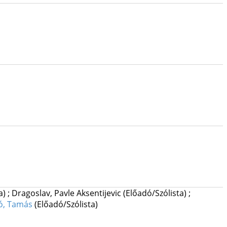
a)
;
Dragoslav, Pavle Aksentijevic
(Előadó/Szólista)
;
ó, Tamás
(Előadó/Szólista)