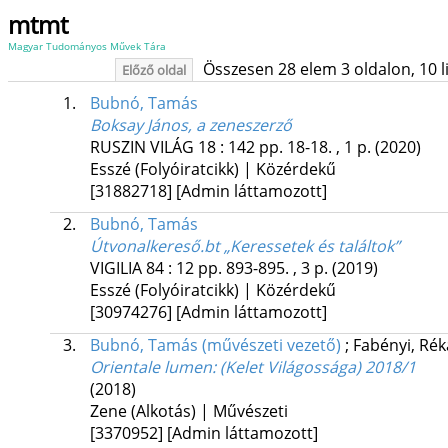
mtmt
Magyar Tudományos Művek Tára
Összesen 28 elem 3 oldalon, 10 lis
Előző oldal
1.
Bubnó, Tamás
Boksay János, a zeneszerző
RUSZIN VILÁG
18
:
142
pp. 18-18. , 1 p.
(2020)
Esszé (Folyóiratcikk) | Közérdekű
[31882718]
[Admin láttamozott]
2.
Bubnó, Tamás
Útvonalkereső.bt „Keressetek és találtok”
VIGILIA
84
:
12
pp. 893-895. , 3 p.
(2019)
Esszé (Folyóiratcikk) | Közérdekű
[30974276]
[Admin láttamozott]
3.
Bubnó, Tamás (művészeti vezető)
;
Fabényi, Rék
Orientale lumen
: (Kelet Világossága) 2018/1
(2018)
Zene (Alkotás) | Művészeti
[3370952]
[Admin láttamozott]