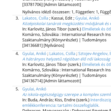
[33781706]
[Admin láttamozott]
Nyilvános idéző összesen: 1, Független: 1, Függő:
3.
Lakatos, Csilla
;
Kassai, Edit
;
Gyulai, Anikó
Középiskolai tanárok megküzdési módjának és 
In: Karlovitz, János Tibor (szerk.)
Elméletek és öt
Komárno, Szlovákia :
International Research Ins
Szaktanulmány (Könyvrészlet) | Tudományos
[34136681]
[Nyilvános]
4.
Gyulai, Anikó
;
Lakatos, Csilla
;
Sztojev-Angelov, 
A hátrányos helyzetű régióban élő női lakosság
In: Karlovitz, János Tibor (szerk.)
Elméletek és öt
Komárno, Szlovákia :
International Research Ins
Szaktanulmány (Könyvrészlet) | Tudományos
[34136714]
[Admin láttamozott]
5.
Gyulai, Anikó
Az iskola-egészségügy szerepe a komplex szemlé
In: Buda, András; Kiss, Endre (szerk.)
Interdiszci
emlékkonferencia: tartalmi összefoglalók.
Debrecen, Magyarország :
Debreceni Egyetem B