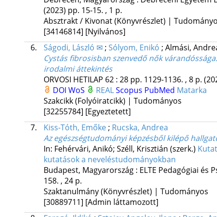
(2023)
pp. 15-15. , 1 p.
Absztrakt / Kivonat (Könyvrészlet) | Tudomány
[34146814]
[Nyilvános]
6.
Ságodi, László ✉
;
Sólyom, Enikó
;
Almási, Andr
Cystás fibrosisban szenvedő nők várandóssága. 
irodalmi áttekintés
ORVOSI HETILAP
62
:
28
pp. 1129-1136. , 8 p.
(20
DOI
WoS
REAL
Scopus
PubMed
Matarka
Szakcikk (Folyóiratcikk) | Tudományos
[32255784]
[Egyeztetett]
7.
Kiss-Tóth, Emőke
;
Rucska, Andrea
Az egészségtudományi képzésből kilépő hallgató
In: Fehérvári, Anikó; Széll, Krisztián (szerk.)
Kutat
kutatások a neveléstudományokban
Budapest, Magyarország :
ELTE Pedagógiai és Ps
158. , 24 p.
Szaktanulmány (Könyvrészlet) | Tudományos
[30889711]
[Admin láttamozott]