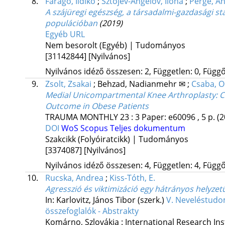
8.
Faragó, Ildikó
;
Sztojev-Angelov, Ilona
;
Perge, A
A szájüregi egészség, a társadalmi-gazdasági s
populációban
(2019)
Egyéb URL
Nem besorolt (Egyéb) | Tudományos
[31142844]
[Nyilvános]
Nyilvános idéző összesen: 2, Független: 0, Függő:
9.
Zsolt, Zsakai
;
Behzad, Nadianmehr ✉
;
Csaba, O
Medial Unicompartmental Knee Arthroplasty: 
Outcome in Obese Patients
TRAUMA MONTHLY
23
:
3
Paper: e60096 , 5 p.
(2
DOI
WoS
Scopus
Teljes dokumentum
Szakcikk (Folyóiratcikk) | Tudományos
[3374087]
[Nyilvános]
Nyilvános idéző összesen: 4, Független: 4, Függő:
10.
Rucska, Andrea
;
Kiss-Tóth, E.
Agresszió és viktimizáció egy hátrányos helyz
In: Karlovitz, János Tibor (szerk.)
V. Neveléstudo
összefoglalók - Abstrakty
Komárno, Szlovákia :
International Research Ins