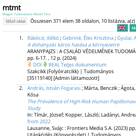
mtmt
Magyar Tudományos Művek Tára
Összesen 371 elem 38 oldalon, 10 listázva, a(z) 
Előző oldal
Me
1.
Rákóczi, ildikó
;
Gebriné, Éles Krisztina
;
Gyulai, 
A dohányzás káros hatása a környezetre
ARANYPAJZS : A CSALÁD VÉDELMÉNEK TUDOMÁNY
pp. 6-17. , 12 p.
(2024)
DOI
REAL
Teljes dokumentum
Szakcikk (Folyóiratcikk) | Tudományos
[35119140]
[Admin láttamozott]
2.
András, István Fogarasi
;
Márta, Benczik
;
Ágota,
Kósa
The Prevalence of High-Risk Human Papillomavi
Study
In: Tímár, József; Kopper, László; Ladányi, And
from 2022
Lausanne, Svájc :
Frontiers Media S.A.
(2023)
pp.
Utánközlés (Könyvrészlet) | Tudományos