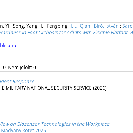
n, Yi
;
Song, Yang
;
Li, Fengping
;
Liu, Qian
;
Bíró, István
;
Sáros
ardness in Foot Orthosis for Adults with Flexible Flatfoot: 
blicatio
 0, Nem jelölt: 0
cident Response
HE MILITARY NATIONAL SECURITY SERVICE
(2026)
View on Biosensor Technologies in the Workplace
: Kiadvány kötet 2025