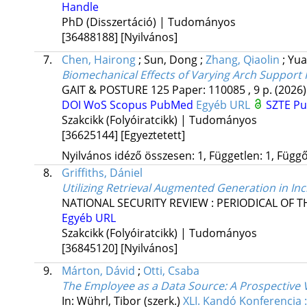
Handle
PhD (Disszertáció) | Tudományos
[36488188]
[Nyilvános]
7.
Chen, Hairong
;
Sun, Dong
;
Zhang, Qiaolin
;
Yua
Biomechanical Effects of Varying Arch Support H
GAIT & POSTURE
125
Paper: 110085 , 9 p.
(2026)
DOI
WoS
Scopus
PubMed
Egyéb URL
SZTE Pu
Szakcikk (Folyóiratcikk) | Tudományos
[36625144]
[Egyeztetett]
Nyilvános idéző összesen: 1, Független: 1, Függő:
8.
Griffiths, Dániel
Utilizing Retrieval Augmented Generation in In
NATIONAL SECURITY REVIEW : PERIODICAL OF T
Egyéb URL
Szakcikk (Folyóiratcikk) | Tudományos
[36845120]
[Nyilvános]
9.
Márton, Dávid
;
Otti, Csaba
The Employee as a Data Source: A Prospective 
In: Wührl, Tibor (szerk.)
XLI. Kandó Konferencia 