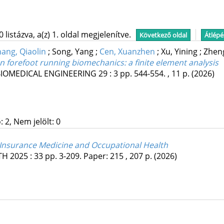
istázva, a(z) 1. oldal megjelenítve.
Következő oldal
Átlépé
ang, Qiaolin
;
Song, Yang
;
Cen, Xuanzhen
;
Xu, Yining
;
Zheng
on forefoot running biomechanics: a finite element analysis
IOMEDICAL ENGINEERING
29
:
3
pp. 544-554. , 11 p.
(2026)
 2, Nem jelölt: 0
 Insurance Medicine and Occupational Health
TH
2025
:
33
pp. 3-209. Paper: 215 , 207 p.
(2026)