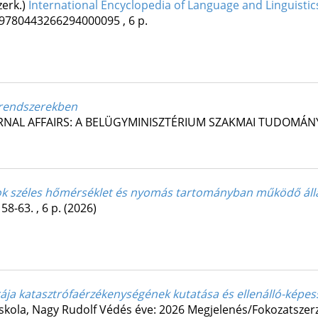
szerk.)
International Encyclopedia of Language and Linguistics
9780443266294000095 , 6 p.
 rendszerekben
RNAL AFFAIRS: A BELÜGYMINISZTÉRIUM SZAKMAI TUDOMÁNY
orok széles hőmérséklet és nyomás tartományban működő áll
 58-63. , 6 p.
(2026)
rája katasztrófaérzékenységének kutatása és ellenálló-képes
skola,
Nagy Rudolf
Védés éve: 2026
Megjelenés/Fokozatszerz