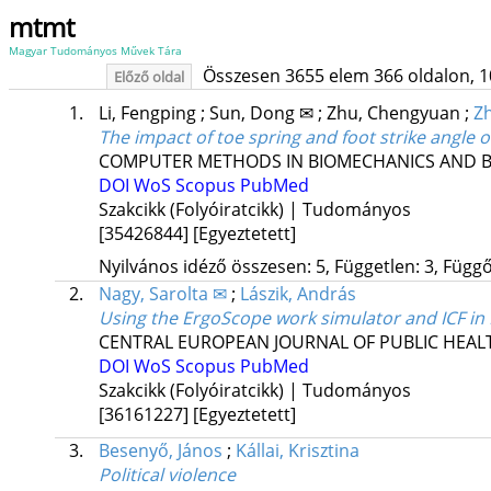
mtmt
Magyar Tudományos Művek Tára
Összesen 3655 elem 366 oldalon, 10 l
Előző oldal
1.
Li, Fengping
;
Sun, Dong ✉
;
Zhu, Chengyuan
;
Zh
The impact of toe spring and foot strike angle 
COMPUTER METHODS IN BIOMECHANICS AND B
DOI
WoS
Scopus
PubMed
Szakcikk (Folyóiratcikk) | Tudományos
[35426844]
[Egyeztetett]
Nyilvános idéző összesen: 5, Független: 3, Függő:
2.
Nagy, Sarolta ✉
;
Lászik, András
Using the ErgoScope work simulator and ICF in
CENTRAL EUROPEAN JOURNAL OF PUBLIC HEAL
DOI
WoS
Scopus
PubMed
Szakcikk (Folyóiratcikk) | Tudományos
[36161227]
[Egyeztetett]
3.
Besenyő, János
;
Kállai, Krisztina
Political violence