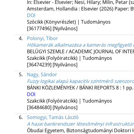
In: Elsevier - Elsevier; Nesi, Hilary; Milin, Petar (
Amsterdam, Hollandia :
Elsevier
(2026)
Paper: B
DOI
Szócikk (Könyvrészlet) | Tudományos
[36177496]
[Nyilvános]
4.
Polonyi, Tibor
Hőkamerák alkalmazása a kamerás megfigyelő
BELÜGYI SZEMLE / ACADEMIC JOURNAL OF INTE
Szakcikk (Folyóiratcikk) | Tudományos
[36474239]
[Nyilvános]
5.
Nagy, Sándor
Fuzzy logikai alapú kapacitív szintmérő szenz
BÁNKI KÖZLEMÉNYEK / BÁNKI REPORTS
8
:
1
pp.
DOI
Szakcikk (Folyóiratcikk) | Tudományos
[36484680]
[Nyilvános]
6.
Somogyi, Tamás László
A hazai bankrendszer létesítményi infrastruktú
Óbudai Egyetem
,
Biztonságtudományi Doktori I