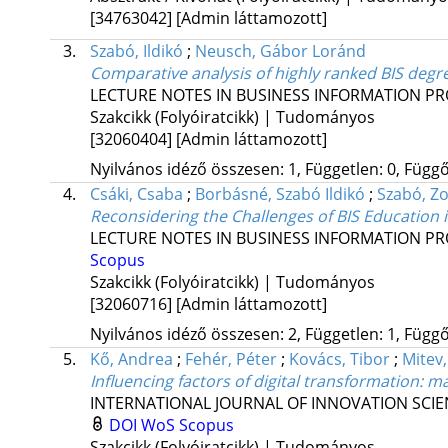
[34763042]
[Admin láttamozott]
3.
Szabó, Ildikó
;
Neusch, Gábor Loránd
Comparative analysis of highly ranked BIS deg
LECTURE NOTES IN BUSINESS INFORMATION P
Szakcikk (Folyóiratcikk) | Tudományos
[32060404]
[Admin láttamozott]
Nyilvános idéző összesen: 1, Független: 0, Függő:
4.
Csáki, Csaba
;
Borbásné, Szabó Ildikó
;
Szabó, Zo
Reconsidering the Challenges of BIS Education 
LECTURE NOTES IN BUSINESS INFORMATION P
Scopus
Szakcikk (Folyóiratcikk) | Tudományos
[32060716]
[Admin láttamozott]
Nyilvános idéző összesen: 2, Független: 1, Függő:
5.
Kő, Andrea
;
Fehér, Péter
;
Kovács, Tibor
;
Mitev,
Influencing factors of digital transformation
: m
INTERNATIONAL JOURNAL OF INNOVATION SCI
DOI
WoS
Scopus
Szakcikk (Folyóiratcikk) | Tudományos