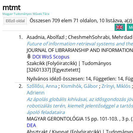
mtmt
Magyar Tudományos Művek Tára
Összesen 709 elem 71 oldalon, 10 listázva, a(z) 
Előző oldal
Me
1.
Asadnia, Abolfazl
;
CheshmehSohrabi, Mehrda
Future of information retrieval systems and the
JOURNAL OF LIBRARIANSHIP AND INFORMATION
DOI
WoS
Scopus
Szakcikk (Folyóiratcikk) | Tudományos
[32601337]
[Egyeztetett]
Nyilvános idéző összesen: 14, Független: 14, Füg
2.
Szőllősi, Anna
;
Kismihók, Gábor
;
Zrínyi, Miklós
Adrienn
Az ápolás globális kihívásai, az idősgondozás jö
robotizálás terén, kiemelt jelentőséggel a tartós
ápoló feladataira
MAGYAR GERONTOLÓGIA
15
pp. 101-103. , 3 p.
DEA
Absztrakt / Kivonat (Folyóiratcikk) | Tudomány