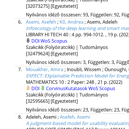
[32073275]
[Egyeztetett]
Nyilvános idéző összesen: 93, Független: 92, Füg
6.
Asemi, Asefeh
;
Kő, Andrea
;
Asemi, Adeleh
Infoecology of the deep learning and smart ma
LIBRARY HI TECH
40
:
4
pp. 994-1012. , 19 p.
(202
DOI
WoS
Scopus
Szakcikk (Folyóiratcikk) | Tudományos
[32479624]
[Egyeztetett]
Nyilvános idéző összesen: 3, Független: 3, Függő:
7.
Mouakher, Amira
;
Inoubli, Wissem
;
Ounoughi,
EXPECT
: EXplainable Prediction Model for Ene
MATHEMATICS
10
:
2
Paper: 248 , 21 p.
(2022)
DOI
CorvinusKutatasok
WoS
Scopus
Szakcikk (Folyóiratcikk) | Tudományos
[32595665]
[Egyeztetett]
Nyilvános idéző összesen: 23, Független: 23, Füg
8.
Adeleh, Asemi
;
Asefeh, Asemi
A judgment-based model for usability evaluating