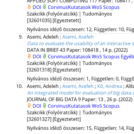
APPLIED SOFT COMPUTING
117
Paper: 108411 ,
DOI
CorvinusKutatasok
WoS
Scopus
Szakcikk (Folyóiratcikk) | Tudományos
[32601035]
[Egyeztetett]
Nyilvános idéző összesen: 12, Független: 10, Füg
9.
Asemi, Adeleh
;
Asemi, Asefeh
Data to evaluate the usability of an interacti
DATA IN BRIEF
43
Paper: 108418 , 14 p.
(2022)
DOI
CorvinusKutatasok
WoS
Scopus
Egyéb
Szakcikk (Folyóiratcikk) | Tudományos
[32601318]
[Egyeztetett]
Nyilvános idéző összesen: 1, Független: 0, Függő:
10.
Asemi, Adeleh
;
Asemi, Asefeh
;
Kő, Andrea
;
Alib
An integrated model for evaluation of big dat
JOURNAL OF BIG DATA
9
Paper: 13 , 26 p.
(2022)
DOI
CorvinusKutatasok
WoS
Scopus
Szakcikk (Folyóiratcikk) | Tudományos
[32601327]
[Egyeztetett]
Nyilvános idéző összesen: 15, Független: 14, Füg