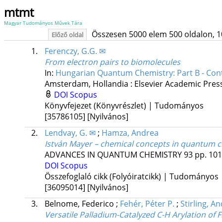
mtmt
Magyar Tudományos Művek Tára
Összesen 5000 elem 500 oldalon, 10 l
Előző oldal
1.
Ferenczy, G.G. ✉
From electron pairs to biomolecules
In:
Hungarian Quantum Chemistry: Part B - Co
Amsterdam, Hollandia :
Elsevier Academic Pres
DOI
Scopus
Könyvfejezet (Könyvrészlet) | Tudományos
[35786105]
[Nyilvános]
2.
Lendvay, G. ✉
;
Hamza, Andrea
István Mayer – chemical concepts in quantum 
ADVANCES IN QUANTUM CHEMISTRY
93
pp. 101
DOI
Scopus
Összefoglaló cikk (Folyóiratcikk) | Tudományos
[36095014]
[Nyilvános]
3.
Belnome, Federico
;
Fehér, Péter P.
;
Stirling, A
Versatile Palladium-Catalyzed C-H Arylation of 