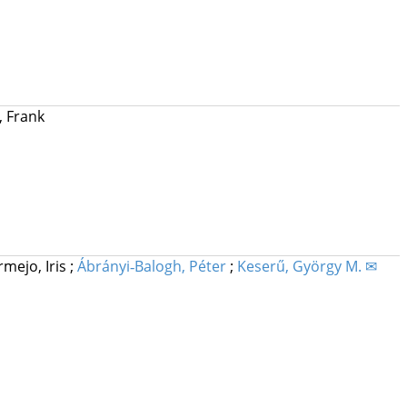
, Frank
rmejo, Iris
;
Ábrányi‐Balogh, Péter
;
Keserű, György M. ✉