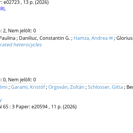
: e02723 , 13 p.
(2026)
URL
 2, Nem jelölt: 0
Paulina
;
Daniliuc, Constantin G.
;
Hamza, Andrea ✉
;
Glorius
urated heterocycles
 0, Nem jelölt: 0
émi
;
Garami, Kristóf
;
Orgován, Zoltán
;
Schlosser, Gitta
;
Be
N
N
65
:
3
Paper: e20594 , 11 p.
(2026)