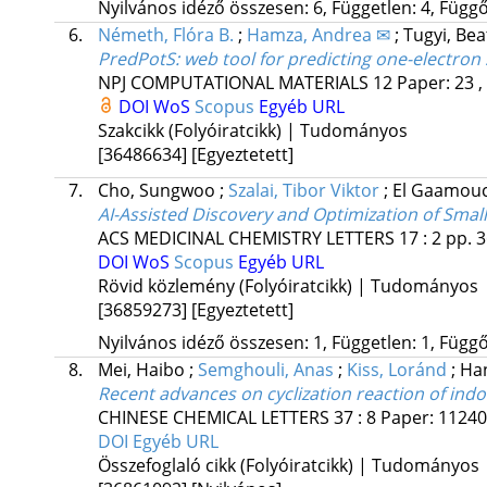
Nyilvános idéző összesen: 6, Független: 4, Függő:
6.
Németh, Flóra B.
;
Hamza, Andrea ✉
;
Tugyi, Bea
PredPotS: web tool for predicting one-electron
NPJ COMPUTATIONAL MATERIALS
12
Paper: 23 ,
DOI
WoS
Scopus
Egyéb URL
Szakcikk (Folyóiratcikk) | Tudományos
[36486634]
[Egyeztetett]
7.
Cho, Sungwoo
;
Szalai, Tibor Viktor
;
El Gaamouc
AI-Assisted Discovery and Optimization of Small
ACS MEDICINAL CHEMISTRY LETTERS
17
:
2
pp. 3
DOI
WoS
Scopus
Egyéb URL
Rövid közlemény (Folyóiratcikk) | Tudományos
[36859273]
[Egyeztetett]
Nyilvános idéző összesen: 1, Független: 1, Függő:
8.
Mei, Haibo
;
Semghouli, Anas
;
Kiss, Loránd
;
Han
Recent advances on cyclization reaction of indo
CHINESE CHEMICAL LETTERS
37
:
8
Paper: 1124
DOI
Egyéb URL
Összefoglaló cikk (Folyóiratcikk) | Tudományos