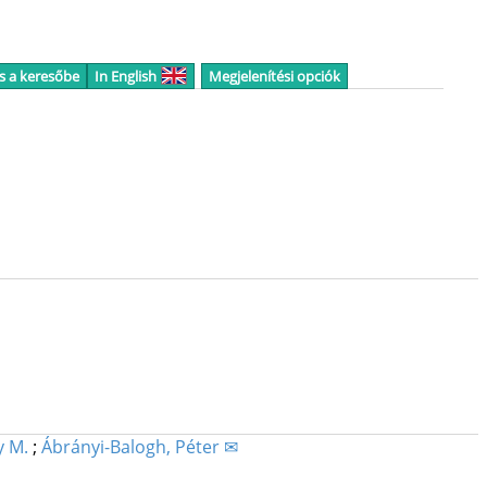
s a keresőbe
In English
Megjelenítési opciók
y M.
;
Ábrányi-Balogh, Péter ✉