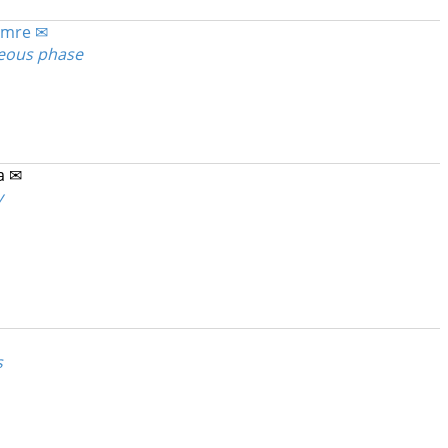
 Imre ✉
ueous phase
a ✉
y
s