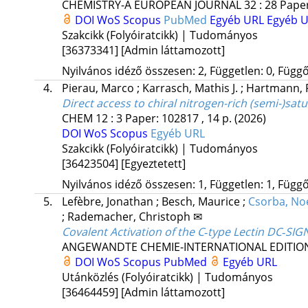
CHEMISTRY-A EUROPEAN JOURNAL
32
:
28
Paper
DOI
WoS
Scopus
PubMed
Egyéb URL
Egyéb 
Szakcikk (Folyóiratcikk) | Tudományos
[36373341]
[Admin láttamozott]
Nyilvános idéző összesen: 2, Független: 0, Függő:
4.
Pierau, Marco
;
Karrasch, Mathis J.
;
Hartmann, 
Direct access to chiral nitrogen-rich (semi-)sat
CHEM
12
:
3
Paper: 102817 , 14 p.
(2026)
DOI
WoS
Scopus
Egyéb URL
Szakcikk (Folyóiratcikk) | Tudományos
[36423504]
[Egyeztetett]
Nyilvános idéző összesen: 1, Független: 1, Függő:
5.
Lefèbre, Jonathan
;
Besch, Maurice
;
Csorba, No
;
Rademacher, Christoph ✉
Covalent Activation of the C‐type Lectin DC‐SIG
ANGEWANDTE CHEMIE-INTERNATIONAL EDITIO
DOI
WoS
Scopus
PubMed
Egyéb URL
Utánközlés (Folyóiratcikk) | Tudományos
[36464459]
[Admin láttamozott]