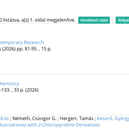
istázva, a(z) 1. oldal megjelenítve.
Következő oldal
Átlépé
ntemporary Research
s
(2026)
pp. 81-95. , 15 p.
chemistry
-133. , 33 p.
(2026)
ndrás
;
Németh, Csongor G.
;
Hergert, Tamás
;
Keserű, Györg
Fluoroarenes with 2-Chloropyridine Derivatives