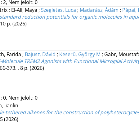
 2, Nem jelölt: 0
trix
;
El-Ali, Maya
;
Szegletes, Luca
;
Madarász, Ádám
;
Pápai,
 standard reduction potentials for organic molecules in aq
 10 p.
(2026)
h, Farida
;
Bajusz, Dávid
;
Keserű, György M
;
Gabr, Moustaf
-Molecule TREM2 Agonists with Functional Microglial Activit
66-373. , 8 p.
(2026)
 0, Nem jelölt: 0
, Jianlin
le-tethered alkenes for the construction of polyheterocycle
05
(2026)