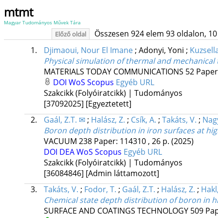
mtmt
Magyar Tudományos Művek Tára
Összesen 924 elem 93 oldalon, 10 li
Előző oldal
1.
Djimaoui, Nour El Imane
;
Adonyi, Yoni
;
Kuzsella
Physical simulation of thermal and mechanical tr
MATERIALS TODAY COMMUNICATIONS
52
Paper
DOI
WoS
Scopus
Egyéb URL
Szakcikk (Folyóiratcikk) | Tudományos
[37092025]
[Egyeztetett]
2.
Gaál, Z.T. ✉
;
Halász, Z.
;
Csík, A.
;
Takáts, V.
;
Nagy
Boron depth distribution in iron surfaces at hi
VACUUM
238
Paper: 114310 , 26 p.
(2025)
DOI
DEA
WoS
Scopus
Egyéb URL
Szakcikk (Folyóiratcikk) | Tudományos
[36084846]
[Admin láttamozott]
3.
Takáts, V.
;
Fodor, T.
;
Gaál, Z.T.
;
Halász, Z.
;
Hakl,
Chemical state depth distribution of boron in 
SURFACE AND COATINGS TECHNOLOGY
509
Pap