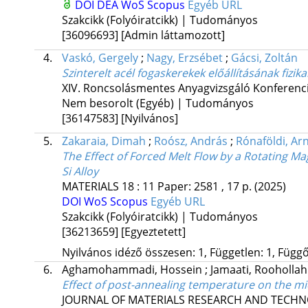
DOI
DEA
WoS
Scopus
Egyéb URL
Szakcikk (Folyóiratcikk) | Tudományos
[36096693]
[Admin láttamozott]
4.
Vaskó, Gergely
;
Nagy, Erzsébet
;
Gácsi, Zoltán
Szinterelt acél fogaskerekek előállításának fizika
XIV. Roncsolásmentes Anyagvizsgáló Konferencia
Nem besorolt (Egyéb) | Tudományos
[36147583]
[Nyilvános]
5.
Zakaraia, Dimah
;
Roósz, András
;
Rónaföldi, Ar
The Effect of Forced Melt Flow by a Rotating Ma
Si Alloy
MATERIALS
18
:
11
Paper: 2581 , 17 p.
(2025)
DOI
WoS
Scopus
Egyéb URL
Szakcikk (Folyóiratcikk) | Tudományos
[36213659]
[Egyeztetett]
Nyilvános idéző összesen: 1, Független: 1, Függő:
6.
Aghamohammadi, Hossein
;
Jamaati, Rooholla
Effect of post-annealing temperature on the mic
JOURNAL OF MATERIALS RESEARCH AND TECH