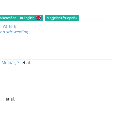
 a keresőbe
In English
Megjelenítési opciók
, Valéria
on stir welding
;
Molnár, S.
et al.
 J.
et al.