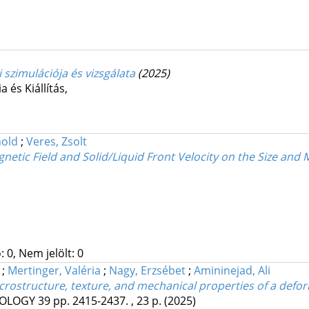
i szimulációja és vizsgálata
(2025)
 és Kiállítás
,
nold
;
Veres, Zsolt
gnetic Field and Solid/Liquid Front Velocity on the Size and
 0, Nem jelölt: 0
h
;
Mertinger, Valéria
;
Nagy, Erzsébet
;
Amininejad, Ali
rostructure, texture, and mechanical properties of a deform
NOLOGY
39
pp. 2415-2437. , 23 p.
(2025)