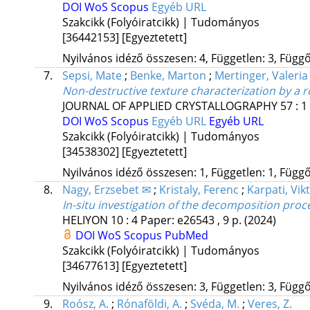
DOI
WoS
Scopus
Egyéb URL
Szakcikk (Folyóiratcikk) | Tudományos
[36442153]
[Egyeztetett]
Nyilvános idéző összesen: 4, Független: 3, Függő:
7.
Sepsi, Mate
;
Benke, Marton
;
Mertinger, Valeria
Non-destructive texture characterization by a 
JOURNAL OF APPLIED CRYSTALLOGRAPHY
57
:
1
DOI
WoS
Scopus
Egyéb URL
Egyéb URL
Szakcikk (Folyóiratcikk) | Tudományos
[34538302]
[Egyeztetett]
Nyilvános idéző összesen: 1, Független: 1, Függő:
8.
Nagy, Erzsebet ✉
;
Kristaly, Ferenc
;
Karpati, Vik
In-situ investigation of the decomposition proce
HELIYON
10
:
4
Paper: e26543 , 9 p.
(2024)
DOI
WoS
Scopus
PubMed
Szakcikk (Folyóiratcikk) | Tudományos
[34677613]
[Egyeztetett]
Nyilvános idéző összesen: 3, Független: 3, Függő:
9.
Roósz, A.
;
Rónaföldi, A.
;
Svéda, M.
;
Veres, Z.