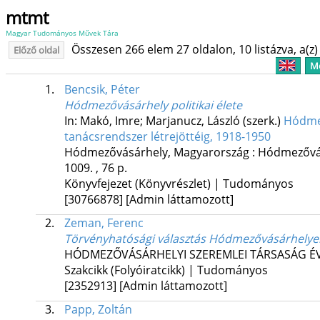
mtmt
Magyar Tudományos Művek Tára
Összesen 266 elem 27 oldalon, 10 listázva, a(z) 
Előző oldal
Me
1.
Bencsik, Péter
Hódmezővásárhely politikai élete
In: Makó, Imre; Marjanucz, László (szerk.)
Hódmez
tanácsrendszer létrejöttéig, 1918-1950
Hódmezővásárhely, Magyarország :
Hódmezővás
1009. , 76 p.
Könyvfejezet (Könyvrészlet) | Tudományos
[30766878]
[Admin láttamozott]
2.
Zeman, Ferenc
Törvényhatósági választás Hódmezővásárhelye
HÓDMEZŐVÁSÁRHELYI SZEREMLEI TÁRSASÁG É
Szakcikk (Folyóiratcikk) | Tudományos
[2352913]
[Admin láttamozott]
3.
Papp, Zoltán