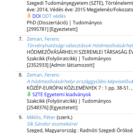
Szegedi Tudományegyetem (SZTE)
,
Történelemt
éve: 2014,
Védés éve: 2015
Megjelenés/Fokozats
DOI
ODT védés
PhD (Disszertáció) | Tudományos
[2995781]
[Egyeztetett]
7.
Zeman, Ferenc
Törvényhatósági választások Hódmezővásárhel
HÓDMEZŐVÁSÁRHELYI SZEREMLEI TÁRSASÁG É
Szakcikk (Folyóiratcikk) | Tudományos
[2352933]
[Admin láttamozott]
8.
Zeman, Ferenc
A hódmezővásárhelyi országgyűlési képviselővá
KÖZÉP-EURÓPAI KÖZLEMÉNYEK
7
:
1
pp. 38-51. 
SZTE Egyetemi kiadványok
Szakcikk (Folyóiratcikk) | Tudományos
[2548376]
[Egyeztetett]
9.
Miklós, Péter
(szerk.)
Sík Sándor eszmekörei
Szeged, Magyarország :
Radnóti Szegedi Öröksé