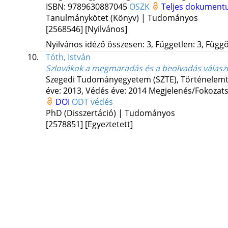
ISBN:
9789630887045
OSZK
Teljes dokumen
Tanulmánykötet (Könyv) | Tudományos
[2568546]
[Nyilvános]
Nyilvános idéző összesen: 3, Független: 3, Függő:
10.
Tóth, István
Szlovákok a megmaradás és a beolvadás válaszútj
Szegedi Tudományegyetem (SZTE)
,
Történelemt
éve: 2013,
Védés éve: 2014
Megjelenés/Fokozats
DOI
ODT védés
PhD (Disszertáció) | Tudományos
[2578851]
[Egyeztetett]