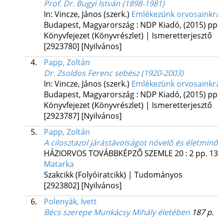
Prof. Dr. Bugyi István (1898-1981)
In: Vincze, János (szerk.)
Emlékezünk orvosainkr
Budapest, Magyarország :
NDP Kiadó
,
(2015)
pp.
Könyvfejezet (Könyvrészlet) | Ismeretterjesztő
[2923780]
[Nyilvános]
4.
Papp, Zoltán
Dr. Zsoldos Ferenc sebész (1920-2003)
In: Vincze, János (szerk.)
Emlékezünk orvosainkra
Budapest, Magyarország :
NDP Kiadó
,
(2015)
pp.
Könyvfejezet (Könyvrészlet) | Ismeretterjesztő
[2923787]
[Nyilvános]
5.
Papp, Zoltán
A cilosztazol járástávolságot növelő és életmin
HÁZIORVOS TOVÁBBKÉPZŐ SZEMLE
20
:
2
pp. 13
Matarka
Szakcikk (Folyóiratcikk) | Tudományos
[2923802]
[Nyilvános]
6.
Polenyák, Ivett
Bécs szerepe Munkácsy Mihály életében
187 p.