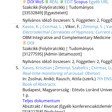
DOI
WoS
REAL
EDIT
Scopus
Egyéb URL
Szakcikk (Folyóiratcikk) | Tudományos
[33532849]
[Egyeztetett]
Nyilvános idéző összesen: 5, Független: 2, Függő:
4.
Kasos, K.
;
Csirmaz, L.
;
Vikor, F.
;
Zimonyi, S.
;
Var
Electrodermal Correlates of Hypnosis: Curren
OBM Integrative and Complementary Medicine
DOI
Szakcikk (Folyóiratcikk) | Tudományos
[31277595]
[Admin láttamozott]
Nyilvános idéző összesen: 2, Független: 2, Függő:
5.
Kasos, Krisztian
;
Zimonyi, Szabolcs
;
Csirmaz, L
Real-time monitoring of arousal: Obimon
In: Zsolnai, Anikó; Rausch, Attila (szerk.)
7th ENS
Book of Abstracts
Budapest, Magyarország :
Eötvös Loránd Univer
1 p.
Teljes dokumentum
Absztrakt / Kivonat (Egyéb konferenciaközlem
[31822758]
[Nyilvános]