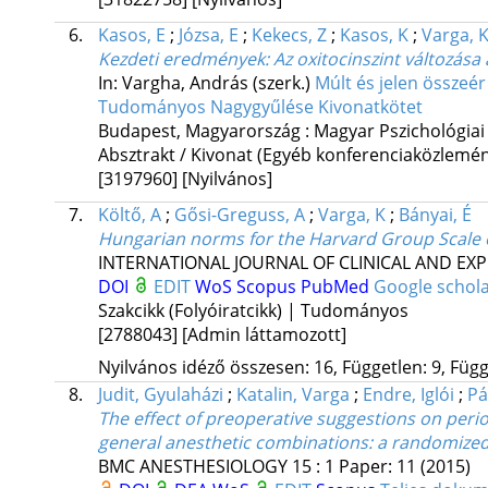
6.
Kasos, E
;
Józsa, E
;
Kekecs, Z
;
Kasos, K
;
Varga, 
Kezdeti eredmények: Az oxitocinszint változása
In: Vargha, András (szerk.)
Múlt és jelen összeér
Tudományos Nagygyűlése Kivonatkötet
Budapest, Magyarország :
Magyar Pszichológiai
Absztrakt / Kivonat (Egyéb konferenciaközlem
[3197960]
[Nyilvános]
7.
Költő, A
;
Gősi-Greguss, A
;
Varga, K
;
Bányai, É
Hungarian norms for the Harvard Group Scale o
INTERNATIONAL JOURNAL OF CLINICAL AND EX
DOI
EDIT
WoS
Scopus
PubMed
Google schol
Szakcikk (Folyóiratcikk) | Tudományos
[2788043]
[Admin láttamozott]
Nyilvános idéző összesen: 16, Független: 9, Függő
8.
Judit, Gyulaházi
;
Katalin, Varga
;
Endre, Iglói
;
Pá
The effect of preoperative suggestions on perio
general anesthetic combinations: a randomized t
BMC ANESTHESIOLOGY
15
:
1
Paper: 11
(2015)