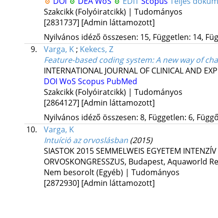
DOI
DEA
WoS
EDIT
Scopus
Teljes doku
Szakcikk (Folyóiratcikk) | Tudományos
[2831737]
[Admin láttamozott]
Nyilvános idéző összesen: 15, Független: 14, Füg
9.
Varga, K
;
Kekecs, Z
Feature-based coding system: A new way of char
INTERNATIONAL JOURNAL OF CLINICAL AND EX
DOI
WoS
Scopus
PubMed
Szakcikk (Folyóiratcikk) | Tudományos
[2864127]
[Admin láttamozott]
Nyilvános idéző összesen: 8, Független: 6, Függő:
10.
Varga, K
Intuíció az orvoslásban
(2015)
SIASTOK 2015 SEMMELWEIS EGYETEM INTENZÍV
ORVOSKONGRESSZUS
,
Budapest, Aquaworld Re
Nem besorolt (Egyéb) | Tudományos
[2872930]
[Admin láttamozott]