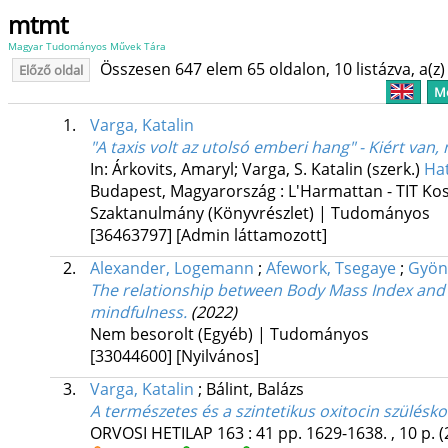
mtmt
Magyar Tudományos Művek Tára
Összesen 647 elem 65 oldalon, 10 listázva, a(z) 
Előző oldal
Me
1.
Varga, Katalin
"A taxis volt az utolsó emberi hang" - Kiért van
In: Árkovits, Amaryl; Varga, S. Katalin (szerk.)
Hat
Budapest, Magyarország :
L'Harmattan - TIT Ko
Szaktanulmány (Könyvrészlet) | Tudományos
[36463797]
[Admin láttamozott]
2.
Alexander, Logemann
;
Afework, Tsegaye
;
Gyön
The relationship between Body Mass Index and r
mindfulness.
(2022)
Nem besorolt (Egyéb) | Tudományos
[33044600]
[Nyilvános]
3.
Varga, Katalin
;
Bálint, Balázs
A természetes és a szintetikus oxitocin szülésko
ORVOSI HETILAP
163
:
41
pp. 1629-1638. , 10 p.
(