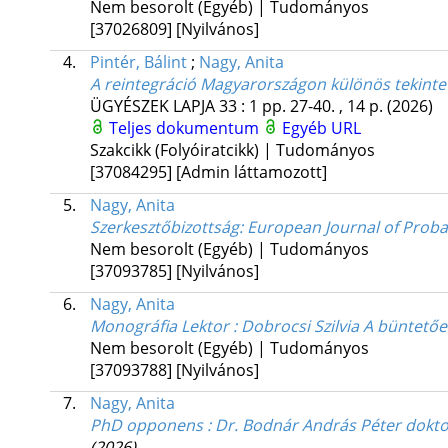
Nem besorolt (Egyéb) | Tudományos
[37026809]
[Nyilvános]
4.
Pintér, Bálint
;
Nagy, Anita
A reintegráció Magyarországon különös tekintett
ÜGYÉSZEK LAPJA
33
:
1
pp. 27-40. , 14 p.
(2026)
Teljes dokumentum
Egyéb URL
Szakcikk (Folyóiratcikk) | Tudományos
[37084295]
[Admin láttamozott]
5.
Nagy, Anita
Szerkesztőbizottság
: European Journal of Proba
Nem besorolt (Egyéb) | Tudományos
[37093785]
[Nyilvános]
6.
Nagy, Anita
Monográfia Lektor : Dobrocsi Szilvia A büntetőe
Nem besorolt (Egyéb) | Tudományos
[37093788]
[Nyilvános]
7.
Nagy, Anita
PhD opponens : Dr. Bodnár András Péter doktorje
(2026)