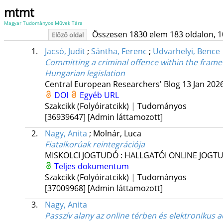
mtmt
Magyar Tudományos Művek Tára
Összesen 1830 elem 183 oldalon, 10 l
Előző oldal
1.
Jacsó, Judit
;
Sántha, Ferenc
;
Udvarhelyi, Bence
Committing a criminal offence within the framew
Hungarian legislation
Central European Researchers' Blog
13 Jan 202
DOI
Egyéb URL
Szakcikk (Folyóiratcikk) | Tudományos
[36939647]
[Admin láttamozott]
2.
Nagy, Anita
;
Molnár, Luca
Fiatalkorúak reintegrációja
MISKOLCI JOGTUDÓ : HALLGATÓI ONLINE JOGT
Teljes dokumentum
Szakcikk (Folyóiratcikk) | Tudományos
[37009968]
[Admin láttamozott]
3.
Nagy, Anita
Passzív alany az online térben és elektronikus 