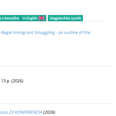
s a keresőbe
In English
Megjelenítési opciók
Illegal Immigrant Smuggling - an outline of the
, 13 p.
(2026)
március 23 KONFERENCIA
(2026)