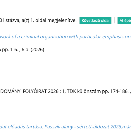
istázva, a(z) 1. oldal megjelenítve.
Következő oldal
Átlépé
ork of a criminal organization with particular emphasis on 
6
pp. 1-6. , 6 p.
(2026)
UDOMÁNYI FOLYÓIRAT
2026
:
1, TDK különszám
pp. 174-186. 
adat előadás tartása
: Passzív alany - sértett-áldozat 2026.