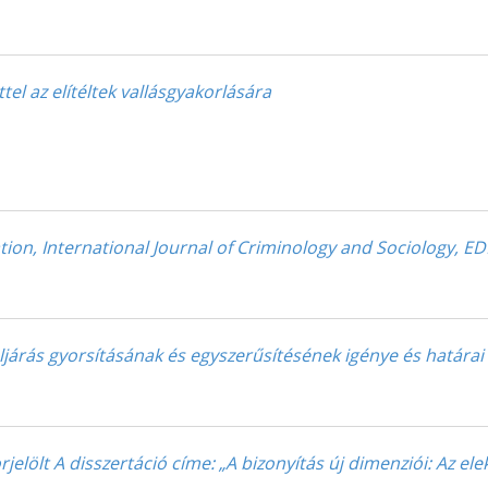
el az elítéltek vallásgyakorlására
tion, International Journal of Criminology and Sociology, 
ljárás gyorsításának és egyszerűsítésének igénye és határai
lölt A disszertáció címe: „A bizonyítás új dimenziói: Az ele