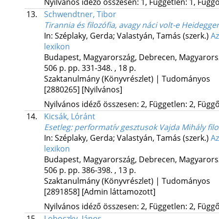
Nyilvános idéző összesen: 1, Független: 1, Függő:
13.
Schwendtner, Tibor
Tirannia és filozófia, avagy náci volt-e Heidegge
In: Széplaky, Gerda; Valastyán, Tamás (szerk.)
Az
lexikon
Budapest, Magyarország,
Debrecen, Magyarors
506 p.
pp. 331-348. , 18 p.
Szaktanulmány (Könyvrészlet) | Tudományos
[2880265]
[Nyilvános]
Nyilvános idéző összesen: 2, Független: 2, Függő:
14.
Kicsák, Lóránt
Esetleg
: performatív gesztusok Vajda Mihály fil
In: Széplaky, Gerda; Valastyán, Tamás (szerk.)
Az
lexikon
Budapest, Magyarország,
Debrecen, Magyarors
506 p.
pp. 386-398. , 13 p.
Szaktanulmány (Könyvrészlet) | Tudományos
[2891858]
[Admin láttamozott]
Nyilvános idéző összesen: 2, Független: 2, Függő:
15.
Loboczky, János