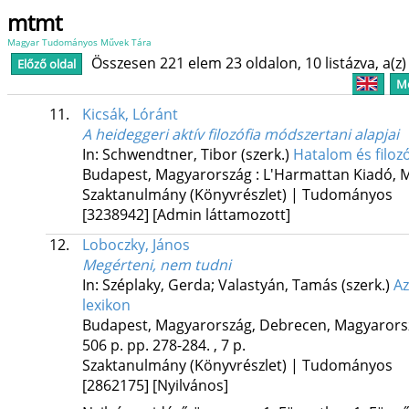
mtmt
Magyar Tudományos Művek Tára
Összesen 221 elem 23 oldalon, 10 listázva, a(z) 
Előző oldal
Me
11.
Kicsák, Lóránt
A heideggeri aktív filozófia módszertani alapjai
In: Schwendtner, Tibor (szerk.)
Hatalom és filoz
Budapest, Magyarország :
L'Harmattan Kiadó
,
M
Szaktanulmány (Könyvrészlet) | Tudományos
[3238942]
[Admin láttamozott]
12.
Loboczky, János
Megérteni, nem tudni
In: Széplaky, Gerda; Valastyán, Tamás (szerk.)
Az
lexikon
Budapest, Magyarország,
Debrecen, Magyarors
506 p.
pp. 278-284. , 7 p.
Szaktanulmány (Könyvrészlet) | Tudományos
[2862175]
[Nyilvános]