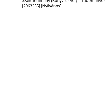
Szaktanulmány (Könyvrészlet) | Tudományos
[2963255]
[Nyilvános]