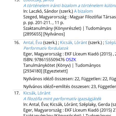
A történelem iránti bizalom a történelem külö
In: Laczkó, Sándor (szerk.)
A bizalom
Szeged, Magyarország :
Magyar Filozófiai Társa
p.
pp. 201-211. , 11 p.
Szaktanulmány (Könyvrészlet) | Tudományos
[2895655]
[Nyilvános]
16.
Antal, Éva
(szerk.)
;
Kicsák, Lóránt
(szerk.)
;
Szépl
Performatív fordulatok
Eger, Magyarország :
EKF Líceum Kiadó
(2015)
,
ISBN:
9786155509476
OSZK
Tanulmánykötet (Könyv) | Tudományos
[2934180]
[Egyeztetett]
Nyilvános idéző összesen: 22, Független: 22, Füg
Nyilvános idéző+említés összesen: 23, Független:
17.
Kicsák, Lóránt
A filozófia mint performatív igazságjáték
In: Antal, Éva; Kicsák, Lóránt; Széplaky, Gerda (s
Eger, Magyarország :
EKF Líceum Kiadó
(2015)
2
Szaktanulmány (Könyvrészlet) | Tudományos