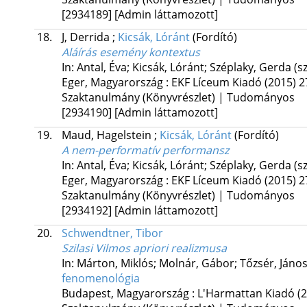
[2934189]
[Admin láttamozott]
18.
J, Derrida
;
Kicsák, Lóránt
(Fordító)
Aláírás esemény kontextus
In: Antal, Éva; Kicsák, Lóránt; Széplaky, Gerda (s
Eger, Magyarország :
EKF Líceum Kiadó
(2015)
2
Szaktanulmány (Könyvrészlet) | Tudományos
[2934190]
[Admin láttamozott]
19.
Maud, Hagelstein
;
Kicsák, Lóránt
(Fordító)
A nem-performatív performansz
In: Antal, Éva; Kicsák, Lóránt; Széplaky, Gerda (s
Eger, Magyarország :
EKF Líceum Kiadó
(2015)
2
Szaktanulmány (Könyvrészlet) | Tudományos
[2934192]
[Admin láttamozott]
20.
Schwendtner, Tibor
Szilasi Vilmos apriori realizmusa
In: Márton, Miklós; Molnár, Gábor; Tőzsér, János
fenomenológia
Budapest, Magyarország :
L'Harmattan Kiadó
(