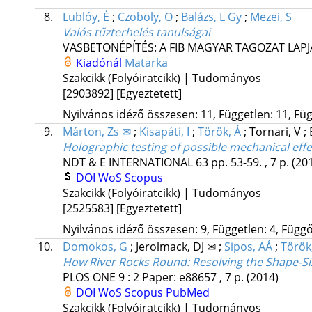
8.
Lublóy, É
;
Czoboly, O
;
Balázs, L Gy
;
Mezei, S
Valós tűzterhelés tanulságai
VASBETONÉPÍTÉS: A FIB MAGYAR TAGOZAT LAPJ
Kiadónál
Matarka
Szakcikk (Folyóiratcikk) | Tudományos
[2903892]
[Egyeztetett]
Nyilvános idéző összesen: 11, Független: 11, Füg
9.
Márton, Zs ✉
;
Kisapáti, I
;
Török, Á
;
Tornari, V
;
Holographic testing of possible mechanical effe
NDT & E INTERNATIONAL
63
pp. 53-59. , 7 p.
(20
DOI
WoS
Scopus
Szakcikk (Folyóiratcikk) | Tudományos
[2525583]
[Egyeztetett]
Nyilvános idéző összesen: 9, Független: 4, Függő:
10.
Domokos, G
;
Jerolmack, DJ ✉
;
Sipos, AÁ
;
Török
How River Rocks Round: Resolving the Shape-S
PLOS ONE
9
:
2
Paper: e88657 , 7 p.
(2014)
DOI
WoS
Scopus
PubMed
Szakcikk (Folyóiratcikk) | Tudományos