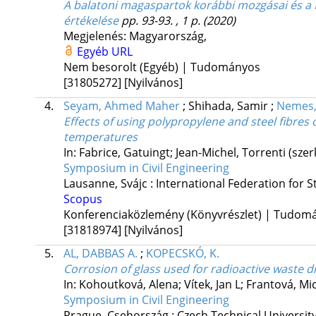
A balatoni magaspartok korábbi mozgásai és a 
értékelése
pp. 93-93. , 1 p.
(2020)
Megjelenés: Magyarország,
Egyéb URL
Nem besorolt (Egyéb) | Tudományos
[31805272]
[Nyilvános]
4.
Seyam, Ahmed Maher
;
Shihada, Samir
;
Nemes,
Effects of using polypropylene and steel fibre
temperatures
In: Fabrice, Gatuingt; Jean-Michel, Torrenti (szer
Symposium in Civil Engineering
Lausanne, Svájc :
International Federation for S
Scopus
Konferenciaközlemény (Könyvrészlet) | Tudom
[31818974]
[Nyilvános]
5.
AL, DABBAS A.
;
KOPECSKÓ, K.
Corrosion of glass used for radioactive waste 
In: Kohoutková, Alena; Vítek, Jan L; Frantová, Mic
Symposium in Civil Engineering
Prague, Csehország :
Czech Technical Universit