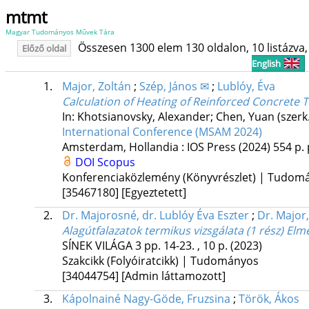
mtmt
Magyar Tudományos Művek Tára
Összesen 1300 elem 130 oldalon, 10 listázva, 
Előző oldal
English
1.
Major, Zoltán
;
Szép, János ✉
;
Lublóy, Éva
Calculation of Heating of Reinforced Concrete T
In: Khotsianovsky, Alexander; Chen, Yuan (szerk
International Conference (MSAM 2024)
Amsterdam, Hollandia :
IOS Press
(2024)
554 p.
DOI
Scopus
Konferenciaközlemény (Könyvrészlet) | Tudom
[35467180]
[Egyeztetett]
2.
Dr. Majorosné, dr. Lublóy Éva Eszter
;
Dr. Major,
Alagútfalazatok termikus vizsgálata (1 rész) Elm
SÍNEK VILÁGA
3
pp. 14-23. , 10 p.
(2023)
Szakcikk (Folyóiratcikk) | Tudományos
[34044754]
[Admin láttamozott]
3.
Kápolnainé Nagy-Göde, Fruzsina
;
Török, Ákos