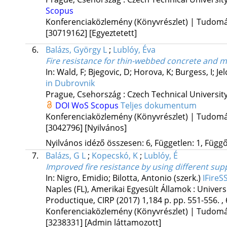
Scopus
Konferenciaközlemény (Könyvrészlet) | Tudom
[30719162]
[Egyeztetett]
6.
Balázs, György L
;
Lublóy, Éva
Fire resistance for thin-webbed concrete and 
In: Wald, F; Bjegovic, D; Horova, K; Burgess, I; Je
in Dubrovnik
Prague, Csehország :
Czech Technical Universit
DOI
WoS
Scopus
Teljes dokumentum
Konferenciaközlemény (Könyvrészlet) | Tudom
[3042796]
[Nyilvános]
Nyilvános idéző összesen: 6, Független: 1, Függő:
7.
Balázs, G L
;
Kopecskó, K
;
Lublóy, É
Improved fire resistance by using different su
In: Nigro, Emidio; Bilotta, Antonio (szerk.)
IFireS
Naples (FL), Amerikai Egyesült Államok :
Universi
Productique, CIRP
(2017)
1,184 p.
pp. 551-556. , 
Konferenciaközlemény (Könyvrészlet) | Tudom
[3238331]
[Admin láttamozott]