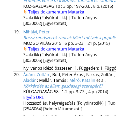
Érdemes volt-e marxizmust tanítani és tanuln
KÖZ-GAZDASÁG
10
:
3
pp. 197-203. , 8 p.
(2015)
Teljes dokumentum
Matarka
Szakcikk (Folyóiratcikk) | Tudományos
[3030002]
[Egyeztetett]
19.
Mihályi, Péter
Rossz rendszerek ráncai
: Miért mélyek a popul
MOZGÓ VILÁG
2015
:
6
pp. 3-23. , 21 p.
(2015)
Teljes dokumentum
Matarka
Szakcikk (Folyóiratcikk) | Tudományos
[3030005]
[Egyeztetett]
Nyilvános idéző összesen: 1, Független: 1, Függő:
20.
Ádám, Zoltán
;
Bod, Péter Ákos
;
Farkas, Zoltán
Aladár
;
Mellár, Tamás
;
Mérő, Katalin
et al.
Körkérdés az állam gazdasági szerepéről
KÜLGAZDASÁG
58
:
1-2
pp. 3-77. , 4 p.
(2014)
Egyéb URL
Hozzászólás, helyreigazítás (Folyóiratcikk) | T
[2546064]
[Admin láttamozott]