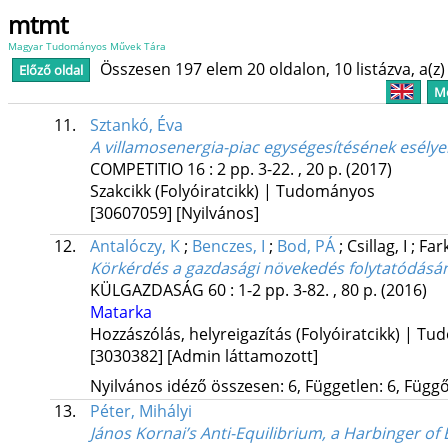
mtmt
Magyar Tudományos Művek Tára
Összesen 197 elem 20 oldalon, 10 listázva, a(z) 
Előző oldal
Me
11.
Sztankó, Éva
A villamosenergia-piac egységesítésének esélye
COMPETITIO
16
:
2
pp. 3-22. , 20 p.
(2017)
Szakcikk (Folyóiratcikk) | Tudományos
[30607059]
[Nyilvános]
12.
Antalóczy, K
;
Benczes, I
;
Bod, PÁ
;
Csillag, I
;
Far
Körkérdés a gazdasági növekedés folytatódásának
KÜLGAZDASÁG
60
:
1-2
pp. 3-82. , 80 p.
(2016)
Matarka
Hozzászólás, helyreigazítás (Folyóiratcikk) | T
[3030382]
[Admin láttamozott]
Nyilvános idéző összesen: 6, Független: 6, Függő:
13.
Péter, Mihályi
János Kornai’s Anti-Equilibrium, a Harbinger o