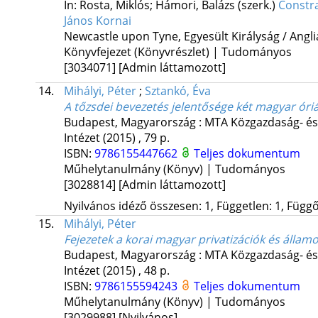
In: Rosta, Miklós; Hámori, Balázs (szerk.)
Constra
János Kornai
Newcastle upon Tyne, Egyesült Királyság / Angli
Könyvfejezet (Könyvrészlet) | Tudományos
[3034071]
[Admin láttamozott]
14.
Mihályi, Péter
;
Sztankó, Éva
A tőzsdei bevezetés jelentősége két magyar óri
Budapest, Magyarország :
MTA Közgazdaság- és
Intézet
(2015)
,
79 p.
ISBN:
9786155447662
Teljes dokumentum
Műhelytanulmány (Könyv) | Tudományos
[3028814]
[Admin láttamozott]
Nyilvános idéző összesen: 1, Független: 1, Függő:
15.
Mihályi, Péter
Fejezetek a korai magyar privatizációk és állam
Budapest, Magyarország :
MTA Közgazdaság- és
Intézet
(2015)
,
48 p.
ISBN:
9786155594243
Teljes dokumentum
Műhelytanulmány (Könyv) | Tudományos
[3029988]
[Nyilvános]