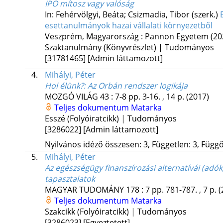
IPO mítosz vagy valóság
In: Fehérvölgyi, Beáta; Csizmadia, Tibor (szerk.)
esettanulmányok hazai vállalati környezetből
Veszprém, Magyarország :
Pannon Egyetem
(20
Szaktanulmány (Könyvrészlet) | Tudományos
[31781465]
[Admin láttamozott]
4.
Mihályi, Péter
Hol élünk?
: Az Orbán rendszer logikája
MOZGÓ VILÁG
43
:
7-8
pp. 3-16. , 14 p.
(2017)
Teljes dokumentum
Matarka
Esszé (Folyóiratcikk) | Tudományos
[3286022]
[Admin láttamozott]
Nyilvános idéző összesen: 3, Független: 3, Függő:
5.
Mihályi, Péter
Az egészségügy finanszírozási alternatívái (adók
tapasztalatok
MAGYAR TUDOMÁNY
178
:
7
pp. 781-787. , 7 p.
(
Teljes dokumentum
Matarka
Szakcikk (Folyóiratcikk) | Tudományos
[3286023]
[Egyeztetett]