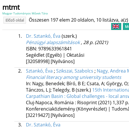
mtmt
Magyar Tudományos Művek Tára
Összesen 197 elem 20 oldalon, 10 listázva, a(z) 
Előző oldal
Me
1.
Dr. Sztankó, Éva
(szerk.)
Pénzügyi alapszámítások
, 28 p.
(2021)
ISBN:
9789633961841
Segédlet (Egyéb) | Oktatási
[32058998]
[Nyilvános]
2.
Sztankó, Éva
;
Szikszai, Szabolcs
;
Nagy, Andrea
Financial literacy among university students
In: Nagy, Benedek; Bíró, B E; Csata, A; György, O;
Tánczos, L J; Telegdy, B (szerk.)
15th Internation
Carpathian Basin : Global challenges - local ans
Cluj-Napoca, Románia :
Risoprint
(2021)
1,337 p
Konferenciaközlemény (Könyvrészlet) | Tudom
[32219427]
[Nyilvános]
3.
Dr. Sztankó, Éva