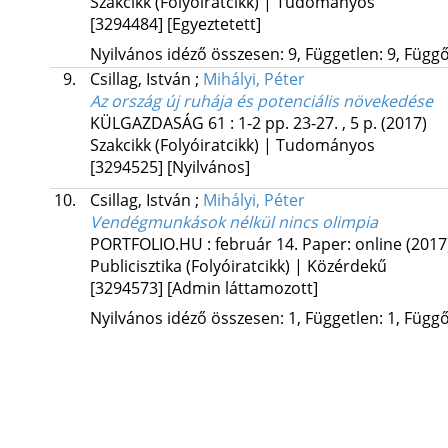
Szakcikk (Folyóiratcikk) | Tudományos
[3294484]
[Egyeztetett]
Nyilvános idéző összesen: 9, Független: 9, Függő:
9.
Csillag, István
;
Mihályi, Péter
Az ország új ruhája és potenciális növekedése
KÜLGAZDASÁG
61
:
1-2
pp. 23-27. , 5 p.
(2017)
Szakcikk (Folyóiratcikk) | Tudományos
[3294525]
[Nyilvános]
10.
Csillag, István
;
Mihályi, Péter
Vendégmunkások nélkül nincs olimpia
PORTFOLIO.HU
:
február 14.
Paper: online
(2017
Publicisztika (Folyóiratcikk) | Közérdekű
[3294573]
[Admin láttamozott]
Nyilvános idéző összesen: 1, Független: 1, Függő: