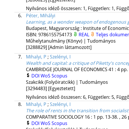
Nyilvános idéző összesen: 1, Független: 1, Függő:
6.
Péter, Mihályi
Learning, as a wonder weapon of endogenous 
Budapest, Magyarország :
Institute of Economi
ISBN:
9786155754173
REAL
Teljes dokume
Műhelytanulmány (Könyv) | Tudományos
[3288829]
[Admin láttamozott]
7.
Mihalyi, P
;
Szelényi, I
Wealth and capital: a critique of Piketty's conce
CAMBRIDGE JOURNAL OF ECONOMICS
41
:
4
pp.
DOI
WoS
Scopus
Szakcikk (Folyóiratcikk) | Tudományos
[3294483]
[Egyeztetett]
Nyilvános idéző összesen: 6, Független: 5, Függő:
8.
Mihalyi, P
;
Szelényi, I
The role of rents in the transition from sociali
COMPARATIVE SOCIOLOGY
16
:
1
pp. 13-38. , 26
DOI
WoS
Scopus